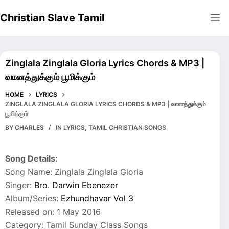
Skip
Christian Slave Tamil
to
content
Zinglala Zinglala Gloria Lyrics Chords & MP3 |
வானத்துக்கும் பூமிக்கும்
HOME
LYRICS
ZINGLALA ZINGLALA GLORIA LYRICS CHORDS & MP3 | வானத்துக்கும்
பூமிக்கும்
BY
CHARLES
IN
LYRICS
,
TAMIL CHRISTIAN SONGS
Song Details:
Song Name: Zinglala Zinglala Gloria
Singer:
Bro. Darwin Ebenezer
Album/Series:
Ezhundhavar Vol 3
Released on: 1 May 2016
Category: Tamil Sunday Class Songs