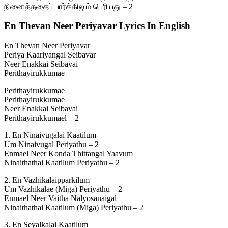
நினைத்ததைப் பார்க்கிலும் பெரியது – 2
En Thevan Neer Periyavar Lyrics In English
En Thevan Neer Periyavar
Periya Kaariyangal Seibavar
Neer Enakkai Seibavai
Perithayirukkumae
Perithayirukkumae
Perithayirukkumae
Neer Enakkai Seibavai
Perithayirukkumael – 2
1. En Ninaivugalai Kaatilum
Um Ninaivugal Periyathu – 2
Enmael Neer Konda Thittangal Yaavum
Ninaithathai Kaatilum Periyathu – 2
2. En Vazhikalaipparkilum
Um Vazhikalae (Miga) Periyathu – 2
Enmael Neer Vaitha Nalyosanaigal
Ninaithathai Kaatilum (Miga) Periyathu – 2
3. En Seyalkalai Kaatilum