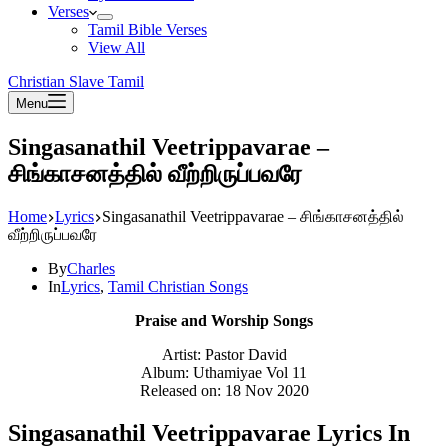
Verses
Tamil Bible Verses
View All
Christian Slave Tamil
Menu
Singasanathil Veetrippavarae –
சிங்காசனத்தில் வீற்றிருப்பவரே
Home
Lyrics
Singasanathil Veetrippavarae – சிங்காசனத்தில்
வீற்றிருப்பவரே
By
Charles
In
Lyrics
,
Tamil Christian Songs
Praise and Worship Songs
Artist: Pastor David
Album: Uthamiyae Vol 11
Released on: 18 Nov 2020
Singasanathil Veetrippavarae Lyrics In