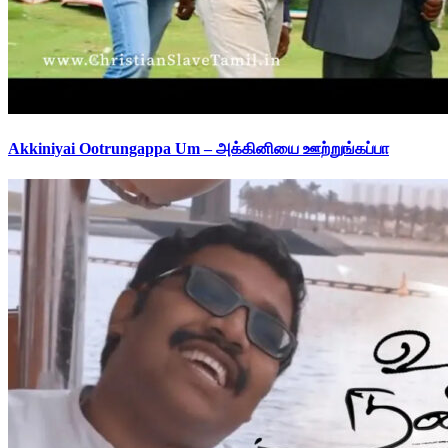
Akkiniyai Ootrungappa Um – அக்கினியை ஊற்றுங்கப்பா