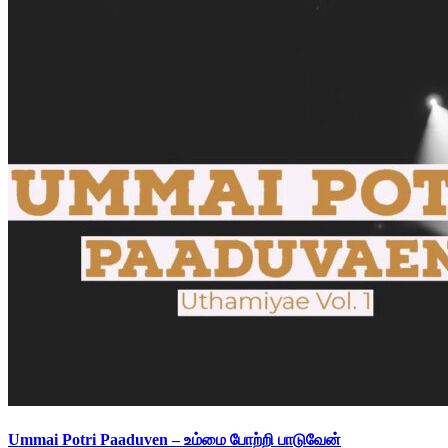
Ummai Potri Paaduven – உம்மை போற்றி பாடுவேன்