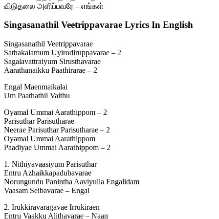
விடுதலை அளிப்பவரே – எங்கள்
Singasanathil Veetrippavarae Lyrics In English
Singasanathil Veetrippavarae
Sathakalamum Uyirodiruppavarae – 2
Sagalavattraiyum Sirusthavarae
Aarathanaikku Paathirarae – 2
Engal Maenmaikalai
Um Paathathil Vaithu
Oyamal Ummai Aarathippom – 2
Parisuthar Parisutharae
Neerae Parisuthar Parisutharae – 2
Oyamal Ummai Aarathippom
Paadiyae Ummai Aarathippom – 2
1. Nithiyavaasiyum Parisuthar
Entru Azhaikkapadubavarae
Norungundu Panintha Aaviyulla Engalidam
Vaasam Seibavarae – Engal
2. Irukkiravaragavae Irrukiraen
Entru Vaakku Alithavarae – Naan