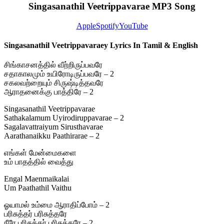
Singasanathil Veetrippavarae MP3 Song
Apple
Spotify
YouTube
Singasanathil Veetrippavaraey Lyrics In Tamil & English
சிங்காசனத்தில் வீற்றிருப்பவரே
சதாகாலமும் உயிரோடிருப்பவரே – 2
சகலவற்றையும் சிருஷ்டித்தவரே
ஆராதனைக்கு பாத்திரே – 2
Singasanathil Veetrippavarae
Sathakalamum Uyirodiruppavarae – 2
Sagalavattraiyum Sirusthavarae
Aarathanaikku Paathirarae – 2
எங்கள் மேன்மைகளை
உம் பாதத்தில் வைத்து
Engal Maenmaikalai
Um Paathathil Vaithu
ஓயாமல் உம்மை ஆராதிப்போம் – 2
பரிசுத்தர் பரிசுத்தரே
நீரே பரிசுத்தர் பரிசுத்தரே – 2