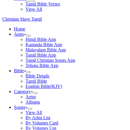
Tamil Bible Verses
View All
Christian Slave Tamil
Home
Apps
Hindi Bible App
Kannada Bible App
Malayalam Bible App
Tamil Bible App
Tamil Christian Songs App
Telugu Bible App
Bible
Bible Details
Tamil Bible
English Bible[KJV]
Category
Artist
Albums
Songs
View All
By Artist List
By Volumes Card
By Volumes List