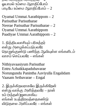
ஓயாமல் உம்மை ஆராதிப்போம்
பாடியே உம்மை ஆராதிப்போம் – 2
Oyamal Ummai Aarathippom – 2
Parisuthar Parisutharae
Neerae Parisuthar Parisutharae – 2
Oyamal Ummai Aarathippom
Paadiyae Ummai Aarathippom – 2
1. நித்தியவாசியும் பரிசுத்தர்
என்று அழைக்கப்படுபவரே
நொறுங்குண்டு பணிந்த ஆவியுள்ள எங்களிடம்
வாசம் செய்பவரே – எங்கள்
Nithiyavaasiyum Parisuthar
Entru Azhaikkapadubavarae
Norungundu Panintha Aaviyulla Engalidam
Vaasam Seibavarae – Engal
2. இருக்கிறவராகவே இருக்கிறேன்
என்று வாக்கு அளித்தவரே – நான்
உம் (உந்தன்)ஜனமாகிய
எங்கள் உபத்திரவத்தைகண்டு
விடுதலை அளிப்பவரே – எங்கள்