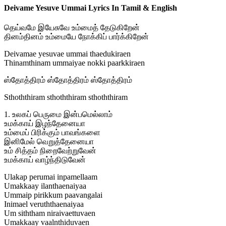
Deivame Yesuve Ummai Lyrics In Tamil & English
தெய்வமே இயேசுவே உம்மைத் தேடுகிறேன்
தினம்தினம் உம்மையே நோக்கிப் பார்க்கிறேன்
Deivamae yesuvae ummai thaedukiraen
Thinamthinam ummaiyae nokki paarkkiraen
ஸ்தோத்திரம் ஸ்தோத்திரம் ஸ்தோத்திரம்
Sthoththiram sthoththiram sthoththiram
1. உலகப் பெருமை இன்பமெல்லாம்
உமக்காய் இழந்தேனையா
உம்மைப் பிரிக்கும் பாவங்களை
இனிமேல் வெறுத்தேனையா
உம் சித்தம் நிறைவேற்றுவேன்
உமக்காய் வாழ்ந்திடுவேன்
Ulakap perumai inpamellaam
Umakkaay ilanthaenaiyaa
Ummaip pirikkum paavangalai
Inimael veruththaenaiyaa
Um siththam niraivaettuvaen
Umakkaay vaalnthiduvaen