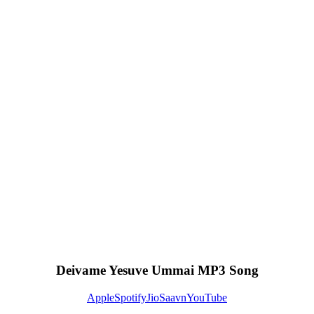
Deivame Yesuve Ummai MP3 Song
Apple
Spotify
JioSaavn
YouTube