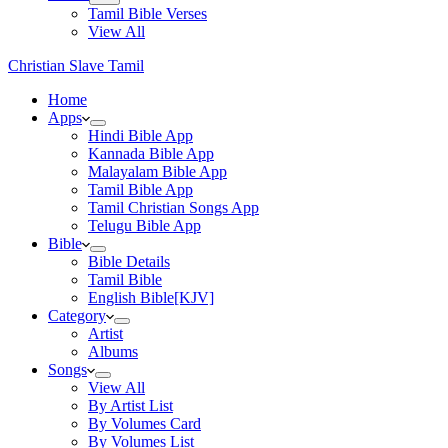
Tamil Bible Verses
View All
Christian Slave Tamil
Home
Apps
Hindi Bible App
Kannada Bible App
Malayalam Bible App
Tamil Bible App
Tamil Christian Songs App
Telugu Bible App
Bible
Bible Details
Tamil Bible
English Bible[KJV]
Category
Artist
Albums
Songs
View All
By Artist List
By Volumes Card
By Volumes List