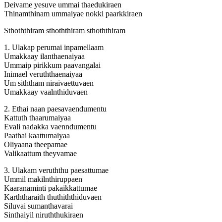
Deivame yesuve ummai thaedukiraen
Thinamthinam ummaiyae nokki paarkkiraen
Sthoththiram sthoththiram sthoththiram
1. Ulakap perumai inpamellaam
Umakkaay ilanthaenaiyaa
Ummaip pirikkum paavangalai
Inimael veruththaenaiyaa
Um siththam niraivaettuvaen
Umakkaay vaalnthiduvaen
2. Ethai naan paesavaendumentu
Kattuth thaarumaiyaa
Evali nadakka vaenndumentu
Paathai kaattumaiyaa
Oliyaana theepamae
Valikaattum theyvamae
3. Ulakam veruththu paesattumae
Ummil makilnthiruppaen
Kaaranaminti pakaikkattumae
Karththaraith thuthiththiduvaen
Siluvai sumanthavarai
Sinthaiyil niruththukiraen