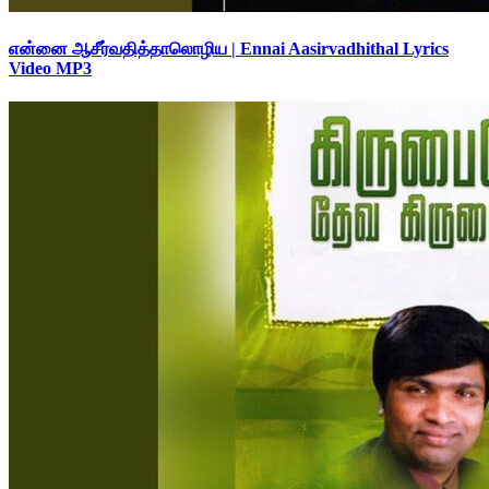
என்னை ஆசீர்வதித்தாலொழிய | Ennai Aasirvadhithal Lyrics
Video MP3