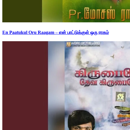
En Paatukul Oru Raagam – என் பாட்டுக்குள் ஒரு ராகம்