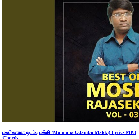
மண்ணான ஒடம்பு மக்கி (Mannana Udambu Makki) Lyrics MP3
Chords