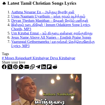
🔥 Latest Tamil Christian Songs Lyrics
Aathma Nesarae En – ஆத்தும நேசரே என்
Unga Naamam Uyarthum – உங்க நாமம் உயர்த்தும்
Devan Thedum Manithan – தேவன் தேடும் மனிதன்
இன்னும் உடைகிறேன் | Innum Odaikiren Song Lyrics,
Chords, MP3
Um Kirubai Ennai – உம் கிருபை என்னை தாங்குகிறது
Jesus Name Above All Names – English Praise Songs
Vaarungal Gethsemaneku | வாருங்கள் கெத்செமனேக்கு
Lyrics, MP3
Tags
#
Moses Rajasekar
#
Kirubaiyae Deva Kirubaiyae
Share your love