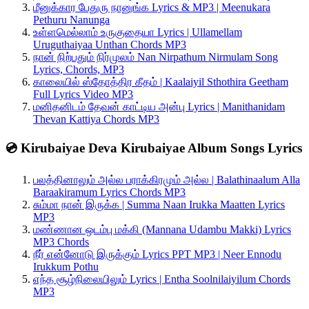
மீனுக்கார பேதுரு நானுங்க Lyrics & MP3 | Meenukara
Pethuru Nanunga
உள்ளமெல்லாம் உருகுதையா Lyrics | Ullamellam
Uruguthaiyaa Unthan Chords MP3
நான் நிற்பதும் நிர்முலம் Nan Nirpathum Nirmulam Song
Lyrics, Chords, MP3
காலையில் ஸ்தோத்திர கீதம் | Kaalaiyil Sthothira Geetham
Full Lyrics Video MP3
மனிதனிடம் தேவன் காட்டிய அன்பு Lyrics | Manithanidam
Thevan Kattiya Chords MP3
💿 Kirubaiyae Deva Kirubaiyae Album Songs Lyrics
பலத்தினாலும் அல்ல பராக்கிரமும் அல்ல | Balathinaalum Alla
Baraakiramum Lyrics Chords MP3
சும்மா நான் இருக்க | Summa Naan Irukka Maatten Lyrics
MP3
மண்ணான ஒடம்பு மக்கி (Mannana Udambu Makki) Lyrics
MP3 Chords
நீர் என்னோடு இருக்கும் Lyrics PPT MP3 | Neer Ennodu
Irukkum Pothu
எந்த சூழ்நிலையிலும் Lyrics | Entha Soolnilaiyilum Chords
MP3