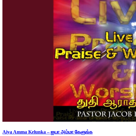
Aiya Amma Kelunka – ஐயா அம்மா கேளுங்க