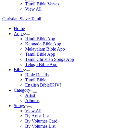
Tamil Bible Verses
View All
Christian Slave Tamil
Home
Apps
Hindi Bible App
Kannada Bible App
Malayalam Bible App
Tamil Bible App
Tamil Christian Songs App
Telugu Bible App
Bible
Bible Details
Tamil Bible
English Bible[KJV]
Category
Artist
Albums
Songs
View All
By Artist List
By Volumes Card
By Volumes List