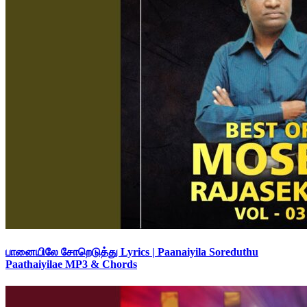
பானையிலே சோறெடுத்து Lyrics | Paanaiyila Soreduthu
Paathaiyilae MP3 & Chords