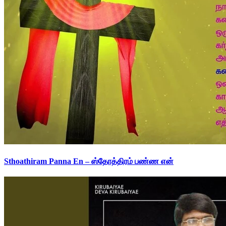
Sthoathiram Panna En – ஸ்தோத்திரம் பண்ண என்