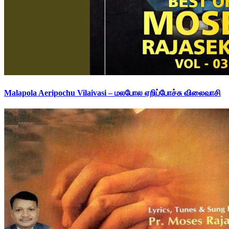
Malapola Aeripochu Vilaivasi – மலபோல ஏறிப்போச்சு விலைவாசி