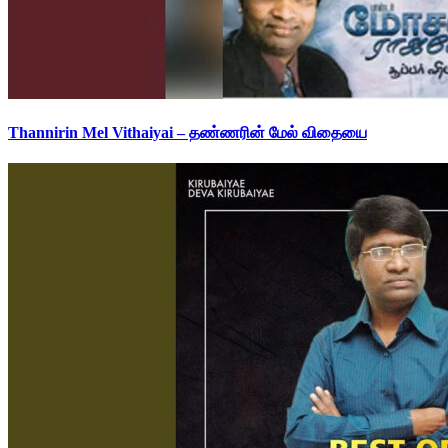
Thannirin Mel Vithaiyai – தண்ணரின் மேல் விதையை