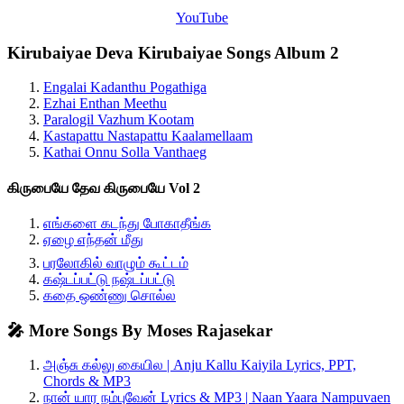
YouTube
Kirubaiyae Deva Kirubaiyae Songs Album 2
Engalai Kadanthu Pogathiga
Ezhai Enthan Meethu
Paralogil Vazhum Kootam
Kastapattu Nastapattu Kaalamellaam
Kathai Onnu Solla Vanthaeg
கிருபையே தேவ கிருபையே Vol 2
எங்களை கடந்து போகாதீங்க
ஏழை எந்தன் மீது
பரலோகில் வாழும் கூட்டம்
கஷ்டப்பட்டு நஷ்டப்பட்டு
கதை ஒண்ணு சொல்ல
🎤 More Songs By Moses Rajasekar
அஞ்சு கல்லு கையில | Anju Kallu Kaiyila Lyrics, PPT,
Chords & MP3
நான் யார நம்புவேன் Lyrics & MP3 | Naan Yaara Nampuvaen