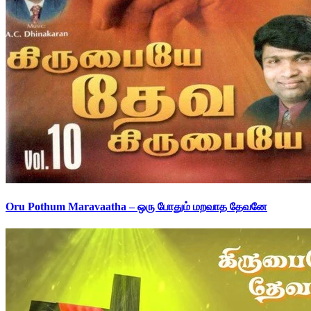
Oru Pothum Maravaatha – ஒரு போதும் மறவாத தேவனே