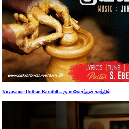
Kuyavanae Unthan Karathil – குயவனே உந்தன் கரத்தில்