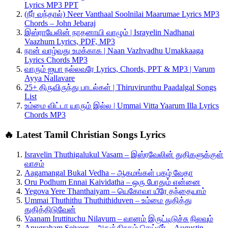
Lyrics MP3 PPT
(நீர் வந்தால்) Neer Vanthaal Soolnilai Maarumae Lyrics MP3
Chords – John Jebaraj
இஸ்ராயேலின் நாதனாயி வாழும் | Israyelin Nadhanai
Vaazhum Lyrics, PDF, MP3
நான் வாழ்வது உமக்காக | Naan Vazhvadhu Umakkaaga
Lyrics Chords MP3
வாரும் ஐயா நல்லவரே Lyrics, Chords, PPT & MP3 | Varum
Ayya Nallavare
25+ திருவிருந்து பாடல்கள் | Thiruvirunthu Paadalgal Songs
List
உம்மை விட்டா யாரும் இல்ல | Ummai Vitta Yaarum Illa Lyrics
Chords MP3
🔥 Latest Tamil Christian Songs Lyrics
Isravelin Thuthigalukul Vasam – இஸ்ரவேலின் துதிகளுக்குள்
வாசம்
Aagamangal Bukal Vedha – ஆகமங்கள் புகழ் வேதா
Oru Podhum Ennai Kaividatha – ஒரு போதும் என்னை
Yegova Yere Thanthaiyam – யெகோவா யீரே தந்தையாம்
Ummai Thuthithu Thuthithiduven – உம்மை துதித்து
துதித்திடுவேன்
Vaanam Iruttituchu Nilavum – வானம் இருட்டிடுச்சு நிலவும்
Anugraham Seiveer – அநுக்கிரகம் செய்வீர் – Augustin