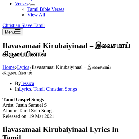
Verses
Tamil Bible Verses
View All
Christian Slave Tamil
Menu
Ilavasamaai Kirubaiyinaal – இலவசமாய்
கிருபையினால்
Home
Lyrics
Ilavasamaai Kirubaiyinaal – இலவசமாய்
கிருபையினால்
By
Jessica
In
Lyrics
,
Tamil Christian Songs
Tamil Gospel Songs
Artist: Justin Samuel S
Album: Tamil Solo Songs
Released on: 19 Mar 2021
Ilavasamaai Kirubaiyinaal Lyrics In
Tamil