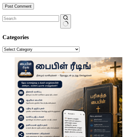
Post Comment
No
results
Categories
Categories