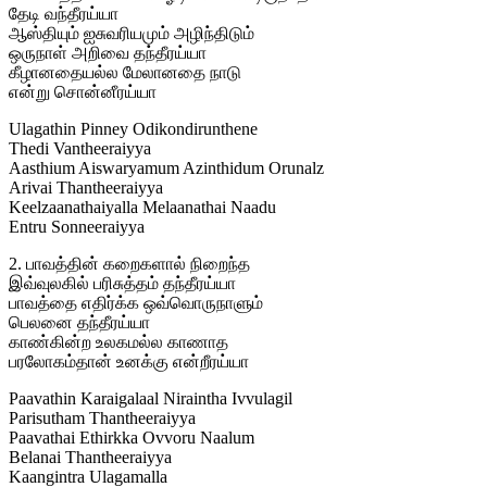
தேடி வந்தீரய்யா
ஆஸ்தியும் ஐசுவரியமும் அழிந்திடும்
ஒருநாள் அறிவை தந்தீரய்யா
கீழானதையல்ல மேலானதை நாடு
என்று சொன்னீரய்யா
Ulagathin Pinney Odikondirunthene
Thedi Vantheeraiyya
Aasthium Aiswaryamum Azinthidum Orunalz
Arivai Thantheeraiyya
Keelzaanathaiyalla Melaanathai Naadu
Entru Sonneeraiyya
2. பாவத்தின் கறைகளால் நிறைந்த
இவ்வுலகில் பரிசுத்தம் தந்தீரய்யா
பாவத்தை எதிர்க்க ஒவ்வொருநாளும்
பெலனை தந்தீரய்யா
காண்கின்ற உலகமல்ல காணாத
பரலோகம்தான் உனக்கு என்றீரய்யா
Paavathin Karaigalaal Niraintha Ivvulagil
Parisutham Thantheeraiyya
Paavathai Ethirkka Ovvoru Naalum
Belanai Thantheeraiyya
Kaangintra Ulagamalla