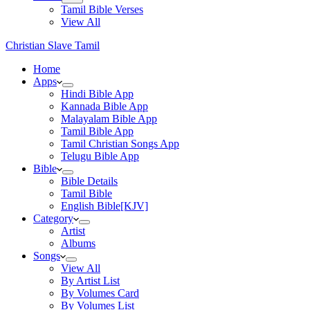
Tamil Bible Verses
View All
Christian Slave Tamil
Home
Apps
Hindi Bible App
Kannada Bible App
Malayalam Bible App
Tamil Bible App
Tamil Christian Songs App
Telugu Bible App
Bible
Bible Details
Tamil Bible
English Bible[KJV]
Category
Artist
Albums
Songs
View All
By Artist List
By Volumes Card
By Volumes List