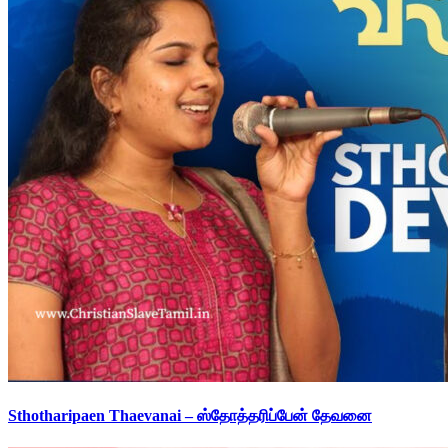
Sthotharipaen Thaevanai – ஸ்தோத்தரிப்பேன் தேவனை