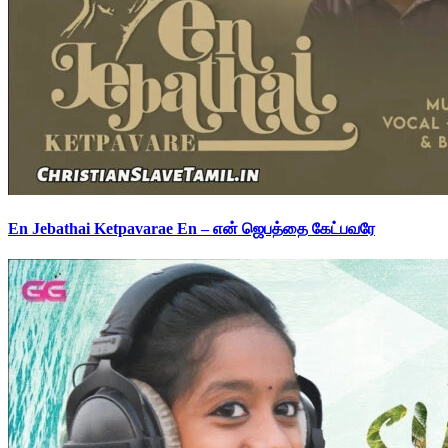
En Jebathai Ketpavarae En – என் ஜெபத்தை கேட்பவரே