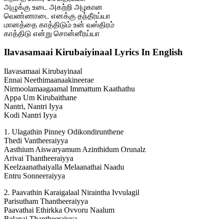
அழுக்கு உடை அகற்றி அழகான
வெண்ணாடை எனக்கு தந்தீரய்யா
மானத்தை காத்திடும் உன் வஸ்திரம்
காத்திடு என்று சொன்னீரய்யா
Ilavasamaai Kirubaiyinaal Lyrics In English
Ilavasamaai Kirubayinaal
Ennai Neethimaanaakineerae
Nirmoolamaagaamal Immattum Kaathathu
Appa Um Kirubaithane
Nantri, Nantri Iyya
Kodi Nantri Iyya
1. Ulagathin Pinney Odikondirunthene
Thedi Vantheeraiyya
Aasthium Aiswaryamum Azinthidum Orunalz
Arivai Thantheeraiyya
Keelzaanathaiyalla Melaanathai Naadu
Entru Sonneeraiyya
2. Paavathin Karaigalaal Niraintha Ivvulagil
Parisutham Thantheeraiyya
Paavathai Ethirkka Ovvoru Naalum
Belanai Thantheeraiyya