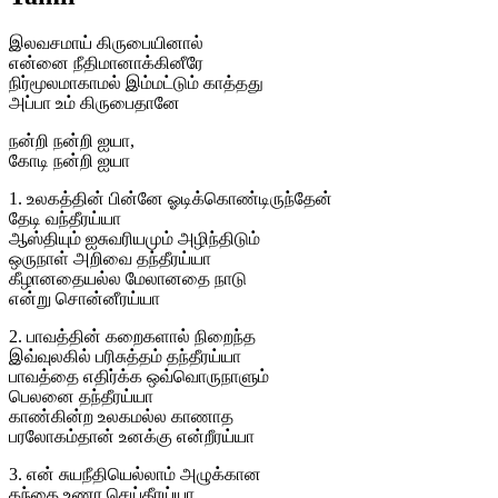
இலவசமாய் கிருபையினால்
என்னை நீதிமானாக்கினீரே
நிர்மூலமாகாமல் இம்மட்டும் காத்தது
அப்பா உம் கிருபைதானே
நன்றி நன்றி ஐயா,
கோடி நன்றி ஐயா
1. உலகத்தின் பின்னே ஓடிக்கொண்டிருந்தேன்
தேடி வந்தீரய்யா
ஆஸ்தியும் ஐசுவரியமும் அழிந்திடும்
ஒருநாள் அறிவை தந்தீரய்யா
கீழானதையல்ல மேலானதை நாடு
என்று சொன்னீரய்யா
2. பாவத்தின் கறைகளால் நிறைந்த
இவ்வுலகில் பரிசுத்தம் தந்தீரய்யா
பாவத்தை எதிர்க்க ஒவ்வொருநாளும்
பெலனை தந்தீரய்யா
காண்கின்ற உலகமல்ல காணாத
பரலோகம்தான் உனக்கு என்றீரய்யா
3. என் சுயநீதியெல்லாம் அழுக்கான
கந்தை உணர செய்தீரய்யா