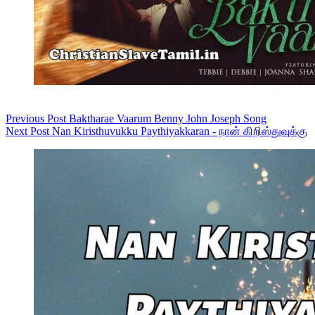
Previous
Post
Baktharae Vaarum Benny John Joseph Song
Next
Post
Nan Kiristhuvukku Paythiyakkaran - நான் கிறிஸ்துவுக்கு