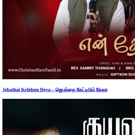
Jebathai Ketidum Deva – ஜெபத்தை கேட்டிடும் தேவா