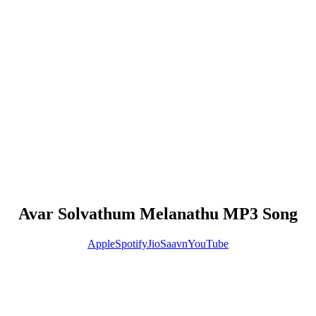
Avar Solvathum Melanathu MP3 Song
Apple
Spotify
JioSaavn
YouTube