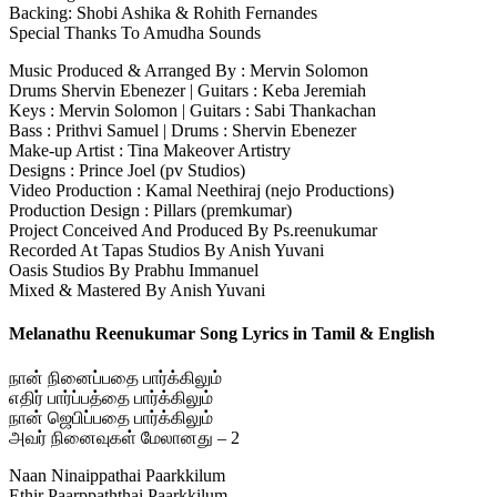
Backing: Shobi Ashika & Rohith Fernandes
Special Thanks To Amudha Sounds
Music Produced & Arranged By : Mervin Solomon
Drums Shervin Ebenezer | Guitars : Keba Jeremiah
Keys : Mervin Solomon | Guitars : Sabi Thankachan
Bass : Prithvi Samuel | Drums : Shervin Ebenezer
Make-up Artist : Tina Makeover Artistry
Designs : Prince Joel (pv Studios)
Video Production : Kamal Neethiraj (nejo Productions)
Production Design : Pillars (premkumar)
Project Conceived And Produced By Ps.reenukumar
Recorded At Tapas Studios By Anish Yuvani
Oasis Studios By Prabhu Immanuel
Mixed & Mastered By Anish Yuvani
Melanathu Reenukumar Song Lyrics in Tamil & English
நான் நினைப்பதை பார்க்கிலும்
எதிர் பார்ப்பத்தை பார்க்கிலும்
நான் ஜெபிப்பதை பார்க்கிலும்
அவர் நினைவுகள் மேலானது – 2
Naan Ninaippathai Paarkkilum
Ethir Paarppaththai Paarkkilum