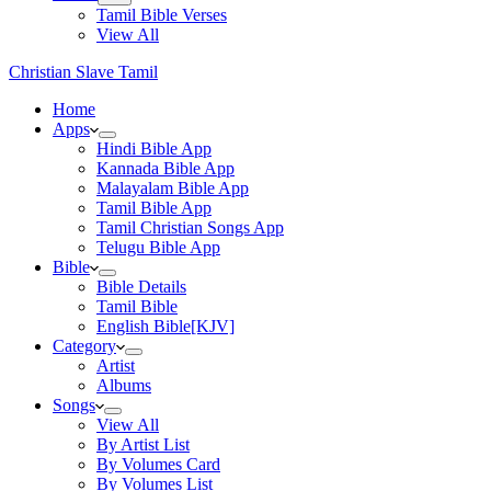
Tamil Bible Verses
View All
Christian Slave Tamil
Home
Apps
Hindi Bible App
Kannada Bible App
Malayalam Bible App
Tamil Bible App
Tamil Christian Songs App
Telugu Bible App
Bible
Bible Details
Tamil Bible
English Bible[KJV]
Category
Artist
Albums
Songs
View All
By Artist List
By Volumes Card
By Volumes List