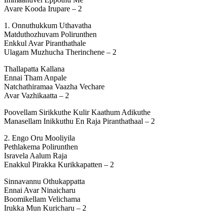
Avare Kooda Irupare – 2
1. Onnuthukkum Uthavatha
Matduthozhuvam Polirunthen
Enkkul Avar Piranthathale
Ulagam Muzhucha Therinchene – 2
Thallapatta Kallana
Ennai Tham Anpale
Natchathiramaa Vaazha Vechare
Avar Vazhikaatta – 2
Poovellam Sirikkuthe Kulir Kaathum Adikuthe
Manasellam Inikkuthu En Raja Piranthathaal – 2
2. Engo Oru Mooliyila
Pethlakema Polirunthen
Isravela Aalum Raja
Enakkul Pirakka Kurikkapatten – 2
Sinnavannu Othukappatta
Ennai Avar Ninaicharu
Boomikellam Velichama
Irukka Mun Kuricharu – 2