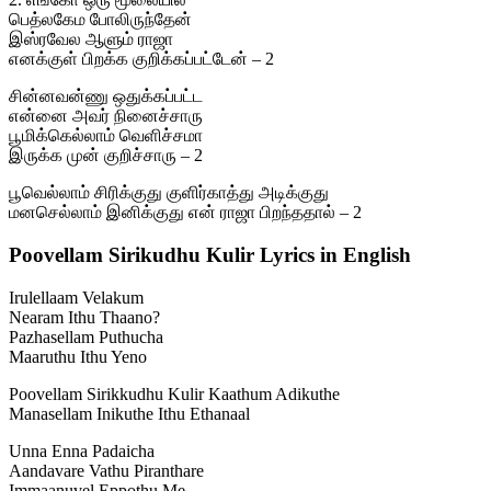
பெத்லகேம போலிருந்தேன்
இஸ்ரவேல ஆளும் ராஜா
எனக்குள் பிறக்க குறிக்கப்பட்டேன் – 2
சின்னவன்ணு ஒதுக்கப்பட்ட
என்னை அவர் நினைச்சாரு
பூமிக்கெல்லாம் வெளிச்சமா
இருக்க முன் குறிச்சாரு – 2
பூவெல்லாம் சிரிக்குது குளிர்காத்து அடிக்குது
மனசெல்லாம் இனிக்குது என் ராஜா பிறந்ததால் – 2
Poovellam Sirikudhu Kulir Lyrics in English
Irulellaam Velakum
Nearam Ithu Thaano?
Pazhasellam Puthucha
Maaruthu Ithu Yeno
Poovellam Sirikkudhu Kulir Kaathum Adikuthe
Manasellam Inikuthe Ithu Ethanaal
Unna Enna Padaicha
Aandavare Vathu Piranthare
Immaanuvel Eppothu Me