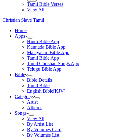
Tamil Bible Verses
View All
Christian Slave Tamil
Home
Apps
Hindi Bible App
Kannada Bible App
Malayalam Bible App
Tamil Bible App
Tamil Christian Songs App
Telugu Bible App
Bible
Bible Details
Tamil Bible
English Bible[KJV]
Category
Artist
Albums
Songs
View All
By Artist List
By Volumes Card
By Volumes List