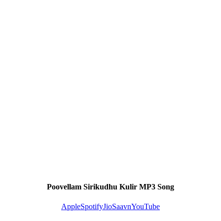
Poovellam Sirikudhu Kulir MP3 Song
Apple
Spotify
JioSaavn
YouTube