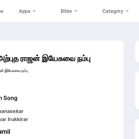
me
Apps
Bible
Category
்புத ராஜன் இயேசுவை நம்பு
 இயேசுவை நம்பு
an Song
Gnanasekar
ar Irukkirar
amil