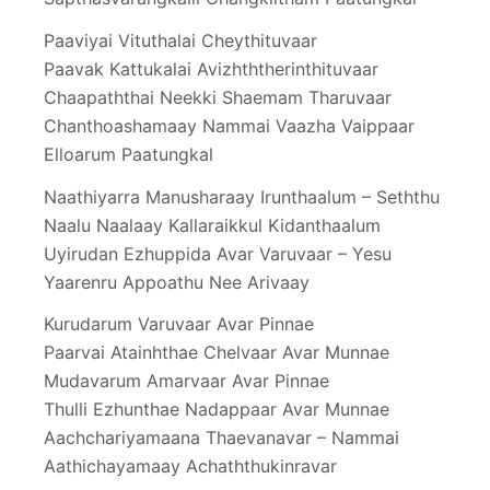
Paaviyai Vituthalai Cheythituvaar
Paavak Kattukalai Avizhththerinthituvaar
Chaapaththai Neekki Shaemam Tharuvaar
Chanthoashamaay Nammai Vaazha Vaippaar
Elloarum Paatungkal
Naathiyarra Manusharaay Irunthaalum – Seththu
Naalu Naalaay Kallaraikkul Kidanthaalum
Uyirudan Ezhuppida Avar Varuvaar – Yesu
Yaarenru Appoathu Nee Arivaay
Kurudarum Varuvaar Avar Pinnae
Paarvai Atainhthae Chelvaar Avar Munnae
Mudavarum Amarvaar Avar Pinnae
Thulli Ezhunthae Nadappaar Avar Munnae
Aachchariyamaana Thaevanavar – Nammai
Aathichayamaay Achaththukinravar