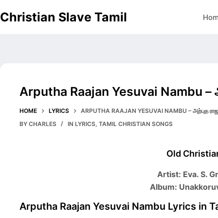
Skip
Christian Slave Tamil
Ho
to
content
Arputha Raajan Yesuvai Nambu – அற
HOME
LYRICS
ARPUTHA RAAJAN YESUVAI NAMBU – அற்புத ராஜன்
BY
CHARLES
IN
LYRICS
,
TAMIL CHRISTIAN SONGS
Old Christi
Artist: Eva. S. 
Album: Unakkoruv
Arputha Raajan Yesuvai Nambu Lyrics in T