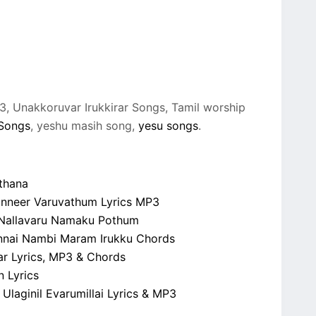
p3, Unakkoruvar Irukkirar Songs, Tamil worship
Songs
, yeshu masih song,
yesu songs
.
thana
Kanneer Varuvathum Lyrics MP3
u Nallavaru Namaku Pothum
annai Nambi Maram Irukku Chords
aar Lyrics, MP3 & Chords
n Lyrics
Ulaginil Evarumillai Lyrics & MP3