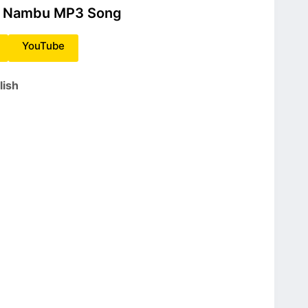
ai Nambu MP3 Song
YouTube
lish