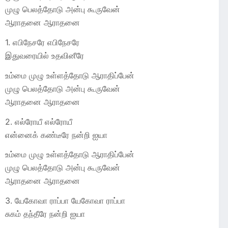
முழு பெலத்தோடு அன்பு கூருவேன்
ஆராதனை ஆராதனை
1. எபிநேசரே எபிநேசரே
இதுவரையில் உதவினீரே
உம்மை முழு உள்ளத்தோடு ஆராதிப்பேன்
முழு பெலத்தோடு அன்பு கூருவேன்
ஆராதனை ஆராதனை
2. எல்ரோயீ எல்ரோயீ
என்னைக் கண்டீரே நன்றி ஐயா
உம்மை முழு உள்ளத்தோடு ஆராதிப்பேன்
முழு பெலத்தோடு அன்பு கூருவேன்
ஆராதனை ஆராதனை
3. யேகோவா ராப்பா யேகோவா ராப்பா
சுகம் தந்தீரே நன்றி ஐயா