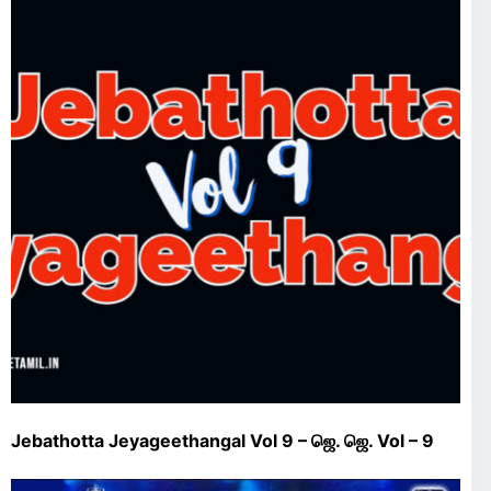
Jebathotta Jeyageethangal Vol 9 – ஜெ. ஜெ. Vol – 9