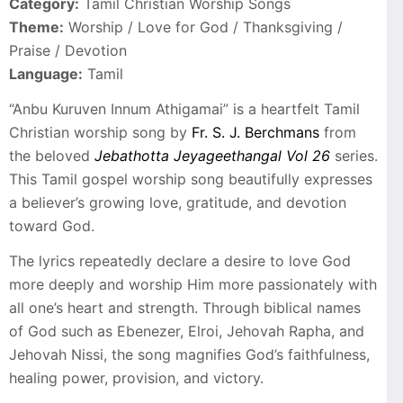
Category:
Tamil Christian Worship Songs
Theme:
Worship / Love for God / Thanksgiving /
Praise / Devotion
Language:
Tamil
“Anbu Kuruven Innum Athigamai” is a heartfelt Tamil
Christian worship song by
Fr. S. J. Berchmans
from
the beloved
Jebathotta Jeyageethangal Vol 26
series.
This Tamil gospel worship song beautifully expresses
a believer’s growing love, gratitude, and devotion
toward God.
The lyrics repeatedly declare a desire to love God
more deeply and worship Him more passionately with
all one’s heart and strength. Through biblical names
of God such as Ebenezer, Elroi, Jehovah Rapha, and
Jehovah Nissi, the song magnifies God’s faithfulness,
healing power, provision, and victory.