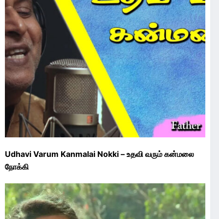
Udhavi Varum Kanmalai Nokki – உதவி வரும் கன்மலை
நோக்கி