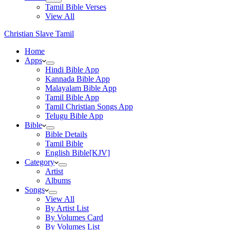
Tamil Bible Verses
View All
Christian Slave Tamil
Home
Apps
Hindi Bible App
Kannada Bible App
Malayalam Bible App
Tamil Bible App
Tamil Christian Songs App
Telugu Bible App
Bible
Bible Details
Tamil Bible
English Bible[KJV]
Category
Artist
Albums
Songs
View All
By Artist List
By Volumes Card
By Volumes List