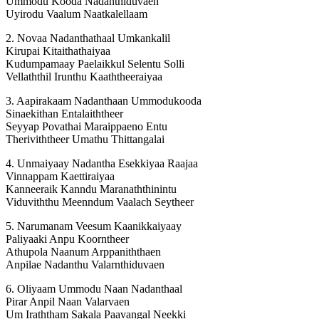
Ummodu Kooda Nadanthiduvaen
Uyirodu Vaalum Naatkalellaam
2. Novaa Nadanthathaal Umkankalil
Kirupai Kitaithathaiyaa
Kudumpamaay Paelaikkul Selentu Solli
Vellaththil Irunthu Kaaththeeraiyaa
3. Aapirakaam Nadanthaan Ummodukooda
Sinaekithan Entalaiththeer
Seyyap Povathai Maraippaeno Entu
Theriviththeer Umathu Thittangalai
4. Unmaiyaay Nadantha Esekkiyaa Raajaa
Vinnappam Kaettiraiyaa
Kanneeraik Kanndu Maranaththinintu
Viduviththu Meenndum Vaalach Seytheer
5. Narumanam Veesum Kaanikkaiyaay
Paliyaaki Anpu Koorntheer
Athupola Naanum Arppaniththaen
Anpilae Nadanthu Valarnthiduvaen
6. Oliyaam Ummodu Naan Nadanthaal
Pirar Anpil Naan Valarvaen
Um Iraththam Sakala Paavangal Neekki