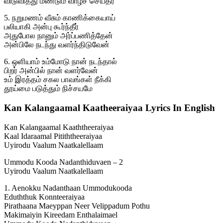
விடுவித்து மீண்டும் வாழச் செய்தீர்
5. நறுமணம் வீசும் காணிக்கையாய்
பலியாகி அன்பு கூர்ந்தீர்
அதுபோல நானும் அர்ப்பணித்தேன்
அன்பிலே நடந்து வளர்ந்திடுவேன்
6. ஒளியாம் உம்மோடு நான் நடந்தால்
பிறர் அன்பில் நான் வளர்வேன்
உம் இரத்தம் சகல பாவங்கள் நீக்கி
தூய்மை படுத்தும் நிச்சயமே
Kan Kalangaamal Kaatheeraiyaa Lyrics In English
Kan Kalangaamal Kaaththeeraiyaa
Kaal Idaraamal Pitiththeeraiyaa
Uyirodu Vaalum Naatkalellaam
Ummodu Kooda Nadanthiduvaen – 2
Uyirodu Vaalum Naatkalellaam
1. Aenokku Nadanthaan Ummodukooda
Eduththuk Konnteeraiyaa
Pirathaana Maeyppan Neer Velippadum Pothu
Makimaiyin Kireedam Enthalaimael