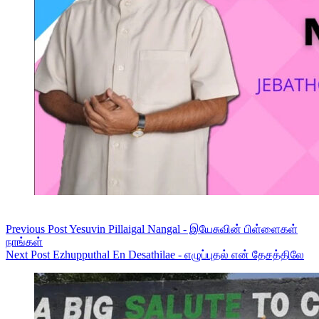
Previous
Post
Yesuvin Pillaigal Nangal - இயேசுவின் பிள்ளைகள்
நாங்கள்
Next
Post
Ezhupputhal En Desathilae - எழுப்புதல் என் தேசத்திலே