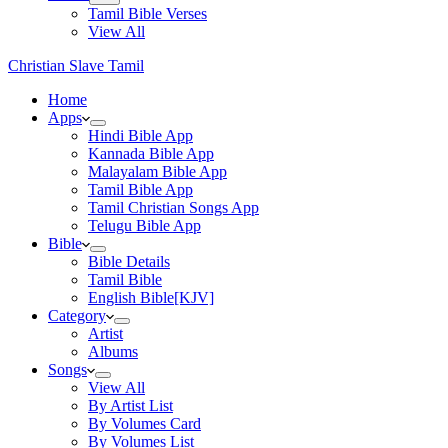
Tamil Bible Verses
View All
Christian Slave Tamil
Home
Apps
Hindi Bible App
Kannada Bible App
Malayalam Bible App
Tamil Bible App
Tamil Christian Songs App
Telugu Bible App
Bible
Bible Details
Tamil Bible
English Bible[KJV]
Category
Artist
Albums
Songs
View All
By Artist List
By Volumes Card
By Volumes List