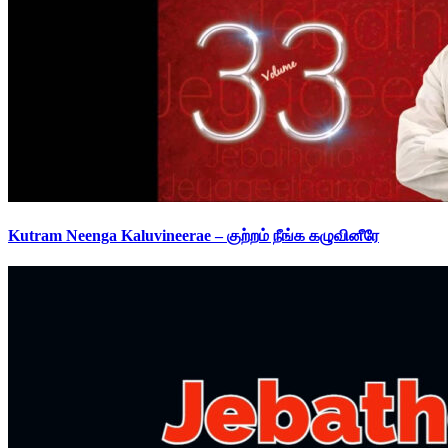
Kutram Neenga Kaluvineerae – குற்றம் நீங்க கழுவினீரே