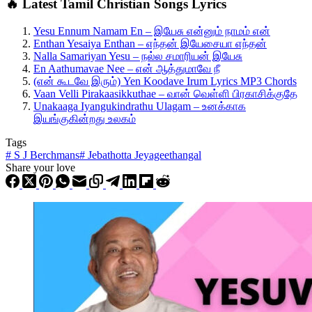
🔥 Latest Tamil Christian Songs Lyrics
Yesu Ennum Namam En – இயேசு என்னும் நாமம் என்
Enthan Yesaiya Enthan – எந்தன் இயேசையா எந்தன்
Nalla Samariyan Yesu – நல்ல சமாரியன் இயேசு
En Aathumavae Nee – என் ஆத்துமாவே நீ
(என் கூடவே இரும்) Yen Koodave Irum Lyrics MP3 Chords
Vaan Velli Pirakaasikkuthae – வான் வெள்ளி பிரகாசிக்குதே
Unakaaga Iyangukindrathu Ulagam – உனக்காக
இயங்குகின்றது உலகம்
Tags
#
S J Berchmans
#
Jebathotta Jeyageethangal
Share your love