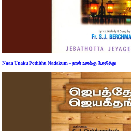
Naan Unaku Pothithu Nadakum – நான் உனக்கு போதித்து