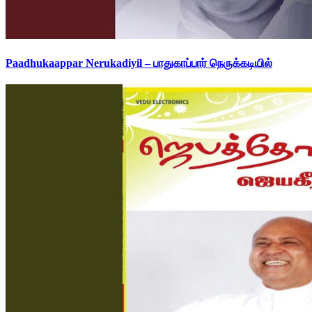
Paadhukaappar Nerukadiyil – பாதுகாப்பார் நெருக்கடியில்