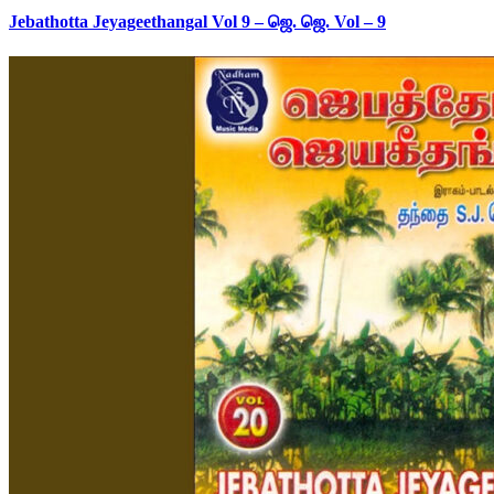
Jebathotta Jeyageethangal Vol 9 – ஜெ. ஜெ. Vol – 9