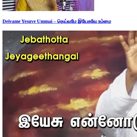
Deivame Yesuve Ummai – தெய்வமே இயேசுவே உம்மை