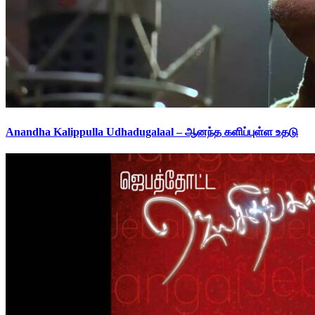
Anandha Kalippulla Udhadugalaal – ஆனந்த களிப்புள்ள உதடு