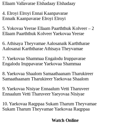
Ellaam Vallavarae Elshadaay Elshadaay
4. Elroyi Elroyi Ennai Kaanpavarae
Ennaik Kaanpavarae Elroyi Elroyi
5. Yokovaa Yeerae Ellaam Paarththuk Kolveer – 2
Ellaam Paarththuk Kolveer Yaekovaa Yeerae
6. Athisaya Theyvamae Aalosanaik Karththarae
Aalosanai Karththarae Athisaya Theyvamae
7. Yaekovaa Shammaa Engalodu Iruppavarae
Engalodu Iruppavarae Yaekovaa Shammaa
8. Yaekovaa Shaalom Samaathaanam Tharukireer
Samaathaanam Tharukireer Yaekovaa Shaalom
9. Yaekovaa Nisiyae Ennaalum Vetti Tharuveer
Ennaalum Vetti Tharuveer Yaeyovaa Nisiyae
10. Yaekovaa Raqppaa Sukam Tharum Theyvamae
Sukam Tharum Theyvamae Yaekovaa Raqppaa
Watch Online