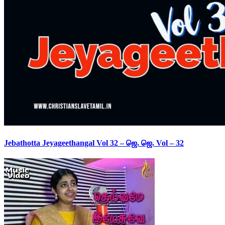
Jebathotta Jeyageethangal Vol 32 – ஜெ. ஜெ. Vol – 32