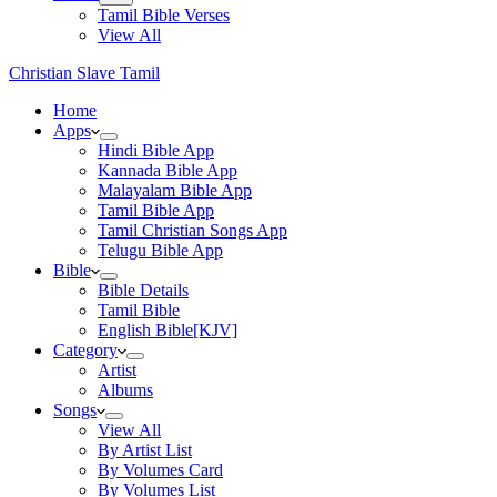
Tamil Bible Verses
View All
Christian Slave Tamil
Home
Apps
Hindi Bible App
Kannada Bible App
Malayalam Bible App
Tamil Bible App
Tamil Christian Songs App
Telugu Bible App
Bible
Bible Details
Tamil Bible
English Bible[KJV]
Category
Artist
Albums
Songs
View All
By Artist List
By Volumes Card
By Volumes List