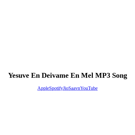
Yesuve En Deivame En Mel MP3 Song
Apple
Spotify
JioSaavn
YouTube