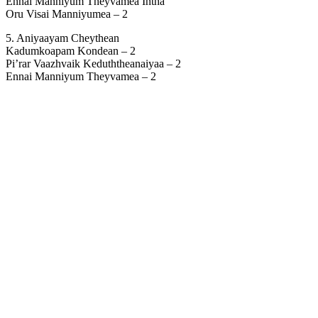
Ennai Manniyum Theyvamea Intha
Oru Visai Manniyumea – 2
5. Aniyaayam Cheythean
Kadumkoapam Kondean – 2
Pi’rar Vaazhvaik Keduththeanaiyaa – 2
Ennai Manniyum Theyvamea – 2