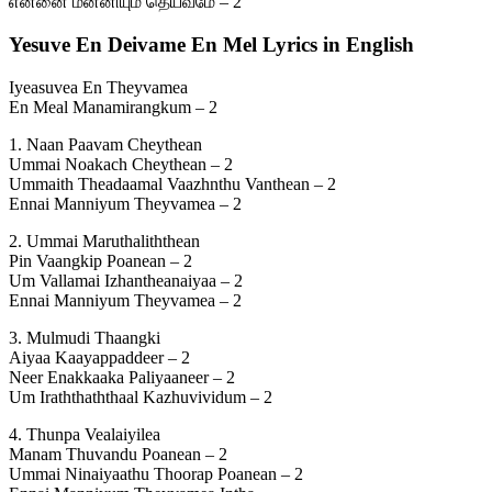
என்னை மன்னியும் தெய்வமே – 2
Yesuve En Deivame En Mel Lyrics in English
Iyeasuvea En Theyvamea
En Meal Manamirangkum – 2
1. Naan Paavam Cheythean
Ummai Noakach Cheythean – 2
Ummaith Theadaamal Vaazhnthu Vanthean – 2
Ennai Manniyum Theyvamea – 2
2. Ummai Maruthaliththean
Pin Vaangkip Poanean – 2
Um Vallamai Izhantheanaiyaa – 2
Ennai Manniyum Theyvamea – 2
3. Mulmudi Thaangki
Aiyaa Kaayappaddeer – 2
Neer Enakkaaka Paliyaaneer – 2
Um Iraththaththaal Kazhuvividum – 2
4. Thunpa Vealaiyilea
Manam Thuvandu Poanean – 2
Ummai Ninaiyaathu Thoorap Poanean – 2