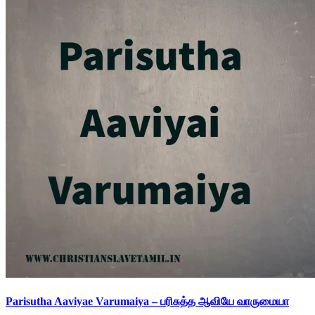
Parisutha Aaviyae Varumaiya – பரிசுத்த ஆவியே வாருமையா