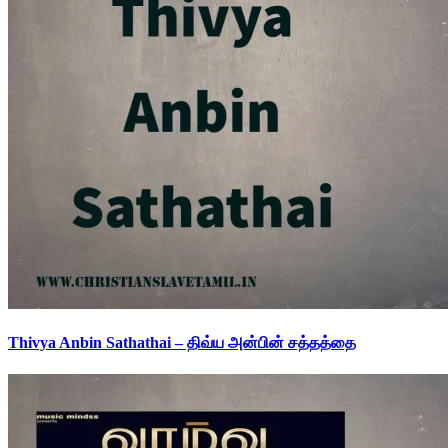
Thivya Anbin Sathathai – திவ்ய அன்பின் சத்தத்தை