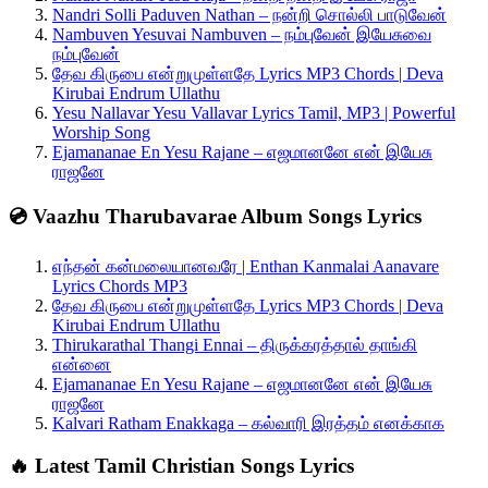
Nandri Solli Paduven Nathan – நன்றி சொல்லி பாடுவேன்
Nambuven Yesuvai Nambuven – நம்புவேன் இயேசுவை
நம்புவேன்
தேவ கிருபை என்றுமுள்ளதே Lyrics MP3 Chords | Deva
Kirubai Endrum Ullathu
Yesu Nallavar Yesu Vallavar Lyrics Tamil, MP3 | Powerful
Worship Song
Ejamananae En Yesu Rajane – எஜமானனே என் இயேசு
ராஜனே
💿 Vaazhu Tharubavarae Album Songs Lyrics
எந்தன் கன்மலையானவரே | Enthan Kanmalai Aanavare
Lyrics Chords MP3
தேவ கிருபை என்றுமுள்ளதே Lyrics MP3 Chords | Deva
Kirubai Endrum Ullathu
Thirukarathal Thangi Ennai – திருக்கரத்தால் தாங்கி
என்னை
Ejamananae En Yesu Rajane – எஜமானனே என் இயேசு
ராஜனே
Kalvari Ratham Enakkaga – கல்வாரி இரத்தம் எனக்காக
🔥 Latest Tamil Christian Songs Lyrics