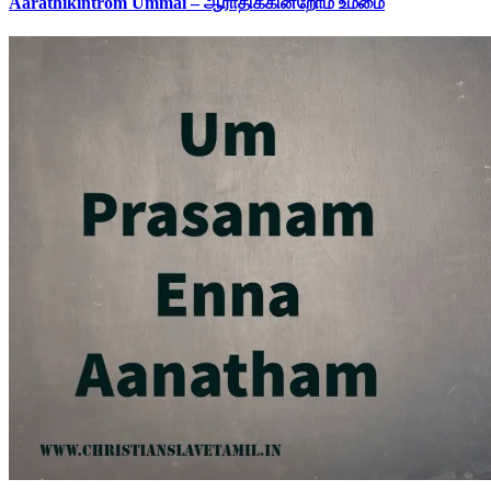
Aarathikintrom Ummai – ஆராதிக்கின்றோம் உம்மை