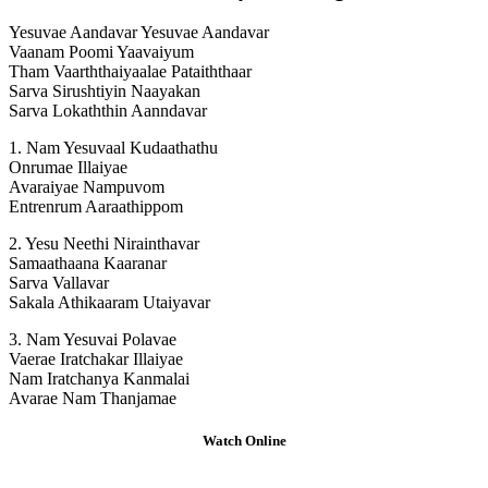
Yesuvae Aandavar Yesuvae Aandavar
Vaanam Poomi Yaavaiyum
Tham Vaarththaiyaalae Pataiththaar
Sarva Sirushtiyin Naayakan
Sarva Lokaththin Aanndavar
1. Nam Yesuvaal Kudaathathu
Onrumae Illaiyae
Avaraiyae Nampuvom
Entrenrum Aaraathippom
2. Yesu Neethi Nirainthavar
Samaathaana Kaaranar
Sarva Vallavar
Sakala Athikaaram Utaiyavar
3. Nam Yesuvai Polavae
Vaerae Iratchakar Illaiyae
Nam Iratchanya Kanmalai
Avarae Nam Thanjamae
Watch Online