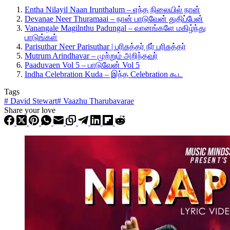
Entha Nilayil Naan Irunthalum – எந்த நிலையில் நான்
Devanae Neer Thuramaai – நான் பாடுவேன் துதிப்பேன்
Vanangale Magilnthu Padungal – வானங்களே மகிழ்ந்து
பாடுங்கள்
Parisuthar Neer Parisuthar | பரிசுத்தர் நீர் பரிசுத்தர்
Mutrum Arindhavar – முற்றும் அறிந்தவர்
Paaduvaen Vol 5 – பாடுவேன் Vol 5
Indha Celebration Kuda – இந்த Celebration கூட
Tags
#
David Stewart
#
Vaazhu Tharubavarae
Share your love