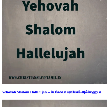
Yehovah Shalom Hallelujah – யேகோவா ஷாலோம் அல்லேலூயா