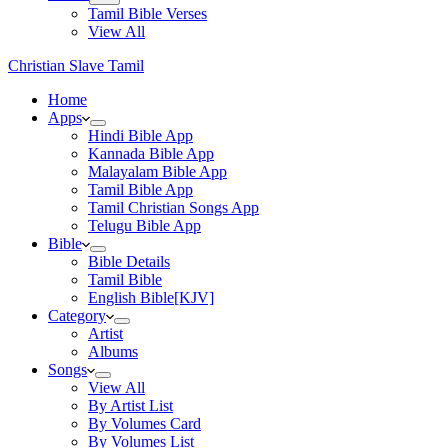
Tamil Bible Verses
View All
Christian Slave Tamil
Home
Apps
Hindi Bible App
Kannada Bible App
Malayalam Bible App
Tamil Bible App
Tamil Christian Songs App
Telugu Bible App
Bible
Bible Details
Tamil Bible
English Bible[KJV]
Category
Artist
Albums
Songs
View All
By Artist List
By Volumes Card
By Volumes List