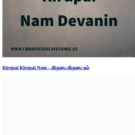
Kirupai Kirupai Nam – கிருபை கிருபை நம்