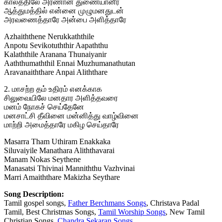
காலத்திலே அரணான துணையானீர்
ஆத்துமத்தில் என்னை முழுமனதுடன்
அரவணைத்தாரே அன்பை அளித்தாரே
Azhaiththene Nerukkaththile
Anpotu Sevikotuththir Aapaththu
Kalaththile Aranana Thunaiyanir
Aaththumaththil Ennai Muzhumanathutan
Aravanaiththare Anpai Aliththare
2. மாசற்ற தம் உதிரம் எனக்காக
சிலுவையிலே மனதார அளித்தவரை
மனம் நோகச் செய்தேனே
மனசாட்சி தீவினை மன்னித்து வாழ்வினை
மாற்றி அமைத்தாரே மகிழ செய்தாரே
Masarra Tham Uthiram Enakkaka
Siluvaiyile Manathara Aliththavarai
Manam Nokas Seythene
Manasatsi Thivinai Manniththu Vazhvinai
Marri Amaiththare Makizha Seythare
Song Description:
Tamil gospel songs,
Father Berchmans Songs
, Christava Padal
Tamil, Best Christmas Songs,
Tamil Worship Songs
, New Tamil
Christian Songs,
Chandra Sekaran Songs
,