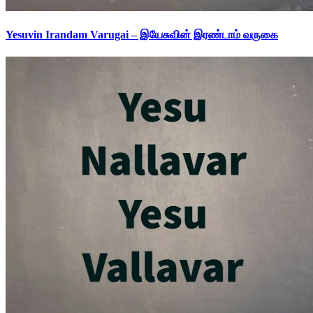
Yesuvin Irandam Varugai – இயேசுவின் இரண்டாம் வருகை