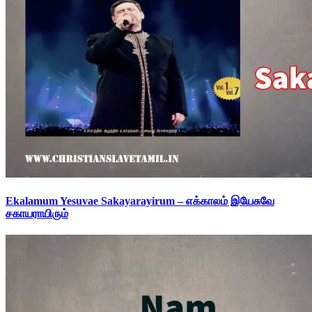
Ekalamum Yesuvae Sakayarayirum – எக்காலம் இயேசுவே
சகாயராயிரும்