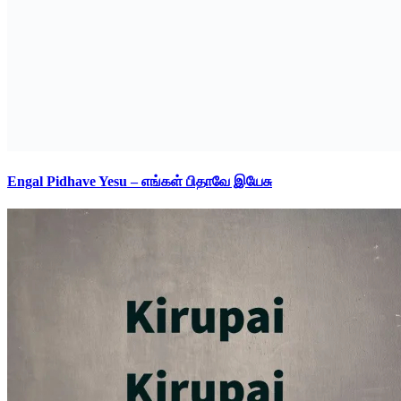
Engal Pidhave Yesu – எங்கள் பிதாவே இயேசு