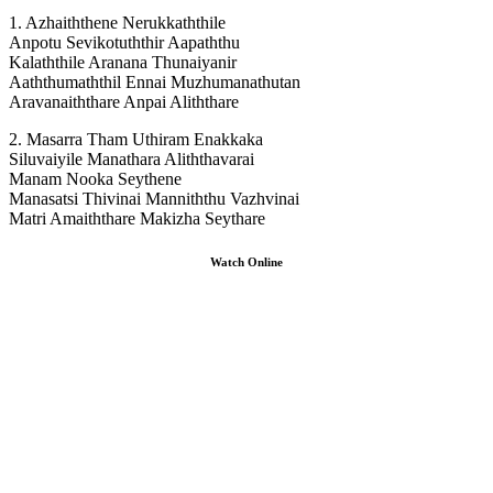
1. Azhaiththene Nerukkaththile
Anpotu Sevikotuththir Aapaththu
Kalaththile Aranana Thunaiyanir
Aaththumaththil Ennai Muzhumanathutan
Aravanaiththare Anpai Aliththare
2. Masarra Tham Uthiram Enakkaka
Siluvaiyile Manathara Aliththavarai
Manam Nooka Seythene
Manasatsi Thivinai Manniththu Vazhvinai
Matri Amaiththare Makizha Seythare
Watch Online