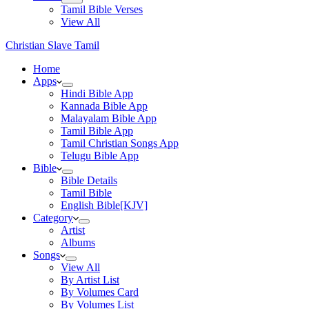
Tamil Bible Verses
View All
Christian Slave Tamil
Home
Apps
Hindi Bible App
Kannada Bible App
Malayalam Bible App
Tamil Bible App
Tamil Christian Songs App
Telugu Bible App
Bible
Bible Details
Tamil Bible
English Bible[KJV]
Category
Artist
Albums
Songs
View All
By Artist List
By Volumes Card
By Volumes List