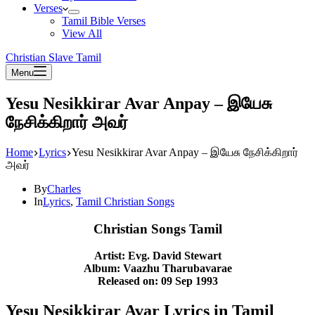
Verses
Tamil Bible Verses
View All
Christian Slave Tamil
Menu
Yesu Nesikkirar Avar Anpay – இயேசு
நேசிக்கிறார் அவர்
Home
Lyrics
Yesu Nesikkirar Avar Anpay – இயேசு நேசிக்கிறார்
அவர்
By
Charles
In
Lyrics
,
Tamil Christian Songs
Christian Songs Tamil
Artist: Evg. David Stewart
Album: Vaazhu Tharubavarae
Released on: 09 Sep 1993
Yesu Nesikkirar Avar Lyrics in Tamil