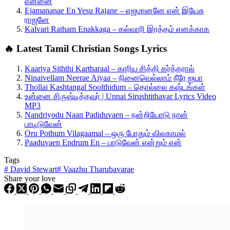
என்னை
Ejamananae En Yesu Rajane – எஜமானனே என் இயேசு
ராஜனே
Kalvari Ratham Enakkaga – கல்வாரி இரத்தம் எனக்காக
🔥 Latest Tamil Christian Songs Lyrics
Kaariya Siththi Kartharaal – காரிய சித்தி கர்த்தரால்
Ninaivellam Neerae Aiyaa – நினைவெல்லாம் நீரே ஐயா
Thollai Kashtangal Soolthidum – தொல்லை கஷ்டங்கள்
உன்னை சிருஷ்டித்தவர் | Unnai Sirushtithavar Lyrics Video
MP3
Nandriyodu Naan Padiduvaen – நன்றியோடு நான்
பாடிடுவேன்
Oru Pothum Vilagaamal – ஒரு போதும் விலகாமல்
Paaduvaen Endrum En – பாடுவேன் என்றும் என்
Tags
#
David Stewart
#
Vaazhu Tharubavarae
Share your love