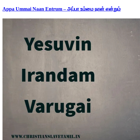
Appa Ummai Naan Entrum – அப்பா உம்மை நான் என்றும்