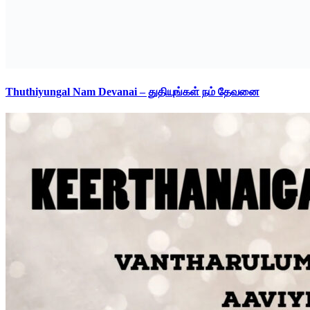
Thuthiyungal Nam Devanai – துதியுங்கள் நம் தேவனை