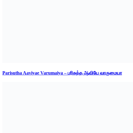
Parisutha Aaviyae Varumaiya – பரிசுத்த ஆவியே வாருமையா