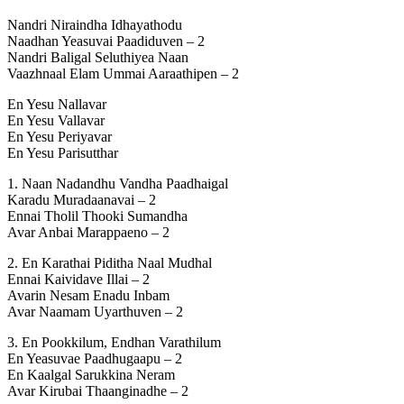
Nandri Niraindha Idhayathodu
Naadhan Yeasuvai Paadiduven – 2
Nandri Baligal Seluthiyea Naan
Vaazhnaal Elam Ummai Aaraathipen – 2
En Yesu Nallavar
En Yesu Vallavar
En Yesu Periyavar
En Yesu Parisutthar
1. Naan Nadandhu Vandha Paadhaigal
Karadu Muradaanavai – 2
Ennai Tholil Thooki Sumandha
Avar Anbai Marappaeno – 2
2. En Karathai Piditha Naal Mudhal
Ennai Kaividave Illai – 2
Avarin Nesam Enadu Inbam
Avar Naamam Uyarthuven – 2
3. En Pookkilum, Endhan Varathilum
En Yeasuvae Paadhugaapu – 2
En Kaalgal Sarukkina Neram
Avar Kirubai Thaanginadhe – 2