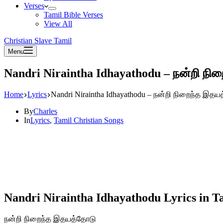
Verses
Tamil Bible Verses
View All
Christian Slave Tamil
Menu
Nandri Niraintha Idhayathodu – நன்றி ந
Home
Lyrics
Nandri Niraintha Idhayathodu – நன்றி நிறைந்த இத
By
Charles
In
Lyrics
,
Tamil Christian Songs
Nandri Niraintha Idhayathodu Lyrics in T
நன்றி நிறைந்த இதயத்தோடு