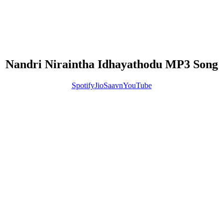
Nandri Niraintha Idhayathodu MP3 Song
Spotify
JioSaavn
YouTube