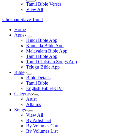
Tamil Bible Verses
View All
Christian Slave Tamil
Home
Apps
Hindi Bible App
Kannada Bible App
Malayalam Bible App
Tamil Bible App
Tamil Christian Songs App
Telugu Bible App
Bible
Bible Details
Tamil Bible
English Bible[KJV]
Category
Artist
Albums
Songs
View All
By Artist List
By Volumes Card
By Volumes List