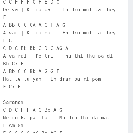
C C F F F G F E D C
De va | Ki ru bai | En dru mul la they
F
A Bb C C CA A G F A G
A var | Ki ru bai | En dru mul la they
F C
C D C Bb Bb C D C AG A
A va rai | Po tri | Thu thi thu pa di
Bb C7 F
A Bb C C Bb A G G F
Hal le lu yah | En drar pa ri pom
F C7 F
Saranam
C D C F F A C Bb A G
Ne ru ka pat tum | Ma din thi da mal
F Am Gm