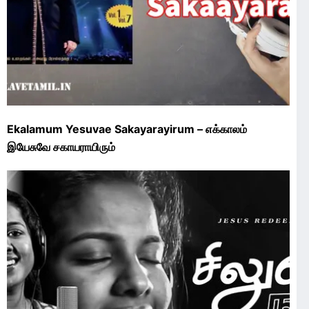
Ekalamum Yesuvae Sakayarayirum – எக்காலம்
இயேசுவே சகாயராயிரும்