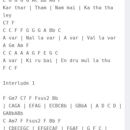
E G G G G AC Bb AG F
Kar thar | Tham | Nam mai | Ka tha tha 
ley
C7 F
C C F F G G G A Bb C
A var | Nal la var | A var | Val la var
A Gm Am F
C C A A A G F E G C
A var | Ki ru bai | En dru mul la thu
F C F
Interlude 1
F Gm7 C7 F Fsus2 Bb
| CAGA | EFAG | ECBCBb | GBbA | A D C D | 
GABbABb
C Am7 F Fsus2 F Bb F
| CDECEGC | EFGECAF | FGAF | G F C | 