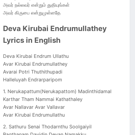
அவர் நல்லவர் என்றும் துதியுங்கள்
அவர் கிருபை என்றுமுள்ளதே
Deva Kirubai Endrumullathey
Lyrics in English
Deva Kirubai Endrum Ullathu
Avar Kirubai Endrumullathey
Avarai Potri Thuthithupadi
Halleluyah Endrarparipom
1. Nerukapattum(Nerukapattom) Madinthidamal
Karthar Tham Nammai Kathathaley
Avar Nallavar Avar Vallavar
Avar Kirubai Endrumullathu
2. Sathuru Senai Thodarnthu Soolgaiyil
Bagthanam Davidin Devan Namakku