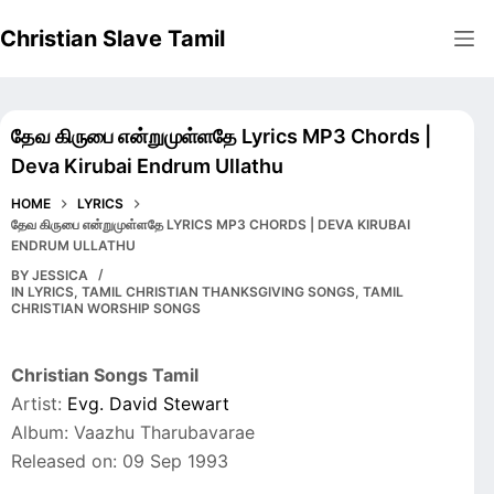
Skip
Christian Slave Tamil
to
content
தேவ கிருபை என்றுமுள்ளதே Lyrics MP3 Chords |
Deva Kirubai Endrum Ullathu
HOME
LYRICS
தேவ கிருபை என்றுமுள்ளதே LYRICS MP3 CHORDS | DEVA KIRUBAI
ENDRUM ULLATHU
BY
JESSICA
IN
LYRICS
,
TAMIL CHRISTIAN THANKSGIVING SONGS
,
TAMIL
CHRISTIAN WORSHIP SONGS
Christian Songs Tamil
Artist:
Evg. David Stewart
Album: Vaazhu Tharubavarae
Released on: 09 Sep 1993