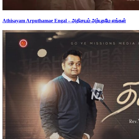
Athisayam Arputhamae Engal – அதிசயம் அற்புதமே எங்கள்