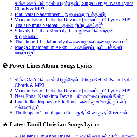
சிங்க கெபியில் நான் விழுந்தேன் | Singa Kebiyil Naan Lyrics
Chords & MP3
Idhu Varai Nadathineer – இது வரை நடத்தினீர்
Vaanam Boomi Padaitha Devanae | வானம் பூமி Lyrics, MP3
Thalai Nimira Seidhar – தலை நிமிர செய்தார்
Siluvaiyil Enthan Sirumaiyai – சிலுவையில் எந்தன்
சிறுமையை
Thalaimurai Thalaimuraiyai – தலைமுறை தலைமுறையாய்
Maega Sthambanum Akkini – மேகஸ்தம்பமும் அக்கினி
ஸ்தம்பமும்
💿 Power Lines Album Songs Lyrics
சிங்க கெபியில் நான் விழுந்தேன் | Singa Kebiyil Naan Lyrics
Chords & MP3
Vaanam Boomi Padaitha Devanae | வானம் பூமி Lyrics, MP3
Neer Ennai Kaankinra Devan – நீர் என்னை காண்கின்ற
Enakkullae Iruppavar Ellorilum – எனக்குள்ளே இருப்பவர்
எல்லோரிலும்
Thuthippaen Thuthippaen En – துதிப்பேன் துதிப்பேன் என்
🔥 Latest Tamil Christian Songs Lyrics
Alavillatha Um Anbu Dhane – அளவில்லாத உம் அன்பு தானே