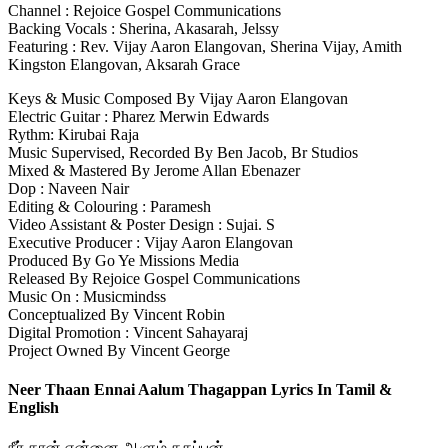
Channel : Rejoice Gospel Communications
Backing Vocals : Sherina, Akasarah, Jelssy
Featuring : Rev. Vijay Aaron Elangovan, Sherina Vijay, Amith
Kingston Elangovan, Aksarah Grace
Keys & Music Composed By Vijay Aaron Elangovan
Electric Guitar : Pharez Merwin Edwards
Rythm: Kirubai Raja
Music Supervised, Recorded By Ben Jacob, Br Studios
Mixed & Mastered By Jerome Allan Ebenazer
Dop : Naveen Nair
Editing & Colouring : Paramesh
Video Assistant & Poster Design : Sujai. S
Executive Producer : Vijay Aaron Elangovan
Produced By Go Ye Missions Media
Released By Rejoice Gospel Communications
Music On : Musicmindss
Conceptualized By Vincent Robin
Digital Promotion : Vincent Sahayaraj
Project Owned By Vincent George
Neer Thaan Ennai Aalum Thagappan Lyrics In Tamil &
English
நீர் தான் என்னை ஆளும் தகப்பன்