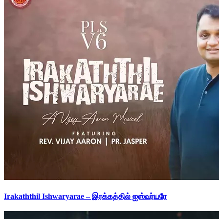
Irakaththil Ishwaryarae – இரக்கத்தில் ஐஸ்வர்யரே