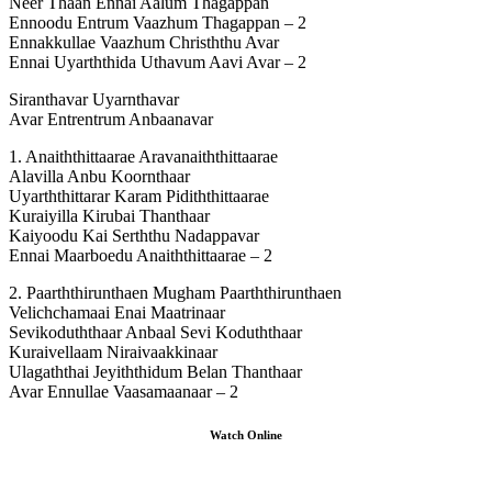
Neer Thaan Ennai Aalum Thagappan
Ennoodu Entrum Vaazhum Thagappan – 2
Ennakkullae Vaazhum Christhthu Avar
Ennai Uyarththida Uthavum Aavi Avar – 2
Siranthavar Uyarnthavar
Avar Entrentrum Anbaanavar
1. Anaiththittaarae Aravanaiththittaarae
Alavilla Anbu Koornthaar
Uyarththittarar Karam Pidiththittaarae
Kuraiyilla Kirubai Thanthaar
Kaiyoodu Kai Serththu Nadappavar
Ennai Maarboedu Anaiththittaarae – 2
2. Paarththirunthaen Mugham Paarththirunthaen
Velichchamaai Enai Maatrinaar
Sevikoduththaar Anbaal Sevi Koduththaar
Kuraivellaam Niraivaakkinaar
Ulagaththai Jeyiththidum Belan Thanthaar
Avar Ennullae Vaasamaanaar – 2
Watch Online