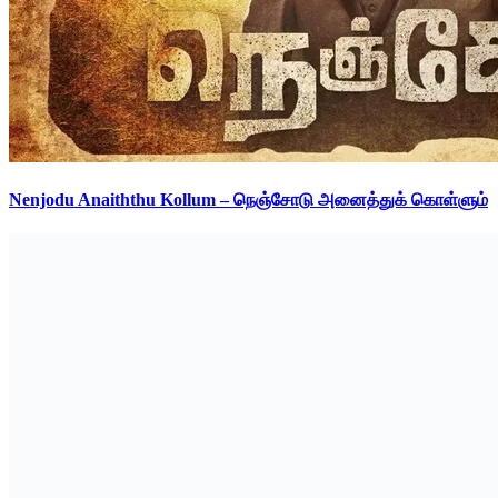
Nenjodu Anaiththu Kollum – நெஞ்சோடு அனைத்துக் கொள்ளும்