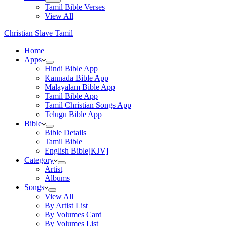
Tamil Bible Verses
View All
Christian Slave Tamil
Home
Apps
Hindi Bible App
Kannada Bible App
Malayalam Bible App
Tamil Bible App
Tamil Christian Songs App
Telugu Bible App
Bible
Bible Details
Tamil Bible
English Bible[KJV]
Category
Artist
Albums
Songs
View All
By Artist List
By Volumes Card
By Volumes List