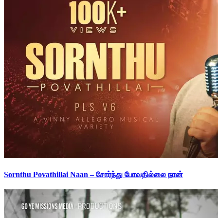
Sornthu Povathillai Naan – சோர்ந்து போவதில்லை நான்