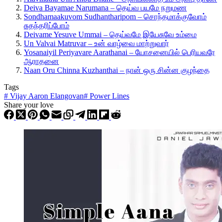
Deiva Bayamae Narumana – தெய்வ பயமே நறுமண
Sondhamaakuvom Sudhantharipom – சொந்தமாக்குவோம்
சுதந்தரிப்போம்
Deivame Yesuve Ummai – தெய்வமே இயேசுவே உம்மை
Un Valvai Matruvar – உன் வாழ்வை மாற்றுவார்
Yosanaiyil Periyavare Aarathanai – யோசனையில் பெரியவரே
ஆராதனை
Naan Oru Chinna Kuzhanthai – நான் ஒரு சின்ன குழந்தை
Tags
#
Vijay Aaron Elangovan
#
Power Lines
Share your love