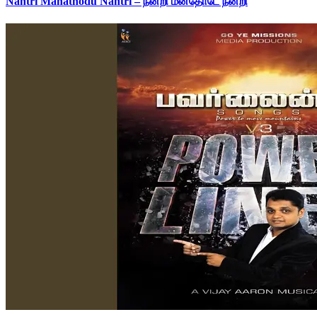
Nantri Manathodu Nantri – நன்றி மனதோடே நன்றி