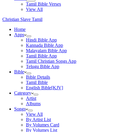
Tamil Bible Verses
View All
Christian Slave Tamil
Home
Apps
Hindi Bible App
Kannada Bible App
Malayalam Bible App
Tamil Bible App
Tamil Christian Songs App
Telugu Bible App
Bible
Bible Details
Tamil Bible
English Bible[KJV]
Category
Artist
Albums
Songs
View All
By Artist List
By Volumes Card
By Volumes List