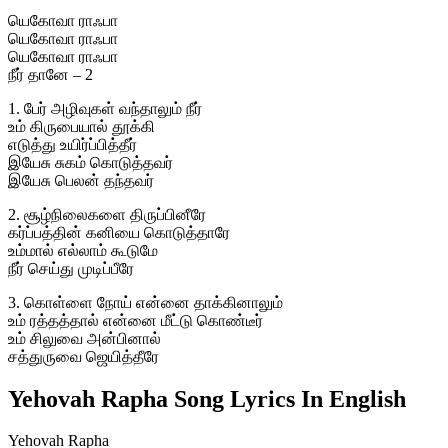
யெகோவா ராஃபா
யெகோவா ராஃபா
யெகோவா ராஃபா
நீர் தானே – 2
1. பேர் அழிவுகள் வந்தாலும் நீர்
உம் கிருபையால் தூக்கி
எடுத்து உயிர்ப்பித்தீர்
இயேசு சுகம் கொடுத்தவர்
இயேசு பெலன் தந்தவர்
2. சூழ்நிலைகளை திருப்பினீரே
கர்ப்பத்தின் கனியை கொடுத்தாரே
உம்மால் எல்லாம் கூடுமே
நீர் செய்து முடிப்பீரே
3. கொள்ளை நோய் என்னை தாக்கினாலும்
உம் ரத்தத்தால் என்னை மீட்டு கொண்டீர்
உம் சிலுவை அன்பினால்
சத்துருவை ஜெயித்தீரே
Yehovah Rapha Song Lyrics In English
Yehovah Rapha