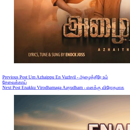
Previous
Post
Um Azhaippu En Vazhvil - அழைத்தீரே உம்
சேவைக்காய்
Next
Post
Enakku Virodhamaga Aayudham - எனக்கு விரோதமாக