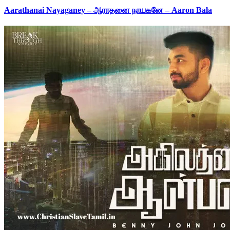
Aarathanai Nayaganey – ஆராதனை நாயகனே – Aaron Bala