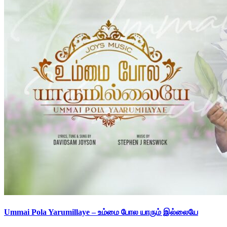
Ummai Pola Yarumillaye – உம்மை போல யாரும் இல்லையே