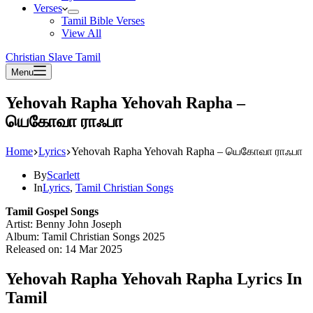
Verses
Tamil Bible Verses
View All
Christian Slave Tamil
Menu
Yehovah Rapha Yehovah Rapha –
யெகோவா ராஃபா
Home
Lyrics
Yehovah Rapha Yehovah Rapha – யெகோவா ராஃபா
By
Scarlett
In
Lyrics
,
Tamil Christian Songs
Tamil Gospel Songs
Artist: Benny John Joseph
Album: Tamil Christian Songs 2025
Released on: 14 Mar 2025
Yehovah Rapha Yehovah Rapha Lyrics In
Tamil