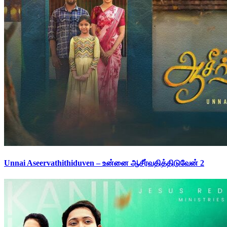
Unnai Aseervathithiduven – உன்னை ஆசீர்வதித்திடுவேன் 2