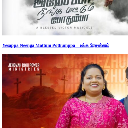
Yesappa Neenga Mattum Pothumppa – உங்க பிரசன்னம்