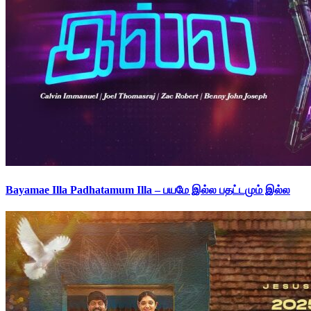
Bayamae Illa Padhatamum Illa – பயமே இல்ல பதட்டமும் இல்ல