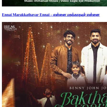
Ennai Marakkathavar Ennai – என்னை மறக்காதவர் என்னை