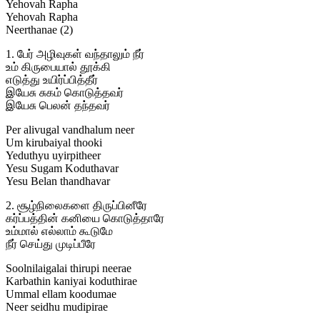
Yehovah Rapha
Yehovah Rapha
Neerthanae (2)
1. பேர் அழிவுகள் வந்தாலும் நீர்
உம் கிருபையால் தூக்கி
எடுத்து உயிர்ப்பித்தீர்
இயேசு சுகம் கொடுத்தவர்
இயேசு பெலன் தந்தவர்
Per alivugal vandhalum neer
Um kirubaiyal thooki
Yeduthyu uyirpitheer
Yesu Sugam Koduthavar
Yesu Belan thandhavar
2. சூழ்நிலைகளை திருப்பினீரே
கர்ப்பத்தின் கனியை கொடுத்தாரே
உம்மால் எல்லாம் கூடுமே
நீர் செய்து முடிப்பீரே
Soolnilaigalai thirupi neerae
Karbathin kaniyai koduthirae
Ummal ellam koodumae
Neer seidhu mudipirae