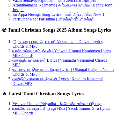
Vazhi Seibavar Arputham – வழி செய்பவர் அற்புதம்
Arpudhamaana Naamame | அற்புதமான நாமமே | Benny John
Joseph
En Appa Neenga Song Lyrics – என் அப்பா நீங்க New 1
Parisuthar Neer Parisuthar | பரிசுத்தர் நீர் பரிசுத்தர்
💿 Tamil Christian Songs 2025 Album Songs Lyrics
(அக்கறையுள்ள தெய்வம்) Akkarai Ulla Deivam Lyrics,
Chords & MP3
யாவே உம்மை நம்புவேன் | Yahweh Ummai Nambuven Lyrics
MP3 Chords
வானாதி வானங்கள் Lyrics | Vaanaathi Vaanangal Chords
MP3
உள்ளங்கள் இணையும் நேரம் Lyrics | Ullangal Inaiyum Neram
Chords & MP3
கண்டும் காணாமல் தேவன் Lyrics | Kandum Kanaamal
Devan MP3
🔥 Latest Tamil Christian Songs Lyrics
Yesuvae Ummai Piriyadha – இயேசுவே உம்மை பிரியாத
யாக்கோபென்னும் சிறு பூச்சியே | Yacob Ennum Siru Lyrics
MP3 Chords