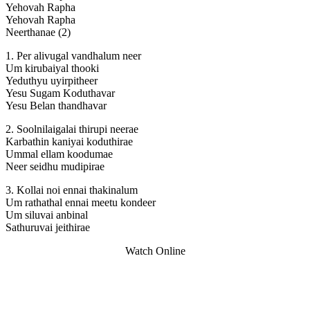
Yehovah Rapha
Yehovah Rapha
Neerthanae (2)
1. Per alivugal vandhalum neer
Um kirubaiyal thooki
Yeduthyu uyirpitheer
Yesu Sugam Koduthavar
Yesu Belan thandhavar
2. Soolnilaigalai thirupi neerae
Karbathin kaniyai koduthirae
Ummal ellam koodumae
Neer seidhu mudipirae
3. Kollai noi ennai thakinalum
Um rathathal ennai meetu kondeer
Um siluvai anbinal
Sathuruvai jeithirae
Watch Online