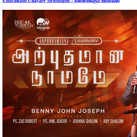
Endraikum Ullavare Sirushtipin – என்றைக்கும் உள்ளவரே