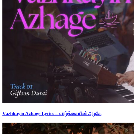
Vazhkayin Azhage Lyrics – வாழ்க்கையின் அழகே