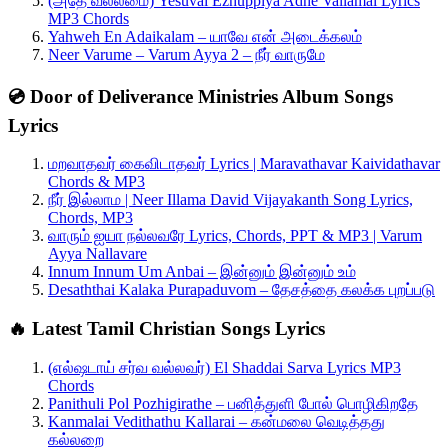
(அதே வல்லமை) Yesuvai Ezhuppiya Adhe Vallamai Lyrics
MP3 Chords
Yahweh En Adaikalam – யாவே என் அடைக்கலம்
Neer Varume – Varum Ayya 2 – நீர் வாருமே
💿 Door of Deliverance Ministries Album Songs
Lyrics
மறவாதவர் கைவிடாதவர் Lyrics | Maravathavar Kaividathavar
Chords & MP3
நீர் இல்லாம | Neer Illama David Vijayakanth Song Lyrics,
Chords, MP3
வாரும் ஐயா நல்லவரே Lyrics, Chords, PPT & MP3 | Varum
Ayya Nallavare
Innum Innum Um Anbai – இன்னும் இன்னும் உம்
Desaththai Kalaka Purapaduvom – தேசத்தை கலக்க புறப்படு
🔥 Latest Tamil Christian Songs Lyrics
(எல்ஷடாய் சர்வ வல்லவர்) El Shaddai Sarva Lyrics MP3
Chords
Panithuli Pol Pozhigirathe – பனித்துளி போல் பொழிகிறதே
Kanmalai Vedithathu Kallarai – கன்மலை வெடித்தது
கல்லறை