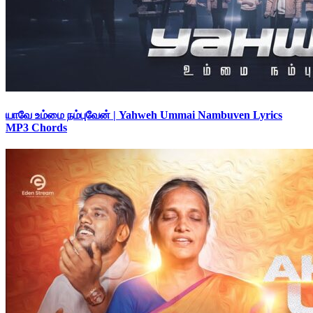
யாவே உம்மை நம்புவேன் | Yahweh Ummai Nambuven Lyrics
MP3 Chords