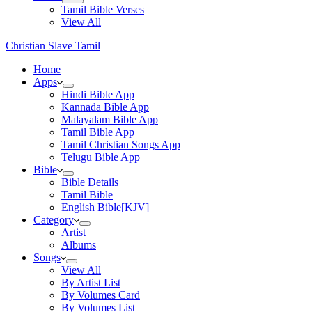
Tamil Bible Verses
View All
Christian Slave Tamil
Home
Apps
Hindi Bible App
Kannada Bible App
Malayalam Bible App
Tamil Bible App
Tamil Christian Songs App
Telugu Bible App
Bible
Bible Details
Tamil Bible
English Bible[KJV]
Category
Artist
Albums
Songs
View All
By Artist List
By Volumes Card
By Volumes List