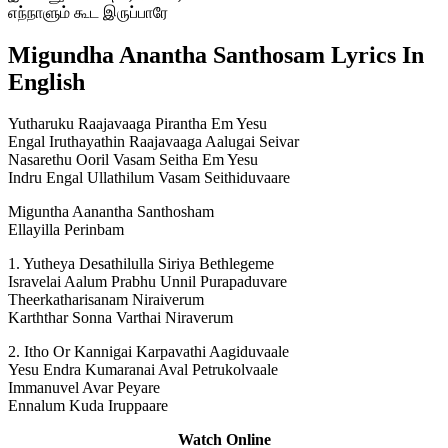
எந்நாளும் கூட இருப்பாரே
Migundha Anantha Santhosam Lyrics In
English
Yutharuku Raajavaaga Pirantha Em Yesu
Engal Iruthayathin Raajavaaga Aalugai Seivar
Nasarethu Ooril Vasam Seitha Em Yesu
Indru Engal Ullathilum Vasam Seithiduvaare
Miguntha Aanantha Santhosham
Ellayilla Perinbam
1. Yutheya Desathilulla Siriya Bethlegeme
Isravelai Aalum Prabhu Unnil Purapaduvare
Theerkatharisanam Niraiverum
Karththar Sonna Varthai Niraverum
2. Itho Or Kannigai Karpavathi Aagiduvaale
Yesu Endra Kumaranai Aval Petrukolvaale
Immanuvel Avar Peyare
Ennalum Kuda Iruppaare
Watch Online