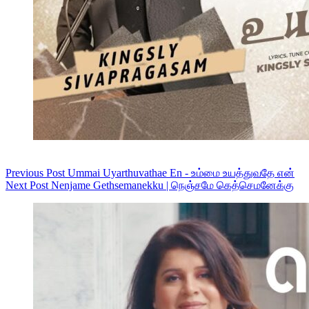
Previous
Post
Ummai Uyarthuvathae En - உம்மை உயத்துவதே என்
Next
Post
Nenjame Gethsemanekku | நெஞ்சமே கெத்செமனேக்கு