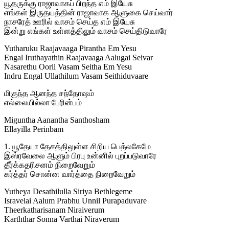
யூதருக்கு ராஜாவாகப் பிறந்த எம் இயேசு
எங்கள் இருதயத்தின் ராஜாவாக ஆளுகை செய்வார்
நாசரேத் ஊரில் வாசம் செய்த எம் இயேசு
இன்று எங்கள் உள்ளத்திலும் வாசம் செய்திடுவாரே
Yutharuku Raajavaaga Pirantha Em Yesu
Engal Iruthayathin Raajavaaga Aalugai Seivar
Nasarethu Ooril Vasam Seitha Em Yesu
Indru Engal Ullathilum Vasam Seithiduvaare
மிகுந்த ஆனந்த சந்தோஷம்
எல்லையில்லா பேரின்பம்
Miguntha Aanantha Santhosham
Ellayilla Perinbam
1. யூதேயா தேசத்திலுள்ள சிறிய பெத்லகேமே
இஸ்ரவேலை ஆளும் பிரபு உன்னில் புறப்படுவாரே
தீர்க்கதரிசனம் நிறைவேறும்
கர்த்தர் சொன்ன வார்த்தை நிறைவேறும்
Yutheya Desathilulla Siriya Bethlegeme
Isravelai Aalum Prabhu Unnil Purapaduvare
Theerkatharisanam Niraiverum
Karththar Sonna Varthai Niraverum