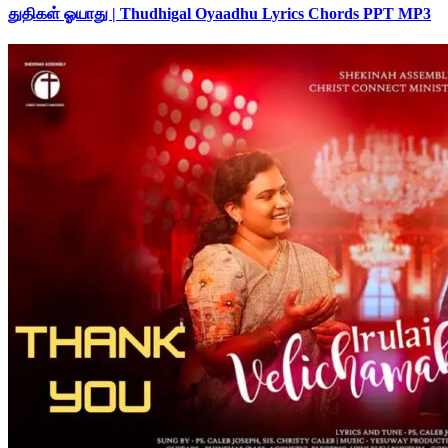
துதிகள் ஓயாது | Thudhigal Oyaadhu Lyrics Chords PPT MP3