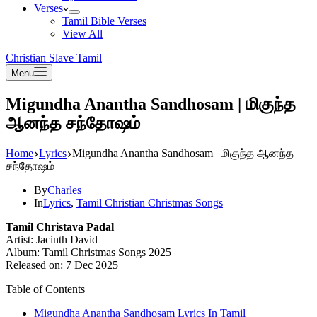
Verses
Tamil Bible Verses
View All
Christian Slave Tamil
Menu
Migundha Anantha Sandhosam | மிகுந்த
ஆனந்த சந்தோஷம்
Home
Lyrics
Migundha Anantha Sandhosam | மிகுந்த ஆனந்த
சந்தோஷம்
By
Charles
In
Lyrics
,
Tamil Christian Christmas Songs
Tamil Christava Padal
Artist: Jacinth David
Album: Tamil Christmas Songs 2025
Released on: 7 Dec 2025
Table of Contents
Migundha Anantha Sandhosam Lyrics In Tamil