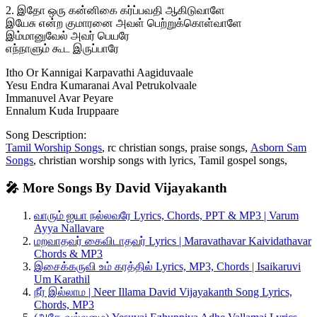
2. இதோ ஒரு கன்னிகை கர்ப்பவதி ஆகிடுவாளே
இயேசு என்ற குமாரனை அவள் பெற்றுக்கொள்வாளே
இம்மானுவேல் அவர் பெயரே
எந்நாளும் கூட இருப்பாரே
Itho Or Kannigai Karpavathi Aagiduvaale
Yesu Endra Kumaranai Aval Petrukolvaale
Immanuvel Avar Peyare
Ennalum Kuda Iruppaare
Song Description:
Tamil Worship Songs
, rc christian songs, praise songs,
Asborn Sam
Songs
, christian worship songs with lyrics, Tamil gospel songs,
🎤 More Songs By David Vijayakanth
வாரும் ஐயா நல்லவரே Lyrics, Chords, PPT & MP3 | Varum
Ayya Nallavare
மறவாதவர் கைவிடாதவர் Lyrics | Maravathavar Kaividathavar
Chords & MP3
இசைக்கருவி உம் கரத்தில் Lyrics, MP3, Chords | Isaikaruvi
Um Karathil
நீர் இல்லாம | Neer Illama David Vijayakanth Song Lyrics,
Chords, MP3