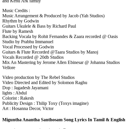
and Kenu Ark family
Music Credits :
Music Arrangement & Produced by Jacob (Yah Studios)
Rhythm by Godwin
Guitars Ukulele & Bass by Richard Paul
Flute by Ramesh
Backing Vocala by Rohit Fernandes & Zaara recorded @ Oasis
Studio by Prabhu Immanuel
Vocal Processed by Godwin
Guitars & Flute Recorded @Taara Studios by Manoj
Vocals Recorded @ 20db Studios
Mix An Mastering by Jerome Allen Ebinesar @ Johanna Studios
Vellore
Video production by The Rebel Studios
Video Directed and Edited by Solomon Raghu
Dop : Jagadesh Jayamani
lights : Abdul
Colorist : Rakesh
Publicity Design : Thilip Toxy (Toxys imagine)
Art : Hosanna Decor, Victor
Miguntha Anantha Santhosam Song Lyrics In Tamil & English