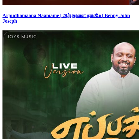
Arpudhamaana Naamame | அற்புதமான நாமமே | Benny John
Joseph