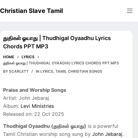
Skip
Christian Slave Tamil
to
content
துதிகள் ஓயாது | Thudhigal Oyaadhu Lyrics
Chords PPT MP3
HOME
LYRICS
துதிகள் ஓயாது | THUDHIGAL OYAADHU LYRICS CHORDS PPT MP3
BY
SCARLETT
IN
LYRICS
,
TAMIL CHRISTIAN SONGS
Praise and Worship Songs
Artist: John Jebaraj
Album:
Levi Ministries
Released on: 22 Oct 2025
Thudhigal Oyaadhu (துதிகள் ஓயாது)
is a powerful
Tamil Christian worship song sung by
John Jebaraj
.