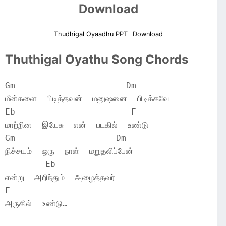
Download
Thudhigal Oyaadhu PPT
Download
Thuthigal Oyathu Song Chords
Gm		        Dm
மீன்களை  பிடித்தவன்  மனுஷனை  பிடிக்கவே
Eb		         F
மாற்றின  இயேசு  என்  படகில்  உண்டு
Gm		      Dm
நிச்சயம்  ஒரு  நாள்  மறுதலிப்பேன்
        Eb
என்று  அறிந்தும்  அழைத்தவர்
F
அருகில்  உண்டு…