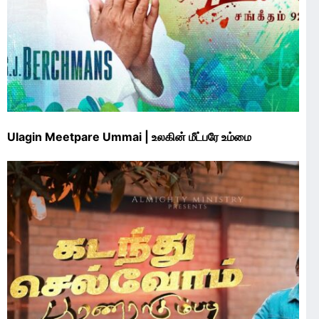
Ulagin Meetpare Ummai | உலகின் மீட்பரே உம்மை