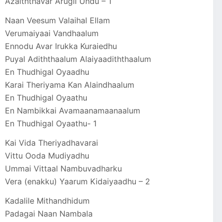
Azaiththavar Arugil Undu – 1
Naan Veesum Valaihal Ellam
Verumaiyaai Vandhaalum
Ennodu Avar Irukka Kuraiedhu
Puyal Adiththaalum Alaiyaadiththaalum
En Thudhigal Oyaadhu
Karai Theriyama Kan Alaindhaalum
En Thudhigal Oyaathu
En Nambikkai Avamaanamaanaalum
En Thudhigal Oyaathu- 1
Kai Vida Theriyadhavarai
Vittu Ooda Mudiyadhu
Ummai Vittaal Nambuvadharku
Vera (enakku) Yaarum Kidaiyaadhu – 2
Kadalile Mithandhidum
Padagai Naan Nambala