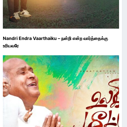
Nandri Endra Vaarthaiku – நன்றி என்ற வார்த்தைக்கு
உரியவரே