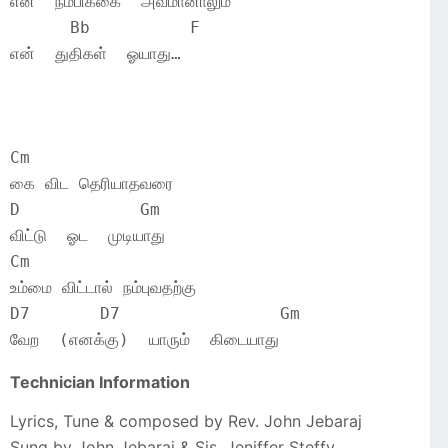
என்  நம்பிக்கை  அவமானாலும்
      Bb	  F
என்  துதிகள்  ஓயாது…
Cm
கை விட தெரியாதவரை
D	     Gm
விட்டு  ஓட  முடியாது
Cm
உம்மை விட்டால் நம்புவதற்கு
D7	 D7	       	   Gm
வேற  (எனக்கு)  யாரும்  கிடையாது
Technician Information
Lyrics, Tune & composed by Rev. John Jebaraj
Sung by John Jebaraj & Sis. Jeniffer Steffy