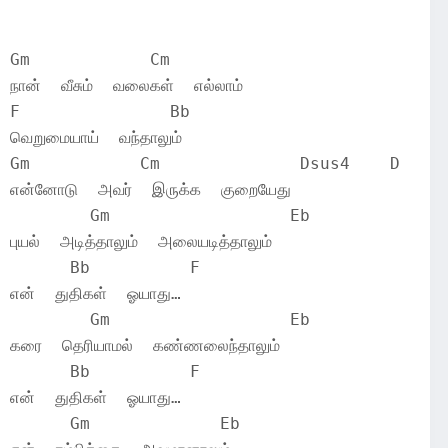
Gm	      Cm
நான்  வீசும்  வலைகள்  எல்லாம்
F		Bb
வெறுமையாய்  வந்தாலும்
Gm	     Cm		     Dsus4    D
என்னோடு  அவர்  இருக்க  குறையேது
	Gm		    Eb
புயல்  அடித்தாலும்  அலையடித்தாலும்
      Bb	  F
என்  துதிகள்  ஓயாது…
	Gm		    Eb
கரை  தெரியாமல்  கண்ணலைந்தாலும்
      Bb	  F
என்  துதிகள்  ஓயாது…
      Gm	     Eb