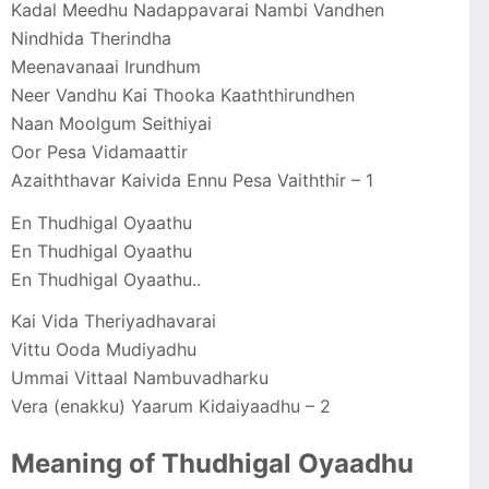
Kadal Meedhu Nadappavarai Nambi Vandhen
Nindhida Therindha
Meenavanaai Irundhum
Neer Vandhu Kai Thooka Kaaththirundhen
Naan Moolgum Seithiyai
Oor Pesa Vidamaattir
Azaiththavar Kaivida Ennu Pesa Vaiththir – 1
En Thudhigal Oyaathu
En Thudhigal Oyaathu
En Thudhigal Oyaathu..
Kai Vida Theriyadhavarai
Vittu Ooda Mudiyadhu
Ummai Vittaal Nambuvadharku
Vera (enakku) Yaarum Kidaiyaadhu – 2
Meaning of Thudhigal Oyaadhu