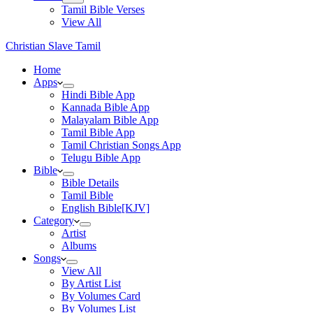
Tamil Bible Verses
View All
Christian Slave Tamil
Home
Apps
Hindi Bible App
Kannada Bible App
Malayalam Bible App
Tamil Bible App
Tamil Christian Songs App
Telugu Bible App
Bible
Bible Details
Tamil Bible
English Bible[KJV]
Category
Artist
Albums
Songs
View All
By Artist List
By Volumes Card
By Volumes List