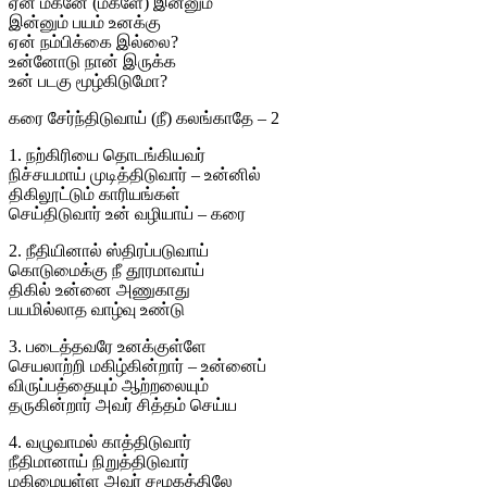
ஏன் மகனே (மகளே) இன்னும்
இன்னும் பயம் உனக்கு
ஏன் நம்பிக்கை இல்லை?
உன்னோடு நான் இருக்க
உன் படகு மூழ்கிடுமோ?
கரை சேர்ந்திடுவாய் (நீ) கலங்காதே – 2
1. நற்கிரியை தொடங்கியவர்
நிச்சயமாய் முடித்திடுவார் – உன்னில்
திகிலூட்டும் காரியங்கள்
செய்திடுவார் உன் வழியாய் – கரை
2. நீதியினால் ஸ்திரப்படுவாய்
கொடுமைக்கு நீ தூரமாவாய்
திகில் உன்னை அணுகாது
பயமில்லாத வாழ்வு உண்டு
3. படைத்தவரே உனக்குள்ளே
செயலாற்றி மகிழ்கின்றார் – உன்னைப்
விருப்பத்தையும் ஆற்றலையும்
தருகின்றார் அவர் சித்தம் செய்ய
4. வழுவாமல் காத்திடுவார்
நீதிமானாய் நிறுத்திடுவார்
மகிமையுள்ள அவர் சமூகத்திலே