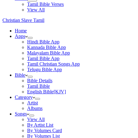
Tamil Bible Verses
View All
Christian Slave Tamil
Home
Apps
Hindi Bible App
Kannada Bible App
Malayalam Bible App
Tamil Bible App
Tamil Christian Songs App
Telugu Bible App
Bible
Bible Details
Tamil Bible
English Bible[KJV]
Category
Artist
Albums
Songs
View All
By Artist List
By Volumes Card
By Volumes List