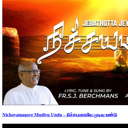
Nichayamagave Mudivu Undu – நிச்சயமாகவே முடிவு உண்டு