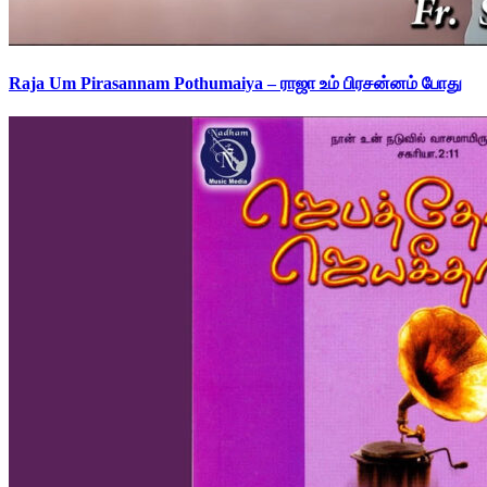
Raja Um Pirasannam Pothumaiya – ராஜா உம் பிரசன்னம் போது