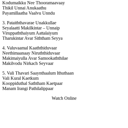
Kodumaikku Nee Thooramaavaay
Thikil Unnai Anukaathu
Payamillaatha Vaalvu Unndu
3. Pataiththavarae Unakkullae
Seyalaatti Makilkintar – Unnaip
Viruppaththaiyum Aattalaiyum
Tharukintar Avar Siththam Seyya
4. Valuvaamal Kaaththiduvaar
Neethimaanaay Niruththiduvaar
Makimaiyulla Avar Samookaththilae
Makilvodu Nirkach Seyvaar
5. Vali Thavari Saaynthaalum Ithuthaan
Vali Kural Kaetkum
Kooppiduthal Saththam Kaetpaar
Manam Irangi Pathilalippaar
Watch Online