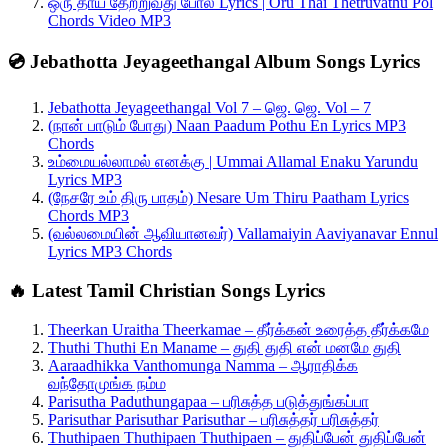
ஒரு தாய் தேற்றுவது போல் Lyrics | Oru Thai Thetruvathu Pol
Chords Video MP3
💿 Jebathotta Jeyageethangal Album Songs Lyrics
Jebathotta Jeyageethangal Vol 7 – ஜெ. ஜெ. Vol – 7
(நான் பாடும் போது) Naan Paadum Pothu En Lyrics MP3
Chords
உம்மையல்லாமல் எனக்கு | Ummai Allamal Enaku Yarundu
Lyrics MP3
(நேசரே உம் திரு பாதம்) Nesare Um Thiru Paatham Lyrics
Chords MP3
(வல்லமையின் ஆவியானவர்) Vallamaiyin Aaviyanavar Ennul
Lyrics MP3 Chords
🔥 Latest Tamil Christian Songs Lyrics
Theerkan Uraitha Theerkamae – தீர்க்கன் உரைத்த தீர்க்கமே
Thuthi Thuthi En Maname – துதி துதி என் மனமே துதி
Aaraadhikka Vanthomunga Namma – ஆராதிக்க
வந்தோமுங்க நம்ம
Parisutha Paduthungapaa – பரிசுத்த படுத்துங்கப்பா
Parisuthar Parisuthar Parisuthar – பரிசுத்தர் பரிசுத்தர்
Thuthipaen Thuthipaen Thuthipaen – துதிப்பேன் துதிப்பேன்