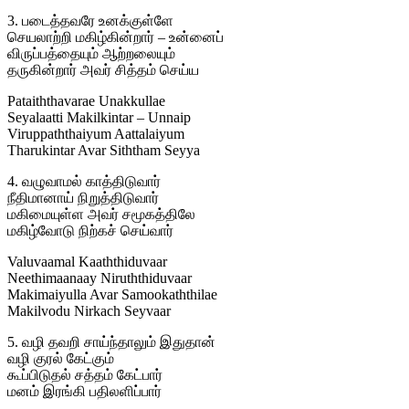
3. படைத்தவரே உனக்குள்ளே
செயலாற்றி மகிழ்கின்றார் – உன்னைப்
விருப்பத்தையும் ஆற்றலையும்
தருகின்றார் அவர் சித்தம் செய்ய
Pataiththavarae Unakkullae
Seyalaatti Makilkintar – Unnaip
Viruppaththaiyum Aattalaiyum
Tharukintar Avar Siththam Seyya
4. வழுவாமல் காத்திடுவார்
நீதிமானாய் நிறுத்திடுவார்
மகிமையுள்ள அவர் சமூகத்திலே
மகிழ்வோடு நிற்கச் செய்வார்
Valuvaamal Kaaththiduvaar
Neethimaanaay Niruththiduvaar
Makimaiyulla Avar Samookaththilae
Makilvodu Nirkach Seyvaar
5. வழி தவறி சாய்ந்தாலும் இதுதான்
வழி குரல் கேட்கும்
கூப்பிடுதல் சத்தம் கேட்பார்
மனம் இரங்கி பதிலளிப்பார்