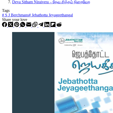
Deva Sitham Niraivera – தேவ சித்தம் நிறைவேற
Tags
#
S J Berchmans
#
Jebathotta Jeyageethangal
Share your love