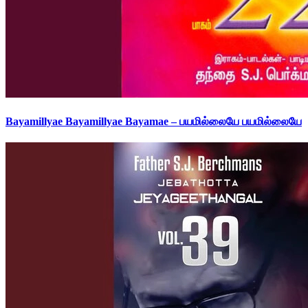
Bayamillyae Bayamillyae Bayamae – பயமில்லையே பயமில்லையே