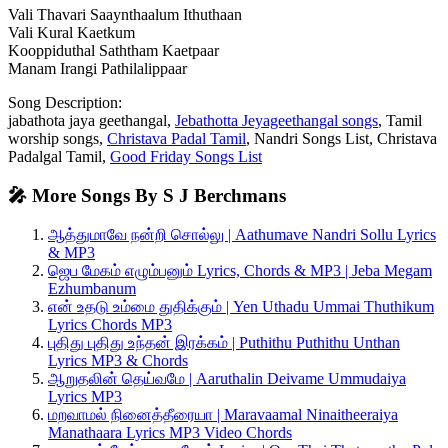
Vali Thavari Saaynthaalum Ithuthaan
Vali Kural Kaetkum
Kooppiduthal Saththam Kaetpaar
Manam Irangi Pathilalippaar
Song Description:
jabathota jaya geethangal,
Jebathotta Jeyageethangal songs
, Tamil
worship songs,
Christava Padal Tamil
, Nandri Songs List, Christava
Padalgal Tamil,
Good Friday Songs List
🎤 More Songs By S J Berchmans
ஆத்துமாவே நன்றி சொல்லு | Aathumave Nandri Sollu Lyrics
& MP3
ஜெப மேகம் எழும்பனும் Lyrics, Chords & MP3 | Jeba Megam
Ezhumbanum
என் உதடு உம்மை துதிக்கும் | Yen Uthadu Ummai Thuthikum
Lyrics Chords MP3
புதிது புதிது உந்தன் இரக்கம் | Puthithu Puthithu Unthan
Lyrics MP3 & Chords
ஆறுதலின் தெய்வமே | Aaruthalin Deivame Ummudaiya
Lyrics MP3
மறவாமல் நினைத்தீரையா | Maravaamal Ninaitheeraiya
Manathaara Lyrics MP3 Video Chords