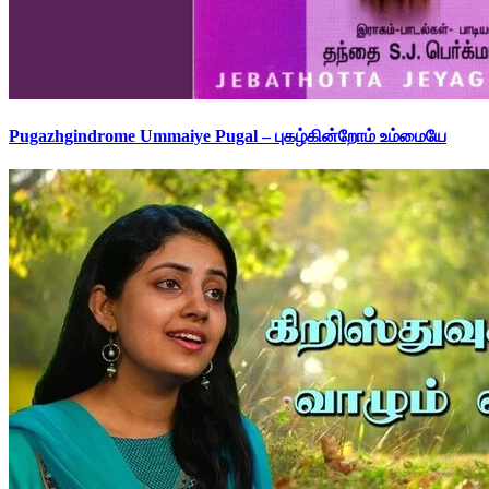
Pugazhgindrome Ummaiye Pugal – புகழ்கின்றோம் உம்மையே