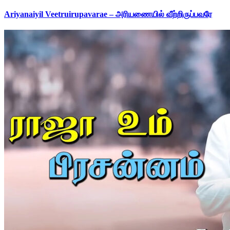
Ariyanaiyil Veetruirupavarae – அரியணையில் வீற்றிருப்பவரே