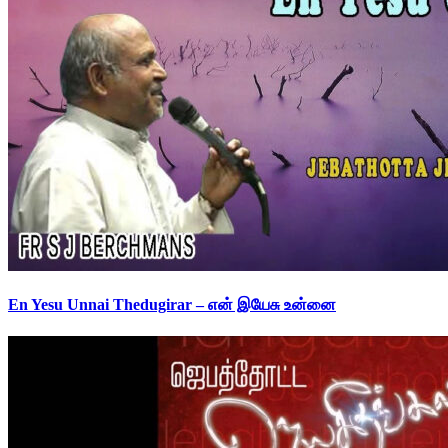
En Yesu Unnai Thedugirar – என் இயேசு உன்னை