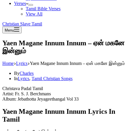
Verses
Tamil Bible Verses
View All
Christian Slave Tamil
Menu
Yaen Magane Innum Innum – ஏன் மகனே
இன்னும்
Home
Lyrics
Yaen Magane Innum Innum – ஏன் மகனே இன்னும்
By
Charles
In
Lyrics
,
Tamil Christian Songs
Christava Padal Tamil
Artist: Fr. S. J. Berchmans
Album: Jebathotta Jeyageethangal Vol 33
Yaen Magane Innum Innum Lyrics In
Tamil