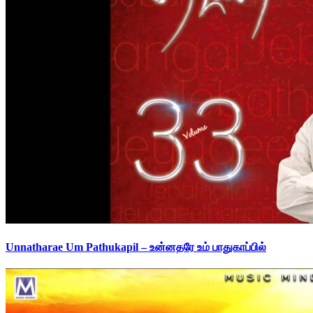
Unnatharae Um Pathukapil – உன்னதரே உம் பாதுகாப்பில்