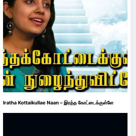
Iratha Kottaikullae Naan – இரத்த கோட்டைக்குள்ளே