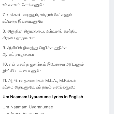
உம் வசனம் சொல்லணுமே
7. உமக்காய் வாழணும், உம்குரல் கேட்கணும்
உம்மோடு இணையணுமே
8. அனுதின சிலுவையை, ஆர்வமாய் சுமந்திட
கிருபை தாருமையா
9. ஆவியில் நிறைந்து ஜெபிக்க துதிக்க
ஆர்வம் தாருமையா
10. என் சொந்த ஜனங்கள் இயேசுவை அறியணும்
இரட்சிப்பு அடையணுமே
11. அரசியல் தலைவர்கள் M.L.A., M.P.க்கள்
உம்மை அறியணுமே, உம் நாமம் சொல்லணுமே
Um Naamam Uyaranume Lyrics In English
Um Naamam Uyaranumae
Um Arasu Varanumae