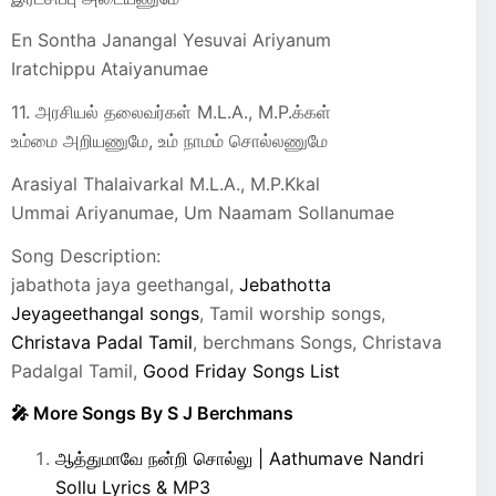
En Sontha Janangal Yesuvai Ariyanum
Iratchippu Ataiyanumae
11. அரசியல் தலைவர்கள் M.L.A., M.P.க்கள்
உம்மை அறியணுமே, உம் நாமம் சொல்லணுமே
Arasiyal Thalaivarkal M.L.A., M.P.Kkal
Ummai Ariyanumae, Um Naamam Sollanumae
Song Description:
jabathota jaya geethangal,
Jebathotta
Jeyageethangal songs
, Tamil worship songs,
Christava Padal Tamil
, berchmans Songs, Christava
Padalgal Tamil,
Good Friday Songs List
🎤 More Songs By S J Berchmans
ஆத்துமாவே நன்றி சொல்லு | Aathumave Nandri
Sollu Lyrics & MP3