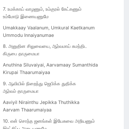
7. உமக்காய் வாழணும், உம்குரல் கேட்கணும்
உம்மோடு இணையணுமே
Umakkaay Vaalanum, Umkural Kaetkanum
Ummodu Innaiyanumae
8. அனுதின சிலுவையை, ஆர்வமாய் சுமந்திட
கிருபை தாருமையா
Anuthina Siluvaiyai, Aarvamaay Sumanthida
Kirupai Thaarumaiyaa
9. ஆவியில் நிறைந்து ஜெபிக்க துதிக்க
ஆர்வம் தாருமையா
Aaviyil Nirainthu Jepikka Thuthikka
Aarvam Thaarumaiyaa
10. என் சொந்த ஜனங்கள் இயேசுவை அறியணும்
இரட்சிப்பு அடையணுமே