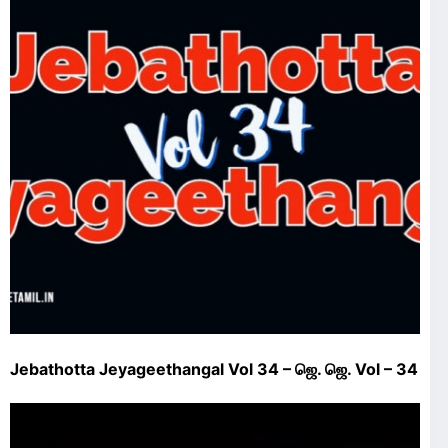
Jebathotta Jeyageethangal Vol 34 – ஜெ. ஜெ. Vol – 34