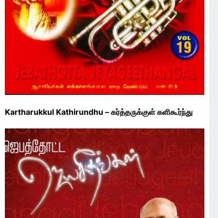
Kartharukkul Kathirundhu – கர்த்தருக்குள் களிகூர்ந்து