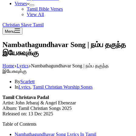
Verses
Tamil Bible Verses
View All
Christian Slave Tamil
Menu
Nambathagundhavar Song | நம்ப தகுந்த
இயேசுவுக்கு
Home
Lyrics
Nambathagundhavar Song | நம்ப தகுந்த
இயேசுவுக்கு
By
Scarlett
In
Lyrics
,
Tamil Christian Worship Songs
Tamil Christava Padal
Artist: John Jebaraj & Angel Ebenezar
Album: Tamil Christian Songs 2025
Released on: 13 Dec 2025
Table of Contents
Nambathagundhavar Song Lyrics In Tamil