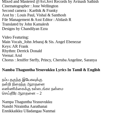
Mixed and Mastered @Avi.Jovi Records by Avinash Sathish
Cinematographer : Jone Wellington
Second camera : Karthik & Franky
Asst by : Louis Paul, Vishal & Santhosh
File Management & Asst Editor : Abilash R
Translated by John Kamalesh
Designs by Chandilyan Ezra
Video Featuring:
Main Vocals_John Jebaraj & Sis. Angel Ebenezar
Keys: AR Frank
Rhythm: Derrick Donald
Veenai: Arul
Chorus : Jeniffer Steffy, Princy, Cheruba Angeline, Saranya
Namba Thaguntha Yesuvukku Lyrics In Tamil & English
நம்ப தகுந்த இயேசுவுக்கு
நன்றி நிறைந்த ஆராதனை
எண்ணிக்கைக்கு உள்ளடங்கா நன்மை
செய்தீரே ஆராதனை – 2
Nampa Thaguntha Yeasuvukku
Nandri Niraintha Aarathanai
Ennikkaikku Ulladangaa Nanmai