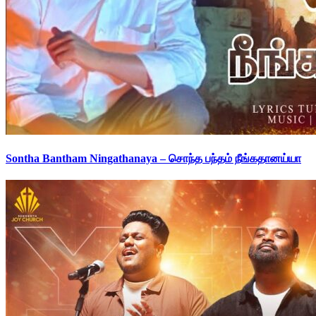
Sontha Bantham Ningathanaya – சொந்த பந்தம் நீங்கதானய்யா