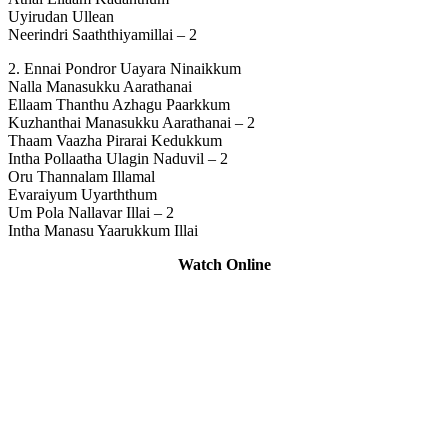
Uyirudan Ullean
Neerindri Saaththiyamillai – 2
2. Ennai Pondror Uayara Ninaikkum
Nalla Manasukku Aarathanai
Ellaam Thanthu Azhagu Paarkkum
Kuzhanthai Manasukku Aarathanai – 2
Thaam Vaazha Pirarai Kedukkum
Intha Pollaatha Ulagin Naduvil – 2
Oru Thannalam Illamal
Evaraiyum Uyarththum
Um Pola Nallavar Illai – 2
Intha Manasu Yaarukkum Illai
Watch Online