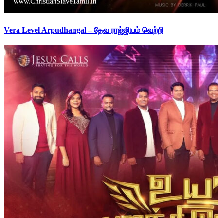
Vera Level Arpudhangal – தேவ ராஜ்ஜியம் வெற்றி