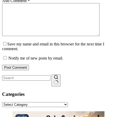
Add Comment
*
Save my name and email in this browser for the next time I
comment.
Notify me of new posts by email.
Post Comment
No
results
Categories
Categories