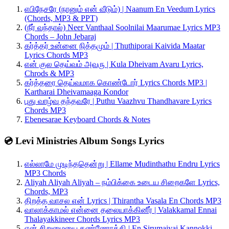
எபிநேசரே (நானும் என் வீடும்) | Naanum En Veedum Lyrics
(Chords, MP3 & PPT)
(நீர் வந்தால்) Neer Vanthaal Soolnilai Maarumae Lyrics MP3
Chords – John Jebaraj
கர்த்தர் உன்னை நித்தமும் | Thuthiporai Kaivida Maatar
Lyrics Chords MP3
என் குல தெய்வம் அவரு | Kula Dheivam Avaru Lyrics,
Chrods & MP3
கர்த்தரை தெய்வமாக கொண்டோர் Lyrics Chords MP3 |
Kartharai Dheivamaaga Kondor
புது வாழ்வு தந்தவரே | Puthu Vaazhvu Thandhavare Lyrics
Chords MP3
Ebenesarae Keyboard Chords & Notes
💿 Levi Ministries Album Songs Lyrics
எல்லாமே முடிந்ததென்று | Ellame Mudinthathu Endru Lyrics
MP3 Chords
Aliyah Aliyah Aliyah – நம்பிக்கை உடைய சிறைகளே Lyrics,
Chords, MP3
திறத்த வாசல என் Lyrics | Thirantha Vasala En Chords MP3
வாலாக்காமல் என்னை தலையாக்கினீர் | Valakkamal Ennai
Thalayakkineer Chords Lyrics MP3
என் சிறுமையை கண்ணோக்கி | En Sirumaiyai Kannokki