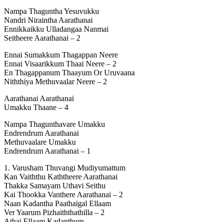
Nampa Thaguntha Yesuvukku
Nandri Niraintha Aarathanai
Ennikkaikku Ulladangaa Nanmai
Seitheere Aarathanai – 2
Ennai Sumakkum Thagappan Neere
Ennai Visaarikkum Thaai Neere – 2
En Thagappanum Thaayum Or Uruvaana
Niththiya Methuvaalar Neere – 2
Aarathanai Aarathanai
Umakku Thaane – 4
Nampa Thagunthavare Umakku
Endrendrum Aarathanai
Methuvaalare Umakku
Endrendrum Aarathanai – 1
1. Varusham Thuvangi Mudiyumattum
Kan Vaiththu Kaththeere Aarathanai
Thakka Samayam Uthavi Seithu
Kai Thookka Vanthere Aarathanai – 2
Naan Kadantha Paathaigal Ellaam
Ver Yaarum Pizhaiththathilla – 2
Athai Ellaam Kadanthum