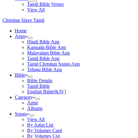
Tamil Bible Verses
View All
Christian Slave Tamil
Home
Apps
Hindi Bible App
Kannada Bible App
Malayalam Bible App
Tamil Bible App
Tamil Christian Songs App
Telugu Bible App
Bible
Bible Details
Tamil Bible
English Bible[KJV]
Category
Artist
Albums
Songs
View All
By Artist List
By Volumes Card
By Volumes List