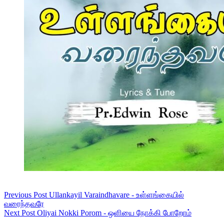
Previous
Post
Ullankayil Varaindhavare - உள்ளங்கையில்
வரைந்தவரே
Next
Post
Oliyai Nokki Porom - ஒளியை நோக்கி போறோம்