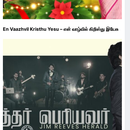
En Vaazhvil Kristhu Yesu – என் வாழ்வில் கிறிஸ்து இயேசு