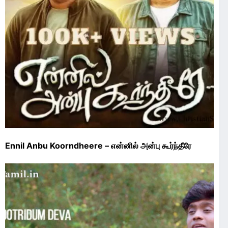
Ennil Anbu Koorndheere – என்னில் அன்பு கூர்ந்தீரே