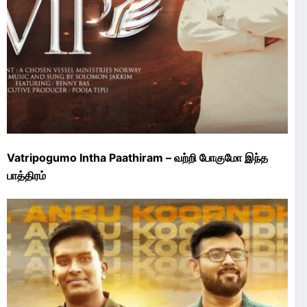
Vatripogumo Intha Paathiram – வற்றி போகுமோ இந்த
பாத்திரம்