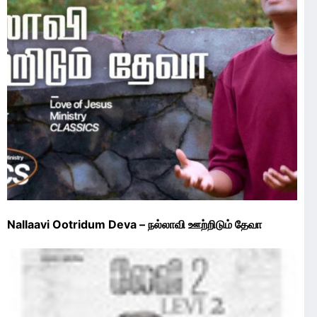
Nallaavi Ootridum Deva – நல்லாவி ஊற்றிடும் தேவா