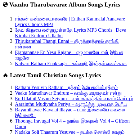
💿 Vaazhu Tharubavarae Album Songs Lyrics
எந்தன் கன்மலையானவரே | Enthan Kanmalai Aanavare
Lyrics Chords MP3
தேவ கிருபை என்றுமுள்ளதே Lyrics MP3 Chords | Deva
Kirubai Endrum Ullathu
Thirukarathal Thangi Ennai – திருக்கரத்தால் தாங்கி
என்னை
Ejamananae En Yesu Rajane – எஜமானனே என் இயேசு
ராஜனே
Kalvari Ratham Enakkaga – கல்வாரி இரத்தம் எனக்காக
🔥 Latest Tamil Christian Songs Lyrics
Ratham Yesuvin Ratham – ரத்தம் இயேசுவின் ரத்தம்
Vaaku Maradhavar Endrum – வாக்கு மாறாதவர் என்று
En Ullathil Vasam Seiyum – என் உள்ளத்தில் வாசம் செய்யும்
Aarainthu Mudiyatha Periya – ஆராய்ந்து முடியாத பெரிய
Bayamillayae Kavalai Illayae – பயம் இல்லையே கவலை
இல்லையே
Thoonga Iravugal Vol 4 – தூங்க இரவுகள் Vol 4 – Giftson
Durai
Nadaka Soli Thaarum Yesuvae – நடக்க சொல்லி தாரும்