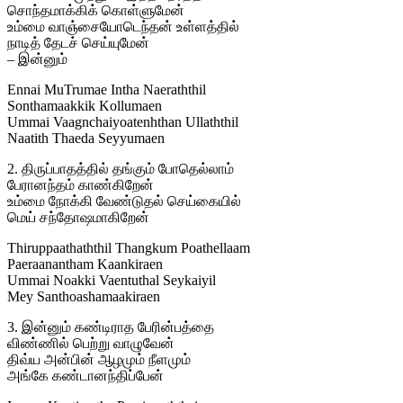
சொந்தமாக்கிக் கொள்ளுமேன்
உம்மை வாஞ்சையோடெந்தன் உள்ளத்தில்
நாடித் தேடச் செய்யுமேன்
– இன்னும்
Ennai MuTrumae Intha Naeraththil
Sonthamaakkik Kollumaen
Ummai Vaagnchaiyoatenhthan Ullaththil
Naatith Thaeda Seyyumaen
2. திருப்பாதத்தில் தங்கும் போதெல்லாம்
பேரானந்தம் காண்கிறேன்
உம்மை நோக்கி வேண்டுதல் செய்கையில்
மெய் சந்தோஷமாகிறேன்
Thiruppaathaththil Thangkum Poathellaam
Paeraanantham Kaankiraen
Ummai Noakki Vaentuthal Seykaiyil
Mey Santhoashamaakiraen
3. இன்னும் கண்டிராத பேரின்பத்தை
விண்ணில் பெற்று வாழுவேன்
திவ்ய அன்பின் ஆழமும் நீளமும்
அங்கே கண்டானந்திப்பேன்