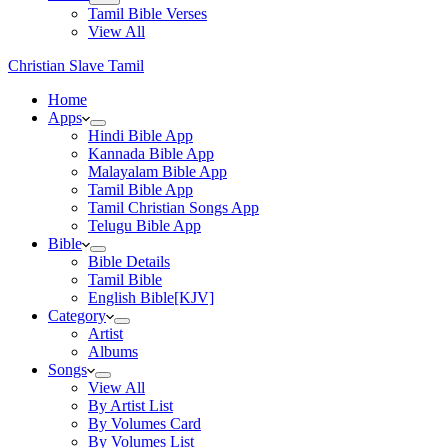
Tamil Bible Verses
View All
Christian Slave Tamil
Home
Apps
Hindi Bible App
Kannada Bible App
Malayalam Bible App
Tamil Bible App
Tamil Christian Songs App
Telugu Bible App
Bible
Bible Details
Tamil Bible
English Bible[KJV]
Category
Artist
Albums
Songs
View All
By Artist List
By Volumes Card
By Volumes List