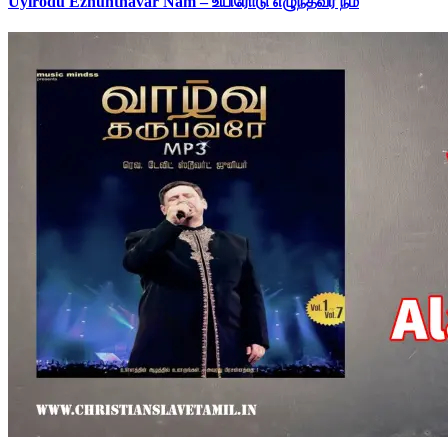
Uyirodu Ezhunthavar Nam – உயிரோடு எழுந்தவர் நம்