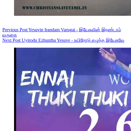
Previous
Post
Yesuvin Irandam Varugai - இயேசுவின் இரண்டாம்
வருகை
Next
Post
Uyirodu Ezhuntha Yesuve - உயிரோடு எழுந்த இயேசுவே