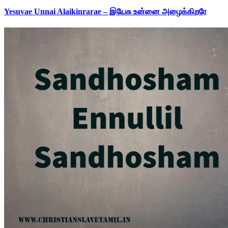
Yesuvae Unnai Alaikinrarae – இயேசு உன்னை அழைக்கிறரே