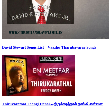
David Stewart Songs List – Vaazhu Tharubavarae Songs
Thirukarathal Thangi Ennai – திருக்கரத்தால் தாங்கி என்னை