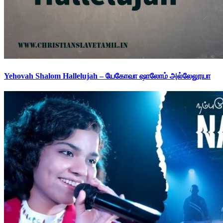
Yehovah Shalom Hallelujah – யேகோவா ஷாலோம் அல்லேலூயா