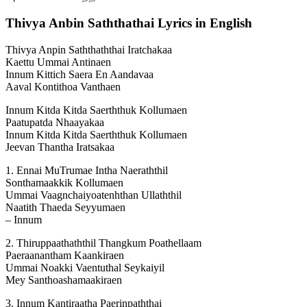
Thivya Anbin Saththathai Lyrics in English
Thivya Anpin Saththaththai Iratchakaa
Kaettu Ummai Antinaen
Innum Kittich Saera En Aandavaa
Aaval Kontithoa Vanthaen
Innum Kitda Kitda Saerththuk Kollumaen
Paatupatda Nhaayakaa
Innum Kitda Kitda Saerththuk Kollumaen
Jeevan Thantha Iratsakaa
1. Ennai MuTrumae Intha Naeraththil
Sonthamaakkik Kollumaen
Ummai Vaagnchaiyoatenhthan Ullaththil
Naatith Thaeda Seyyumaen
– Innum
2. Thiruppaathaththil Thangkum Poathellaam
Paeraanantham Kaankiraen
Ummai Noakki Vaentuthal Seykaiyil
Mey Santhoashamaakiraen
3. Innum Kantiraatha Paerinpaththai