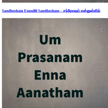
Sandhosham Ennullil Sandhosham – சந்தோஷம் என்னுள்ளில்