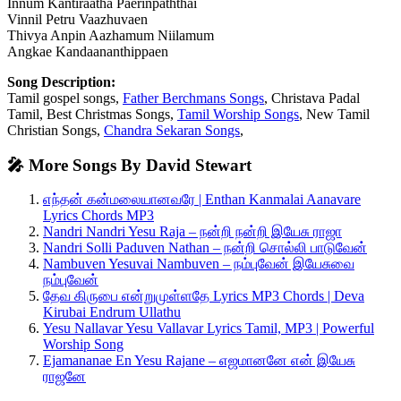
Innum Kantiraatha Paerinpaththai
Vinnil Petru Vaazhuvaen
Thivya Anpin Aazhamum Niilamum
Angkae Kandaananthippaen
Song Description:
Tamil gospel songs,
Father Berchmans Songs
, Christava Padal
Tamil, Best Christmas Songs,
Tamil Worship Songs
, New Tamil
Christian Songs,
Chandra Sekaran Songs
,
🎤 More Songs By David Stewart
எந்தன் கன்மலையானவரே | Enthan Kanmalai Aanavare
Lyrics Chords MP3
Nandri Nandri Yesu Raja – நன்றி நன்றி இயேசு ராஜா
Nandri Solli Paduven Nathan – நன்றி சொல்லி பாடுவேன்
Nambuven Yesuvai Nambuven – நம்புவேன் இயேசுவை
நம்புவேன்
தேவ கிருபை என்றுமுள்ளதே Lyrics MP3 Chords | Deva
Kirubai Endrum Ullathu
Yesu Nallavar Yesu Vallavar Lyrics Tamil, MP3 | Powerful
Worship Song
Ejamananae En Yesu Rajane – எஜமானனே என் இயேசு
ராஜனே