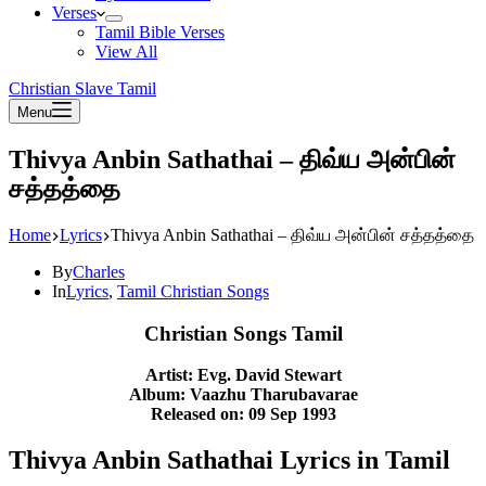
Verses
Tamil Bible Verses
View All
Christian Slave Tamil
Menu
Thivya Anbin Sathathai – திவ்ய அன்பின்
சத்தத்தை
Home
Lyrics
Thivya Anbin Sathathai – திவ்ய அன்பின் சத்தத்தை
By
Charles
In
Lyrics
,
Tamil Christian Songs
Christian Songs Tamil
Artist: Evg. David Stewart
Album: Vaazhu Tharubavarae
Released on: 09 Sep 1993
Thivya Anbin Sathathai Lyrics in Tamil