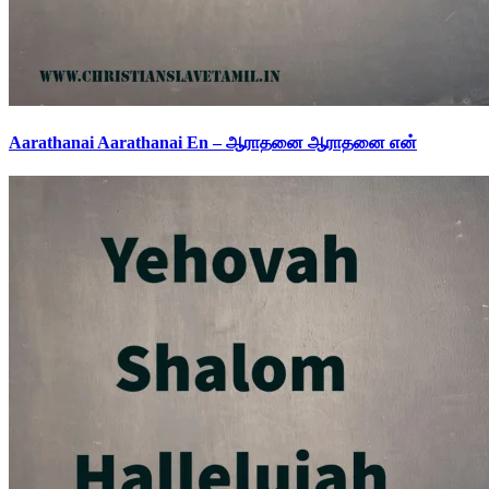
Aarathanai Aarathanai En – ஆராதனை ஆராதனை என்