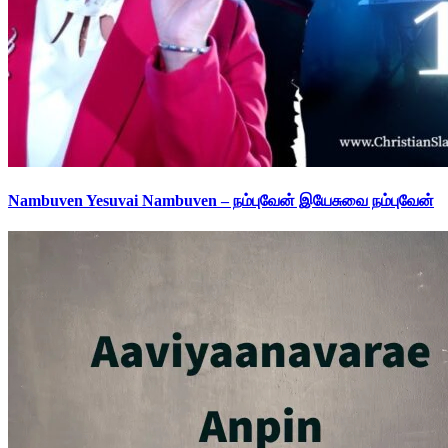
Nambuven Yesuvai Nambuven – நம்புவேன் இயேசுவை நம்புவேன்