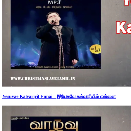
Yesuvae Kalvariyil Ennai – இயேசுவே கல்வாரியில் என்னை