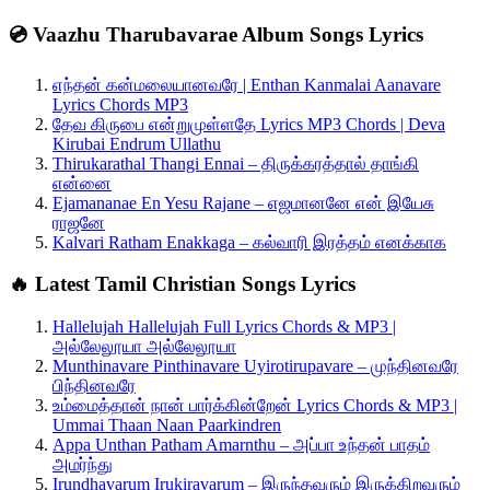
💿 Vaazhu Tharubavarae Album Songs Lyrics
எந்தன் கன்மலையானவரே | Enthan Kanmalai Aanavare
Lyrics Chords MP3
தேவ கிருபை என்றுமுள்ளதே Lyrics MP3 Chords | Deva
Kirubai Endrum Ullathu
Thirukarathal Thangi Ennai – திருக்கரத்தால் தாங்கி
என்னை
Ejamananae En Yesu Rajane – எஜமானனே என் இயேசு
ராஜனே
Kalvari Ratham Enakkaga – கல்வாரி இரத்தம் எனக்காக
🔥 Latest Tamil Christian Songs Lyrics
Hallelujah Hallelujah Full Lyrics Chords & MP3 |
அல்லேலூயா அல்லேலூயா
Munthinavare Pinthinavare Uyirotirupavare – முந்தினவரே
பிந்தினவரே
உம்மைத்தான் நான் பார்க்கின்றேன் Lyrics Chords & MP3 |
Ummai Thaan Naan Paarkindren
Appa Unthan Patham Amarnthu – அப்பா உந்தன் பாதம்
அமர்ந்து
Irundhavarum Irukiravarum – இருந்தவரும் இருக்கிறவரும்