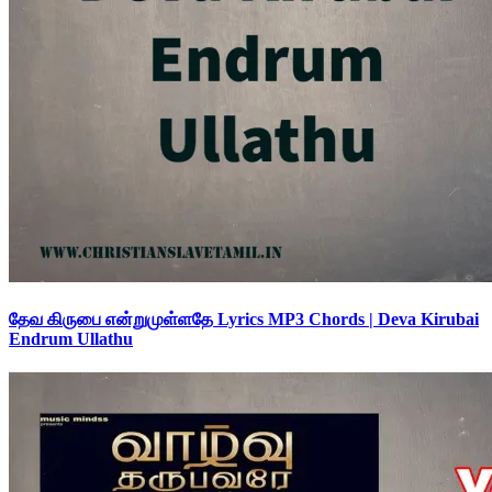
தேவ கிருபை என்றுமுள்ளதே Lyrics MP3 Chords | Deva Kirubai
Endrum Ullathu