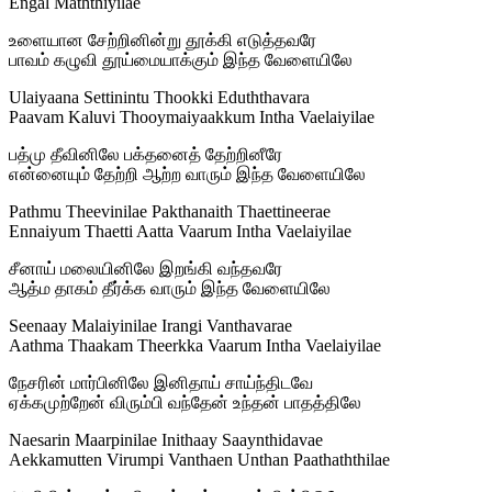
Engal Maththiyilae
உளையான சேற்றினின்று தூக்கி எடுத்தவரே
பாவம் கழுவி தூய்மையாக்கும் இந்த வேளையிலே
Ulaiyaana Settinintu Thookki Eduththavara
Paavam Kaluvi Thooymaiyaakkum Intha Vaelaiyilae
பத்மு தீவினிலே பக்தனைத் தேற்றினீரே
என்னையும் தேற்றி ஆற்ற வாரும் இந்த வேளையிலே
Pathmu Theevinilae Pakthanaith Thaettineerae
Ennaiyum Thaetti Aatta Vaarum Intha Vaelaiyilae
சீனாய் மலையினிலே இறங்கி வந்தவரே
ஆத்ம தாகம் தீர்க்க வாரும் இந்த வேளையிலே
Seenaay Malaiyinilae Irangi Vanthavarae
Aathma Thaakam Theerkka Vaarum Intha Vaelaiyilae
நேசரின் மார்பினிலே இனிதாய் சாய்ந்திடவே
ஏக்கமுற்றேன் விரும்பி வந்தேன் உந்தன் பாதத்திலே
Naesarin Maarpinilae Inithaay Saaynthidavae
Aekkamutten Virumpi Vanthaen Unthan Paathaththilae