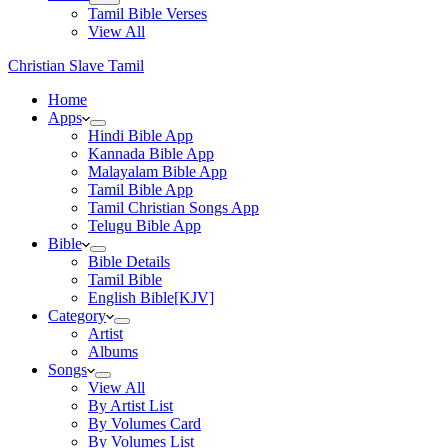
Tamil Bible Verses
View All
Christian Slave Tamil
Home
Apps
Hindi Bible App
Kannada Bible App
Malayalam Bible App
Tamil Bible App
Tamil Christian Songs App
Telugu Bible App
Bible
Bible Details
Tamil Bible
English Bible[KJV]
Category
Artist
Albums
Songs
View All
By Artist List
By Volumes Card
By Volumes List