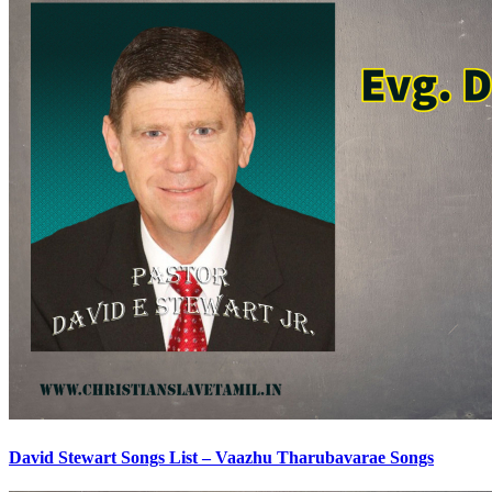
David Stewart Songs List – Vaazhu Tharubavarae Songs