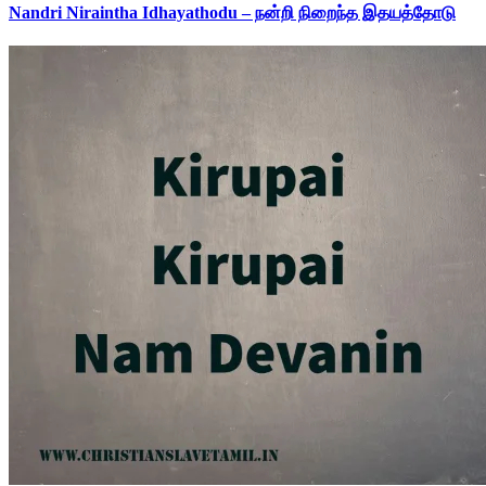
Nandri Niraintha Idhayathodu – நன்றி நிறைந்த இதயத்தோடு