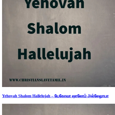
Yehovah Shalom Hallelujah – யேகோவா ஷாலோம் அல்லேலூயா