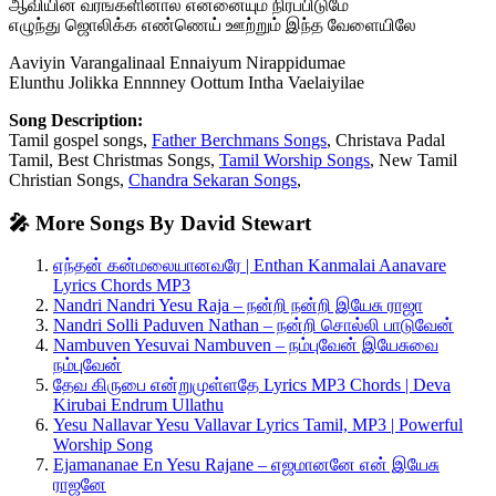
ஆவியின் வரங்களினால் என்னையும் நிரப்பிடுமே
எழுந்து ஜொலிக்க எண்ணெய் ஊற்றும் இந்த வேளையிலே
Aaviyin Varangalinaal Ennaiyum Nirappidumae
Elunthu Jolikka Ennnney Oottum Intha Vaelaiyilae
Song Description:
Tamil gospel songs,
Father Berchmans Songs
, Christava Padal
Tamil, Best Christmas Songs,
Tamil Worship Songs
, New Tamil
Christian Songs,
Chandra Sekaran Songs
,
🎤 More Songs By David Stewart
எந்தன் கன்மலையானவரே | Enthan Kanmalai Aanavare
Lyrics Chords MP3
Nandri Nandri Yesu Raja – நன்றி நன்றி இயேசு ராஜா
Nandri Solli Paduven Nathan – நன்றி சொல்லி பாடுவேன்
Nambuven Yesuvai Nambuven – நம்புவேன் இயேசுவை
நம்புவேன்
தேவ கிருபை என்றுமுள்ளதே Lyrics MP3 Chords | Deva
Kirubai Endrum Ullathu
Yesu Nallavar Yesu Vallavar Lyrics Tamil, MP3 | Powerful
Worship Song
Ejamananae En Yesu Rajane – எஜமானனே என் இயேசு
ராஜனே