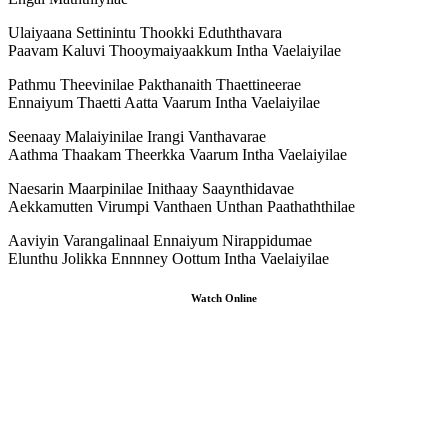
Ulaiyaana Settinintu Thookki Eduththavara
Paavam Kaluvi Thooymaiyaakkum Intha Vaelaiyilae
Pathmu Theevinilae Pakthanaith Thaettineerae
Ennaiyum Thaetti Aatta Vaarum Intha Vaelaiyilae
Seenaay Malaiyinilae Irangi Vanthavarae
Aathma Thaakam Theerkka Vaarum Intha Vaelaiyilae
Naesarin Maarpinilae Inithaay Saaynthidavae
Aekkamutten Virumpi Vanthaen Unthan Paathaththilae
Aaviyin Varangalinaal Ennaiyum Nirappidumae
Elunthu Jolikka Ennnney Oottum Intha Vaelaiyilae
Watch Online