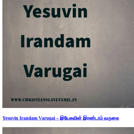
Yesuvin Irandam Varugai – இயேசுவின் இரண்டாம் வருகை