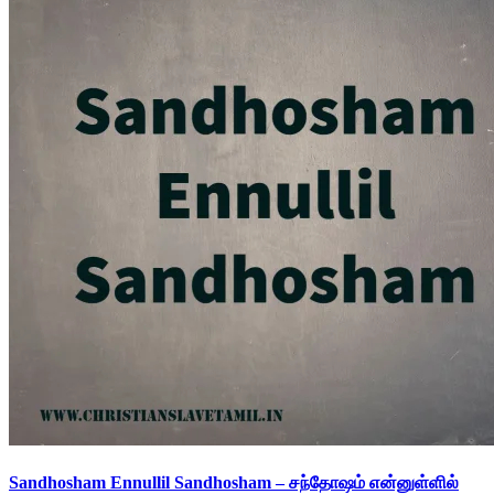
Sandhosham Ennullil Sandhosham – சந்தோஷம் என்னுள்ளில்