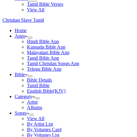
Tamil Bible Verses
View All
Christian Slave Tamil
Home
Apps
Hindi Bible App
Kannada Bible App
Malayalam Bible App
Tamil Bible App
Tamil Christian Songs App
Telugu Bible App
Bible
Bible Details
Tamil Bible
English Bible[KJV]
Category
Artist
Albums
Songs
View All
By Artist List
By Volumes Card
By Volumes List