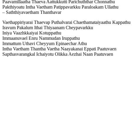
Paavamillaatha Thaeva Aattukkutti Parichuththar Chonnathu
Pakthiyoatu Intha Vaetham Patippavarkku Paraloakam Ullathu
– Saththiyavaetham Thanthavar
Vaethappiriyarai Thaevap Puthalvarai Chaethamataiyaathu Kappathu
Iravum Pakalum Ithai Thiyaanam Cheypavarkku
Iniya Vaazhkkaiyai Kotuppathu
Immaanuvael Enru Nammudan Iruppathu
Immattum Uthavi Cheyyum Epinaechar Athu
Intha Vaetham Thantha Vaetha Naayakanai Eppati Paatuvaen
Sapthasvarangkal Ichaiyotu Olikka Aezhai Naan Paatuvaen