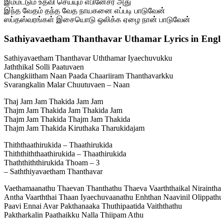
இம்மட்டும் உதவி செய்யும் எபினேசர் அது
இந்த வேதம் தந்த வேத நாயகனை எப்படி பாடுவேன்
ஸப்தஸ்வரங்கள் இசையொடு ஒலிக்க ஏழை நான் பாடுவேன்
Sathiyavaetham Thanthavar Uthamar Lyrics in Engl
Sathiyavaetham Thanthavar Uththamar Iyaechuvukku
Jaththikal Solli Paatuvaen
Changkiitham Naan Paada Chaariiram Thanthavarkku
Svarangkalin Malar Chuutuvaen – Naan
Thaj Jam Jam Thakida Jam Jam
Thajm Jam Thakida Jam Thakida Jam
Thajm Jam Thakida Thajm Jam Thakida
Thajm Jam Thakida Kiruthaka Tharukidajam
Thiththaathirukida – Thaathirukida
Thiththiththaathirukida – Thaathirukida
Thaththiththirukida Thoam – 3
– Saththiyavaetham Thanthavar
Vaethamaanathu Thaevan Thanthathu Thaeva Vaarththaikal Niraintha
Antha Vaarththai Thaan Iyaechuvaanathu Enhthan Naavinil Olippath
Paavi Ennai Avar Pakthanaaka Thuthipaatida Vaiththathu
Paktharkalin Paathaikku Nalla Thiipam Athu