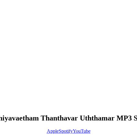
hiyavaetham Thanthavar Uththamar MP3 
Apple
Spotify
YouTube