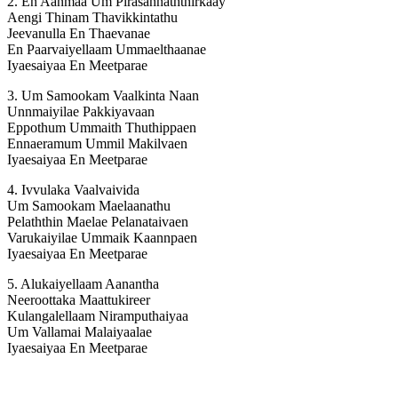
2. En Aanmaa Um Pirasannaththirkaay
Aengi Thinam Thavikkintathu
Jeevanulla En Thaevanae
En Paarvaiyellaam Ummaelthaanae
Iyaesaiyaa En Meetparae
3. Um Samookam Vaalkinta Naan
Unnmaiyilae Pakkiyavaan
Eppothum Ummaith Thuthippaen
Ennaeramum Ummil Makilvaen
Iyaesaiyaa En Meetparae
4. Ivvulaka Vaalvaivida
Um Samookam Maelaanathu
Pelaththin Maelae Pelanataivaen
Varukaiyilae Ummaik Kaannpaen
Iyaesaiyaa En Meetparae
5. Alukaiyellaam Aanantha
Neeroottaka Maattukireer
Kulangalellaam Niramputhaiyaa
Um Vallamai Malaiyaalae
Iyaesaiyaa En Meetparae