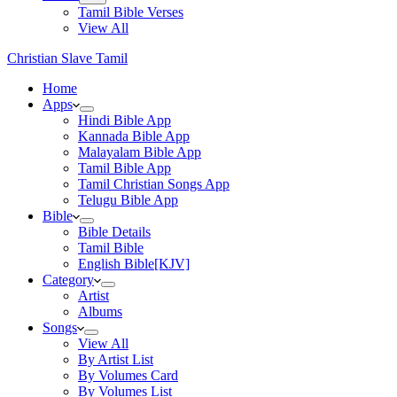
Tamil Bible Verses
View All
Christian Slave Tamil
Home
Apps
Hindi Bible App
Kannada Bible App
Malayalam Bible App
Tamil Bible App
Tamil Christian Songs App
Telugu Bible App
Bible
Bible Details
Tamil Bible
English Bible[KJV]
Category
Artist
Albums
Songs
View All
By Artist List
By Volumes Card
By Volumes List