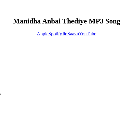
Manidha Anbai Thediye MP3 Song
Apple
Spotify
JioSaavn
YouTube
)