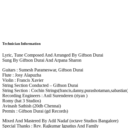
Technician Information
Lyric, Tune Composed And Arranged By Giftson Durai
Sung By Giftson Durai And Arpana Sharon
Guitars : Sumesh Parameswar, Giftson Durai
Flute : Josy Alapuzha
Violin : Francis Xavier
String Section Conducted – Giftson Durai
String Section : Cochin Strings(francis,danny,purashotaman,sabastian
Recording Engineers : Anil Surenderen (riyan )
Romy (hat 3 Studios)
Avinash Sathish (20db Chennai)
Premix : Giftson Durai (gd Records)
Mixed And Mastered By Adil Nadaf (octave Studios Bangalore)
Special Thanks : Rev. Rajkumar Ignatius And Family