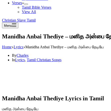
Verses
Tamil Bible Verses
View All
Christian Slave Tamil
Menu
Manidha Anbai Thediye – மனித அன்பை த
Home
Lyrics
Manidha Anbai Thediye – மனித அன்பை தேடியே
By
Charles
In
Lyrics
,
Tamil Christian Songs
Manidha Anbai Thediye Lyrics in Tamil
மனித அன்பை தேடியே