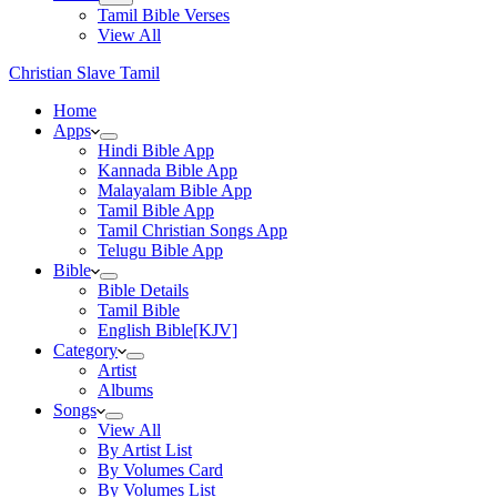
Tamil Bible Verses
View All
Christian Slave Tamil
Home
Apps
Hindi Bible App
Kannada Bible App
Malayalam Bible App
Tamil Bible App
Tamil Christian Songs App
Telugu Bible App
Bible
Bible Details
Tamil Bible
English Bible[KJV]
Category
Artist
Albums
Songs
View All
By Artist List
By Volumes Card
By Volumes List