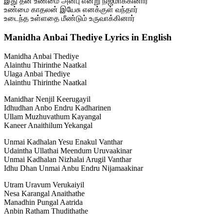
இது தன் உண்மை அன்பு என்று நிஜமாக்கினார்
உண்மை காதலன் இயேசு எனக்குள் வந்தார்
உடைந்த உள்ளதை மீண்டும் உருவாக்கினார்
Manidha Anbai Thediye Lyrics in English
Manidha Anbai Thediye
Alainthu Thirinthe Naatkal
Ulaga Anbai Thediye
Alainthu Thirinthe Naatkal
Manidhar Nenjil Keerugayil
Idhudhan Anbo Endru Kadharinen
Ullam Muzhuvathum Kayangal
Kaneer Anaithilum Yekangal
Unmai Kadhalan Yesu Enakul Vanthar
Udaintha Ullathai Meendum Uruvaakinar
Unmai Kadhalan Nizhalai Arugil Vanthar
Idhu Dhan Unmai Anbu Endru Nijamaakinar
Utram Uravum Verukaiyil
Nesa Karangal Anaithathe
Manadhin Pungal Aatrida
Anbin Ratham Thudithathe