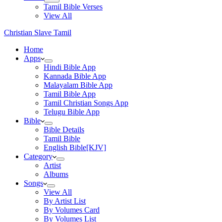
Tamil Bible Verses
View All
Christian Slave Tamil
Home
Apps
Hindi Bible App
Kannada Bible App
Malayalam Bible App
Tamil Bible App
Tamil Christian Songs App
Telugu Bible App
Bible
Bible Details
Tamil Bible
English Bible[KJV]
Category
Artist
Albums
Songs
View All
By Artist List
By Volumes Card
By Volumes List