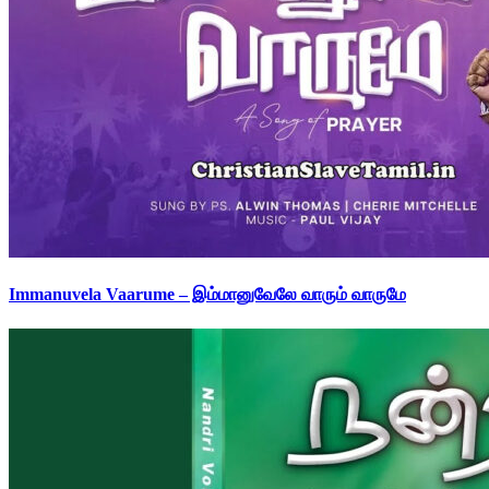
Immanuvela Vaarume – இம்மானுவேலே வாரும் வாருமே