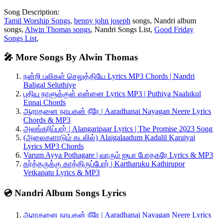
Song Description:
Tamil Worship Songs
,
benny john joseph
songs, Nandri album
songs,
Alwin Thomas songs
, Nandri Songs List,
Good Friday
Songs List
,
🎤 More Songs By Alwin Thomas
நன்றி பலிகள் செலுத்தியே Lyrics MP3 Chords | Nandri
Baligal Seluthiye
புதிய நாளுக்குள் என்னை Lyrics MP3 | Puthiya Naalukul
Ennai Chords
ஆராதனை நாயகன் நீரே | Aaradhanai Nayagan Neere Lyrics
Chords & MP3
அலங்கரிப்பார் | Alangaripaar Lyrics | The Promise 2023 Song
(அலைகளாடும் கடலில்) Alaigalaadum Kadalil Karaiyai
Lyrics MP3 Chords
Varum Ayya Pothagare | வாரும் ஐயா போதகரே Lyrics & MP3
கர்த்தருக்கு காத்திருப்போர் | Kartharuku Kathirupor
Vetkapatu Lyrics & MP3
💿 Nandri Album Songs Lyrics
ஆராதனை நாயகன் நீரே | Aaradhanai Nayagan Neere Lyrics