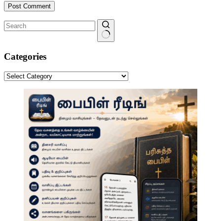
Post Comment
No
results
Categories
Categories