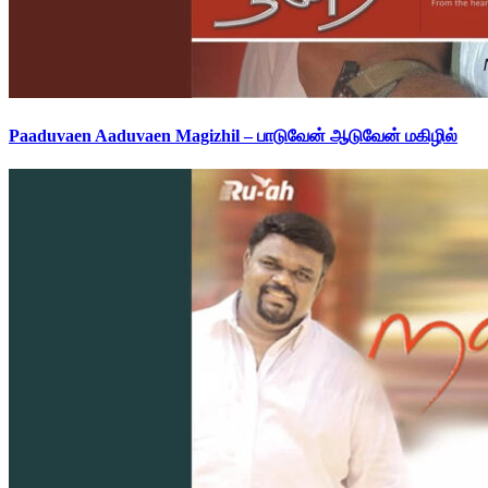
Paaduvaen Aaduvaen Magizhil – பாடுவேன் ஆடுவேன் மகிழில்