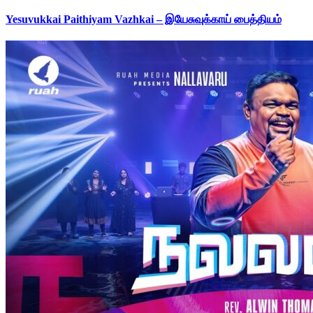
Yesuvukkai Paithiyam Vazhkai – இயேசுவுக்காய் பைத்தியம்