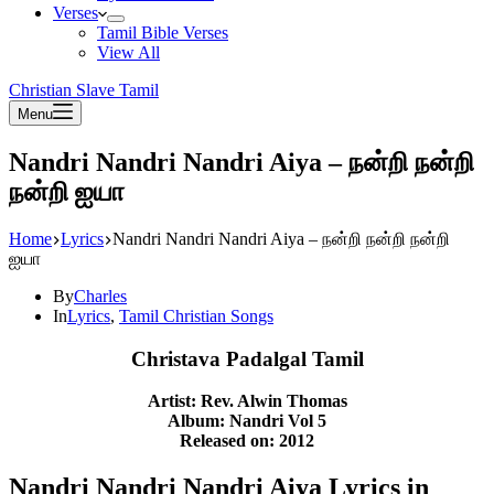
Verses
Tamil Bible Verses
View All
Christian Slave Tamil
Menu
Nandri Nandri Nandri Aiya – நன்றி நன்றி
நன்றி ஐயா
Home
Lyrics
Nandri Nandri Nandri Aiya – நன்றி நன்றி நன்றி
ஐயா
By
Charles
In
Lyrics
,
Tamil Christian Songs
Christava Padalgal Tamil
Artist: Rev. Alwin Thomas
Album: Nandri Vol 5
Released on: 2012
Nandri Nandri Nandri Aiya Lyrics in