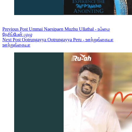
Previous
Post
Ummai Naesipaen Muzhu Ullathal - உம்மை
நேசிப்பேன் முழு
Next
Post
Ootrungayya Ootrungayya Peru - ஊற்றுங்கையா
ஊற்றுங்கையா