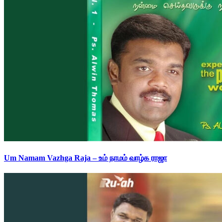
Um Namam Vazhga Raja – உம் நாமம் வாழ்க ராஜா