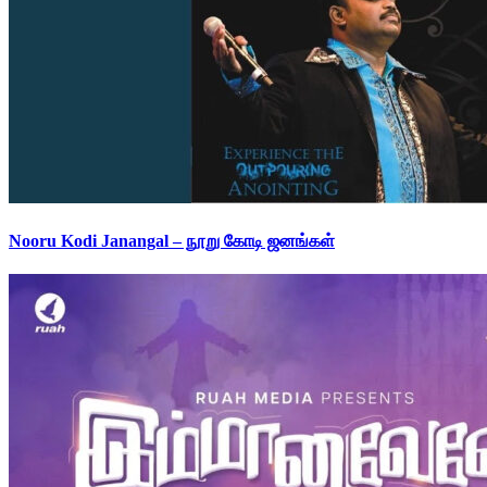
Nooru Kodi Janangal – நூறு கோடி ஜனங்கள்