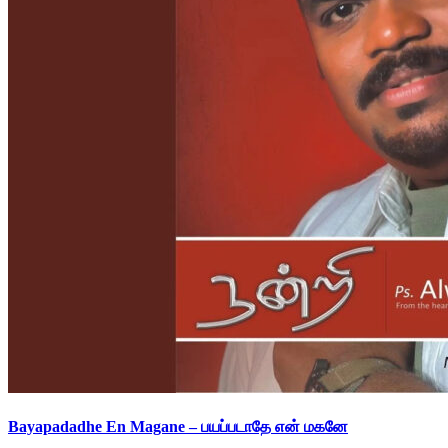
Bayapadadhe En Magane – பயப்படாதே என் மகனே