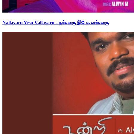
Nallavaru Yesu Vallavaru – நல்லவரு இயேசு வல்லவரு