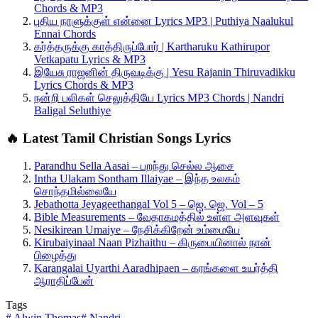
Chords & MP3
புதிய நாளுக்குள் என்னை Lyrics MP3 | Puthiya Naalukul
Ennai Chords
கர்த்தருக்கு காத்திருப்போர் | Kartharuku Kathirupor
Vetkapatu Lyrics & MP3
இயேசு ராஜனின் திருவடிக்கு | Yesu Rajanin Thiruvadikku
Lyrics Chords & MP3
நன்றி பலிகள் செலுத்தியே Lyrics MP3 Chords | Nandri
Baligal Seluthiye
🔥 Latest Tamil Christian Songs Lyrics
Parandhu Sella Aasai – பறந்து செல்ல ஆசை
Intha Ulakam Sontham Illaiyae – இந்த உலகம்
சொந்தமில்லையே
Jebathotta Jeyageethangal Vol 5 – ஜெ. ஜெ. Vol – 5
Bible Measurements – வேதாகமத்தில் உள்ள அளவுகள்
Nesikirean Umaiye – நேசிக்கிறேன் உம்மையே
Kirubaiyinaal Naan Pizhaithu – கிருபையினால் நான்
பிழைத்து
Karangalai Uyarthi Aaradhipaen – கரங்களை உயர்த்தி
ஆராதிப்பேன்
Tags
#
Alwin Thomas
#
Nandri