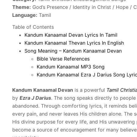
Theme:
God’s Presence / Identity in Christ / Hope / 
Language:
Tamil
Table of Contents
Kandum Kanaamal Devan Lyrics In Tamil
Kandum Kanaamal Thevan Lyrics In English
Song Meaning – Kandum Kanaamal Devan
Bible Verse References
Kandum Kanaamal MP3 Song
Kandum Kanaamal Ezra J Darius Song Lyrics
Kandum Kanaamal Devan
is a powerful
Tamil Christ
by
Ezra J Darius
. The song speaks directly to people
abandoned. Through comforting lyrics, it reminds bel
every pain, and never leaves His children alone. The
His divine purpose for every life, and His unwavering 
become a source of encouragement for many believers