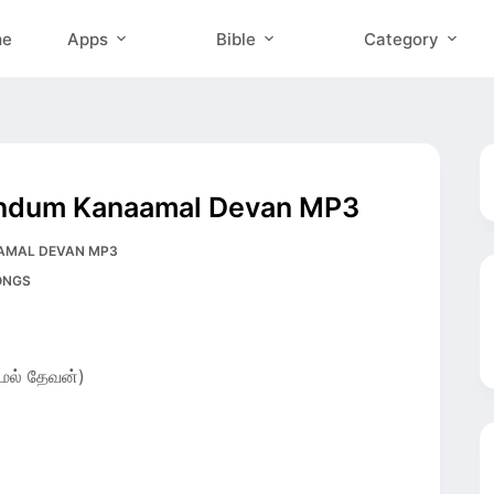
me
Apps
Bible
Category
Kandum Kanaamal Devan MP3
NAAMAL DEVAN MP3
ONGS
ல் தேவன்)