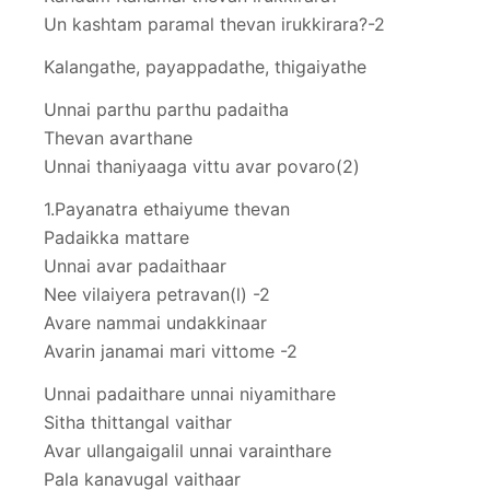
Un kashtam paramal thevan irukkirara?-2
Kalangathe, payappadathe, thigaiyathe
Unnai parthu parthu padaitha
Thevan avarthane
Unnai thaniyaaga vittu avar povaro(2)
1.Payanatra ethaiyume thevan
Padaikka mattare
Unnai avar padaithaar
Nee vilaiyera petravan(l) -2
Avare nammai undakkinaar
Avarin janamai mari vittome -2
Unnai padaithare unnai niyamithare
Sitha thittangal vaithar
Avar ullangaigalil unnai varainthare
Pala kanavugal vaithaar