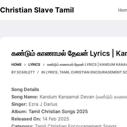
Skip
Christian Slave Tamil
Ho
to
content
கண்டும் காணாமல் தேவன் Lyrics | 
HOME
LYRICS
கண்டும் காணாமல் தேவன் LYRICS | KANDUM KA
BY
SCARLETT
IN
LYRICS
,
TAMIL CHRISTIAN ENCOURAGEMENT S
Song Details
Song Name:
Kandum Kanaamal Devan (கண்டும் காணாம
Singer:
Ezra J Darius
Album:
Tamil Christian Songs 2025
Released On:
14 Feb 2025
Category:
Tamil Christian Encouragement Songs