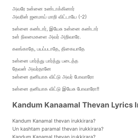
அவரே உன்னை உண்டாக்கினார்
அவரின் ஜனமாய் மாறி விட்டாயே (-2)
உன்னை கண்டார், இயேசு உன்னை கண்டார்
உன் நிலமைகளை அவர் அறிவாரே.
கலங்காதே, பயப்படாதே, திகையாதே
உன்னை பார்த்து பார்த்து படைத்த
தேவன் அவர்தானே
உன்னை தனியாக விட்டு அவர் போவாரோ
உன்னை தனியாக விட்டு இயேசு போவாரோ!!
Kandum Kanaamal Thevan Lyrics I
Kandum Kanamal thevan irukkirara?
Un kashtam paramal thevan irukkirara?
Kandum Kanamal thevan irukkirara?