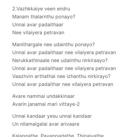
2.Vazhkkaiye veen endru
Manam thalarnthu ponayo?
Unnai avar padaithaar
Nee vilaiyera petravan
Manithargale nee udainthu ponayo?
Unnai avar padaithaar nee vilaiyera petravan
Nerukkathinaale nee udainthu nirkiraayo?
Unnai avar padaithaar nee vilaiyera petravan
Vaazhvin arthathai nee izhanthu nirkirayo?
Unnai avar padaithar nee vilaiyera petravan
Avare nammai undakkinaar
Avarin janamai mari vittaye-2
Unnai kandaar yesu unnai kandaar
Un nilamaigalai avar arivaare
Kalangathe, Payappadathe, Thigaiyathe