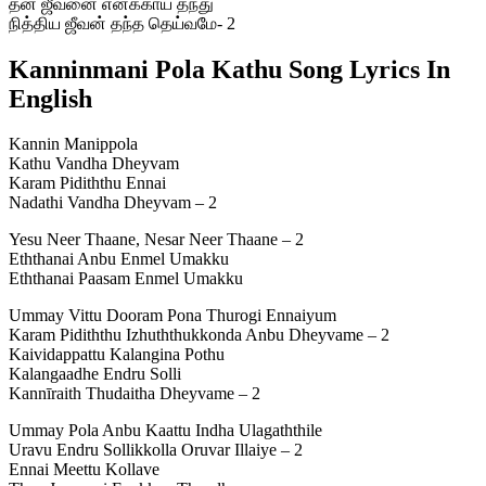
தன் ஜீவனை எனக்காய் தந்து
நித்திய ஜீவன் தந்த தெய்வமே- 2
Kanninmani Pola Kathu Song Lyrics In
English
Kannin Manippola
Kathu Vandha Dheyvam
Karam Pidiththu Ennai
Nadathi Vandha Dheyvam – 2
Yesu Neer Thaane, Nesar Neer Thaane – 2
Eththanai Anbu Enmel Umakku
Eththanai Paasam Enmel Umakku
Ummay Vittu Dooram Pona Thurogi Ennaiyum
Karam Pidiththu Izhuththukkonda Anbu Dheyvame – 2
Kaividappattu Kalangina Pothu
Kalangaadhe Endru Solli
Kannīraith Thudaitha Dheyvame – 2
Ummay Pola Anbu Kaattu Indha Ulagaththile
Uravu Endru Sollikkolla Oruvar Illaiye – 2
Ennai Meettu Kollave