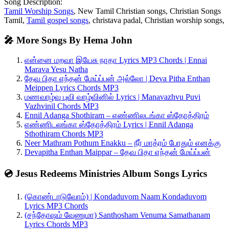
Song Description:
Tamil Worship Songs
, New Tamil Christian songs, Christian Songs
Tamil,
Tamil gospel songs
, christava padal, Christian worship songs,
🎤 More Songs By Hema John
என்னை மறவா இயேசு நாதா Lyrics MP3 Chords | Ennai
Marava Yesu Natha
தேவ பிதா எந்தன் மேய்ப்பன் அல்லோ | Deva Pitha Enthan
Meippen Lyrics Chords MP3
மணவாழ்வு புவி வாழ்வினில் Lyrics | Manavazhvu Puvi
Vazhvinil Chords MP3
Ennil Adanga Shothiram – எண்ணிலடங்கா ஸ்தோத்திரம்
எண்ணிடலங்கா ஸ்தோத்திரம் Lyrics | Ennil Adanga
Sthothiram Chords MP3
Neer Mathram Pothum Enakku – நீர் மாத்ரம் போதும் எனக்கு
Devapitha Enthan Maippar – தேவ பிதா எந்தன் மேய்ப்பன்
💿 Jesus Redeems Ministries Album Songs Lyrics
(கொண்டாடுவோம்) | Kondaduvom Naam Kondaduvom
Lyrics MP3 Chords
(சந்தோஷம் வேணுமா) Santhosham Venuma Samathanam
Lyrics Chords MP3