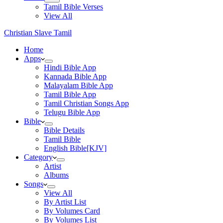
Tamil Bible Verses
View All
Christian Slave Tamil
Home
Apps
Hindi Bible App
Kannada Bible App
Malayalam Bible App
Tamil Bible App
Tamil Christian Songs App
Telugu Bible App
Bible
Bible Details
Tamil Bible
English Bible[KJV]
Category
Artist
Albums
Songs
View All
By Artist List
By Volumes Card
By Volumes List