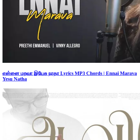
என்னை மறவா இயேசு நாதா Lyrics MP3 Chords | Ennai Marava
Yesu Natha