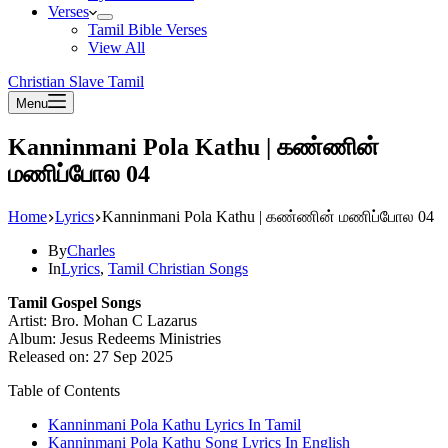
Verses
Tamil Bible Verses
View All
Christian Slave Tamil
Menu
Kanninmani Pola Kathu | கண்ணின்
மணிப்போல 04
Home
Lyrics
Kanninmani Pola Kathu | கண்ணின் மணிப்போல 04
By
Charles
In
Lyrics
,
Tamil Christian Songs
Tamil Gospel Songs
Artist: Bro. Mohan C Lazarus
Album: Jesus Redeems Ministries
Released on: 27 Sep 2025
Table of Contents
Kanninmani Pola Kathu Lyrics In Tamil
Kanninmani Pola Kathu Song Lyrics In English