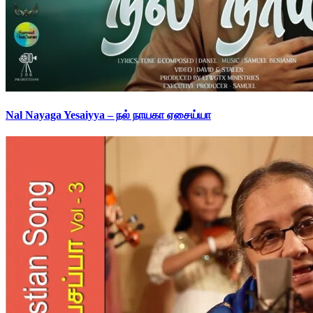
Nal Nayaga Yesaiyya – நல் நாயகா ஏசைய்யா