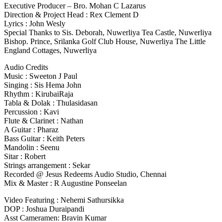
Executive Producer – Bro. Mohan C Lazarus
Direction & Project Head : Rex Clement D
Lyrics : John Wesly
Special Thanks to Sis. Deborah, Nuwerliya Tea Castle, Nuwerliya
Bishop. Prince, Srilanka Golf Club House, Nuwerliya The Little
England Cottages, Nuwerliya
Audio Credits
Music : Sweeton J Paul
Singing : Sis Hema John
Rhythm : KirubaiRaja
Tabla & Dolak : Thulasidasan
Percussion : Kavi
Flute & Clarinet : Nathan
A Guitar : Pharaz
Bass Guitar : Keith Peters
Mandolin : Seenu
Sitar : Robert
Strings arrangement : Sekar
Recorded @ Jesus Redeems Audio Studio, Chennai
Mix & Master : R Augustine Ponseelan
Video Featuring : Nehemi Sathursikka
DOP : Joshua Duraipandi
Asst Cameramen: Bravin Kumar