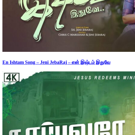
En Ishtam Song – Jeni JebaRaj – என் இஷ்டம் இதுவே