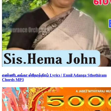
எண்ணிடலங்கா ஸ்தோத்திரம் Lyrics | Ennil Adanga Sthothiram
Chords MP3