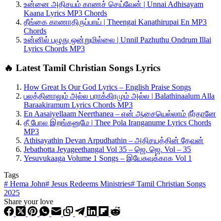
உன்னை அதிசயம் காணச் செய்வேன் | Unnai Adhisayam
Kaana Lyrics MP3 Chords
தீங்கை காணாதிருப்பாய் | Theengai Kanathirupai En MP3
Chords
உன்னில் பழுது ஒன்றுமில்லை | Unnil Pazhuthu Ondrum Illai
Lyrics Chords MP3
🔥 Latest Tamil Christian Songs Lyrics
How Great Is Our God Lyrics – English Praise Songs
பலத்தினாலும் அல்ல பராக்கிரமும் அல்ல | Balathinaalum Alla
Baraakiramum Lyrics Chords MP3
En Aasaiyellaam Neerthanea – என் ஆசையெல்லாம் நீர்தானே
தீ போல இறங்கனுமே | Thee Pola Iranganume Lyrics Chords
MP3
Athisayathin Devan Arpudhathin – அதிசயத்தின் தேவன்
Jebathotta Jeyageethangal Vol 35 – ஜெ. ஜெ. Vol – 35
Yesuvukaaga Volume 1 Songs – இயேசுவுக்காக Vol 1
Tags
#
Hema John
#
Jesus Redeems Ministries
#
Tamil Christian Songs
2025
Share your love