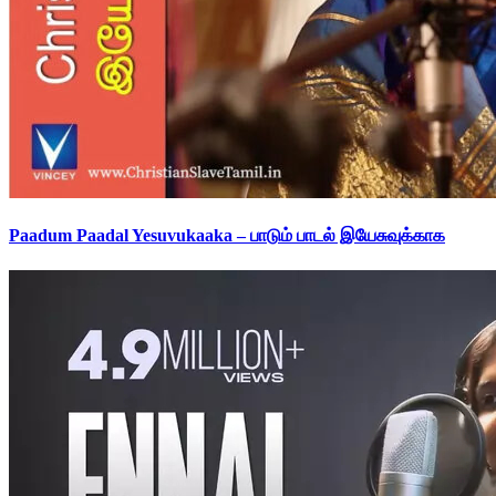
Paadum Paadal Yesuvukaaka – பாடும் பாடல் இயேசுவுக்காக