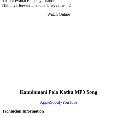
Than Jeevanai Enakkay Thandhu
Niththiya Jeevan Thandha Dheyvame – 2
Watch Online
Kanninmani Pola Kathu MP3 Song
Apple
Spotify
YouTube
Technician Information