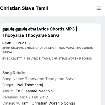
Skip
Christian Slave Tamil
to
content
தூயரே தூயரே சர்வ Lyrics Chords MP3 |
Thooyarae Thooyarae Sarva
HOME
LYRICS
தூயரே தூயரே சர்வ LYRICS CHORDS MP3 | THOOYARAE THOOYARAE
SARVA
BY
SCARLETT
IN
LYRICS
,
TAMIL CHRISTIAN WORSHIP SONGS
Song Details:
Song Name: Thooyarae Thooyarae Sarva
Singer:
Joel Thomasraj
Album:
En Ellaamae Neer Vol 1
Released on: 02 Feb 2012
Category:
Tamil Christian Worship Songs