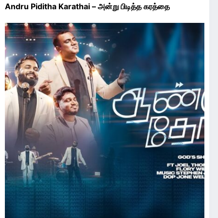
Andru Piditha Karathai – அன்று பிடித்த கரத்தை