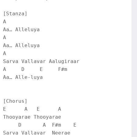
[Stanza]
A
Aa… Alleluya
A
Aa… Alleluya
A
Sarva Vallavar Aalugiraar
A     D     E     F#m
Aa… Alle-luya
[Chorus]
E      A   E      A
Thooyarae Thooyarae
     D       A  F#m    E
Sarva Vallavar  Neerae