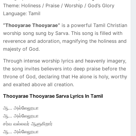
Theme: Holiness / Praise / Worship / God’s Glory
Language: Tamil
“Thooyarae Thooyarae”
is a powerful Tamil Christian
worship song sung by Sarva. This song is filled with
reverence and adoration, magnifying the holiness and
majesty of God.
Through intense worship lyrics and heavenly imagery,
the song invites believers into deep praise before the
throne of God, declaring that He alone is holy, worthy
and exalted above all creation.
Thooyarae Thooyarae Sarva Lyrics In Tamil
ஆ… அல்லேலூயா
ஆ… அல்லேலூயா
சர்வ வல்லவர் ஆளுகிறார்
ஆ… அல்லேலூயா