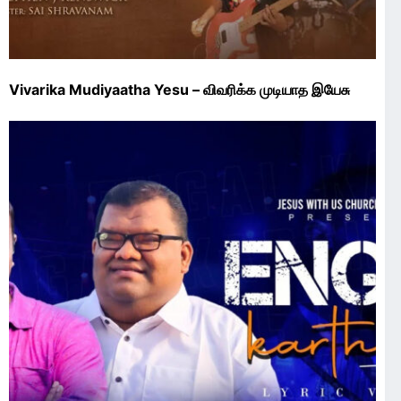
Vivarika Mudiyaatha Yesu – விவரிக்க முடியாத இயேசு