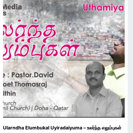
Ularndha Elumbukal Uyiradaiyuma – உலர்ந்த எலும்புகள்