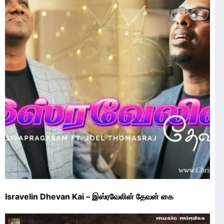
Isravelin Dhevan Kai – இஸ்ரவேலின் தேவன் கை