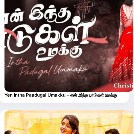
Yen Intha Paadugal Umakku – ஏன் இந்த பாடுகள் உமக்கு