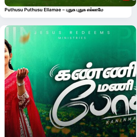
Puthusu Puthusu Ellamae – புதுசு புதுசு எல்லாமே