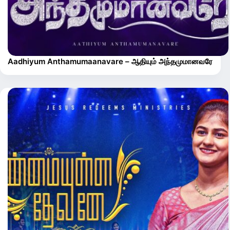
Aadhiyum Anthamumaanavare – ஆதியும் அந்தமுமானவரே