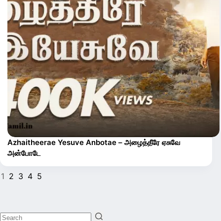
Azhaitheerae Yesuve Anbotae – அழைத்தீரே ஏசுவே
அன்போடே
1
2
3
4
5