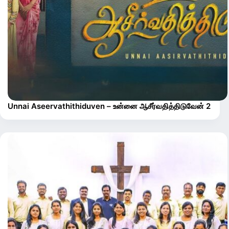
Unnai Aseervathithiduven – உன்னை ஆசீர்வதித்திடுவேன் 2