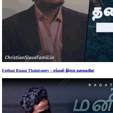
Enthan Raaga Thalaivaney – எந்தன் இராக தலைவனே