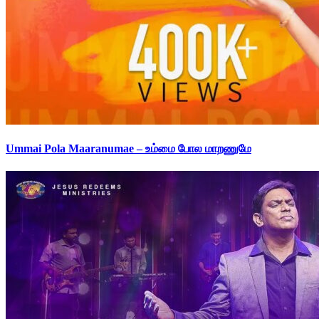
Ummai Pola Maaranumae – உம்மை போல மாறணுமே