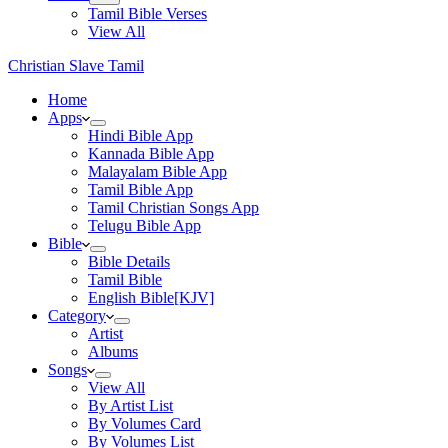
Tamil Bible Verses
View All
Christian Slave Tamil
Home
Apps
Hindi Bible App
Kannada Bible App
Malayalam Bible App
Tamil Bible App
Tamil Christian Songs App
Telugu Bible App
Bible
Bible Details
Tamil Bible
English Bible[KJV]
Category
Artist
Albums
Songs
View All
By Artist List
By Volumes Card
By Volumes List