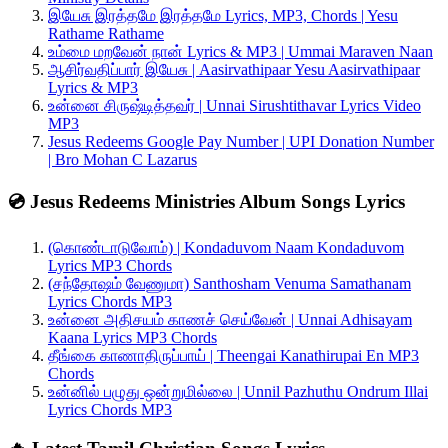
இயேசு இரத்தமே இரத்தமே Lyrics, MP3, Chords | Yesu
Rathame Rathame
உம்மை மறவேன் நான் Lyrics & MP3 | Ummai Maraven Naan
ஆசிர்வதிப்பார் இயேசு | Aasirvathipaar Yesu Aasirvathipaar
Lyrics & MP3
உன்னை சிருஷ்டித்தவர் | Unnai Sirushtithavar Lyrics Video
MP3
Jesus Redeems Google Pay Number | UPI Donation Number
| Bro Mohan C Lazarus
💿 Jesus Redeems Ministries Album Songs Lyrics
(கொண்டாடுவோம்) | Kondaduvom Naam Kondaduvom
Lyrics MP3 Chords
(சந்தோஷம் வேணுமா) Santhosham Venuma Samathanam
Lyrics Chords MP3
உன்னை அதிசயம் காணச் செய்வேன் | Unnai Adhisayam
Kaana Lyrics MP3 Chords
தீங்கை காணாதிருப்பாய் | Theengai Kanathirupai En MP3
Chords
உன்னில் பழுது ஒன்றுமில்லை | Unnil Pazhuthu Ondrum Illai
Lyrics Chords MP3