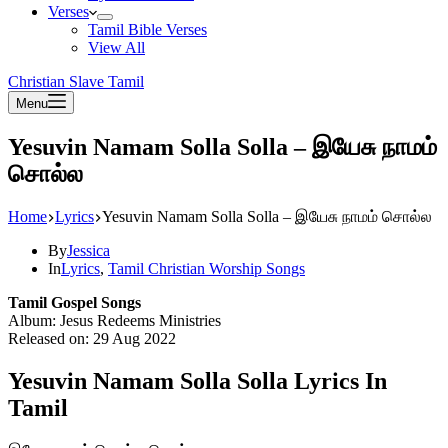
Verses
Tamil Bible Verses
View All
Christian Slave Tamil
Menu
Yesuvin Namam Solla Solla – இயேசு நாமம்
சொல்ல
Home
Lyrics
Yesuvin Namam Solla Solla – இயேசு நாமம் சொல்ல
By
Jessica
In
Lyrics
,
Tamil Christian Worship Songs
Tamil Gospel Songs
Album: Jesus Redeems Ministries
Released on: 29 Aug 2022
Yesuvin Namam Solla Solla Lyrics In
Tamil