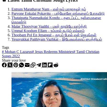
🔥 Latest Tamil Christian Songs Lyrics
Entrum Marathavar Nam – என்றும் மாறாதவர் நம்
Parvone Enkalai Pokavitu – பார்வோனே எங்களைப் போகவிடு
Thataipatta Nanmaikalai Kondu – தடைப்பட்ட நன்மைகளை
கொண்டு
Malar Thooviyae Vaalthi – மலர் தூவியே வாழ்த்தி
Ummal Koodum Ellam – உம்மால் கூடும் எல்லாம்
Thoobam Pol En Jepangal – தூபம் போல் என் ஜெபங்கள்
Yesuvukkai Paithiyam Vazhkai – இயேசுவுக்காய் பைத்தியம்
Tags
#
Mohan C Lazarus
#
Jesus Redeems Ministries
#
Tamil Christian
Songs 2022
Share your love