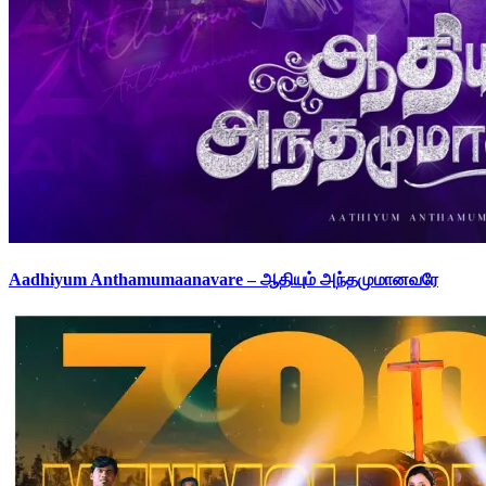
Aadhiyum Anthamumaanavare – ஆதியும் அந்தமுமானவரே