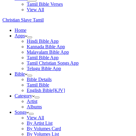
Tamil Bible Verses
View All
Christian Slave Tamil
Home
Apps
Hindi Bible App
Kannada Bible App
Malayalam Bible App
Tamil Bible App
Tamil Christian Songs App
Telugu Bible App
Bible
Bible Details
Tamil Bible
English Bible[KJV]
Category
Artist
Albums
Songs
View All
By Artist List
By Volumes Card
By Volumes List