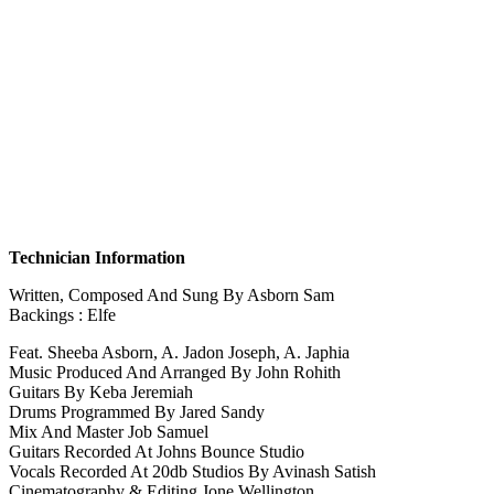
Technician Information
Written, Composed And Sung By Asborn Sam
Backings : Elfe
Feat. Sheeba Asborn, A. Jadon Joseph, A. Japhia
Music Produced And Arranged By John Rohith
Guitars By Keba Jeremiah
Drums Programmed By Jared Sandy
Mix And Master Job Samuel
Guitars Recorded At Johns Bounce Studio
Vocals Recorded At 20db Studios By Avinash Satish
Cinematography & Editing Jone Wellington