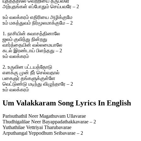
யுத்தத்திலே வெற்றியை தருபவரே
அற்புதங்கள் எப்போதும் செய்பவரே – 2
உம் வலக்கரம் எதிரியை அழிக்குமே
உம் மகத்துவம் நிர்மூலமாக்குமே – 2
1. நாசியின் சுவாசத்தினாலே
ஜலம் குவிந்து நின்றது
வார்த்தையின் வல்லமையாலே
கடல் இரண்டாய் பிளந்தது – 2
உம் வலக்கரம்
2. உருவின பட்டயத்தோடு
எனக்கு முன் நீர் செல்வதால்
பகைஞர் தங்களுக்குள்ளே
வெட்டுண்டு மடிந்து விழுந்தாரே – 2
உம் வலக்கரம்
Um Valakkaram Song Lyrics In English
Parisuthathil Neer Magathuvam Ullavarae
Thudhigalilae Neer Bayappadathakkavarae – 2
Yuthathilae Vettriyai Tharubavarae
Arputhangal Yeppodhum Seibavarae – 2