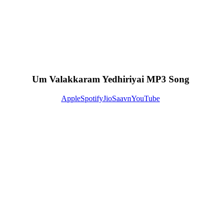
Um Valakkaram Yedhiriyai MP3 Song
Apple
Spotify
JioSaavn
YouTube