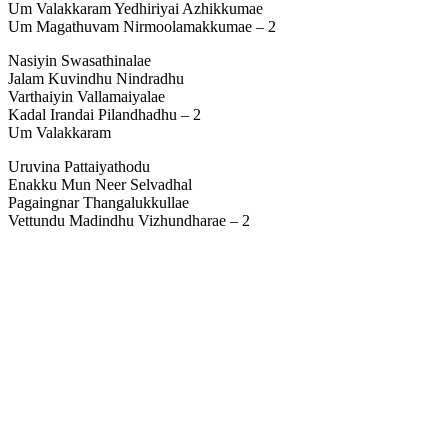
Um Valakkaram Yedhiriyai Azhikkumae
Um Magathuvam Nirmoolamakkumae – 2
Nasiyin Swasathinalae
Jalam Kuvindhu Nindradhu
Varthaiyin Vallamaiyalae
Kadal Irandai Pilandhadhu – 2
Um Valakkaram
Uruvina Pattaiyathodu
Enakku Mun Neer Selvadhal
Pagaingnar Thangalukkullae
Vettundu Madindhu Vizhundharae – 2