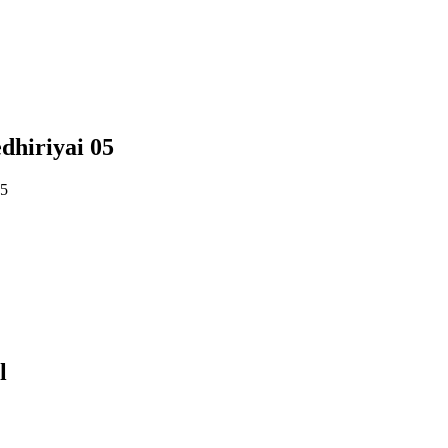
dhiriyai 05
05
l