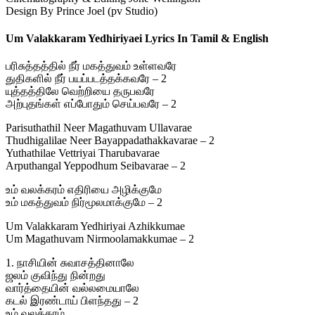
Design By Prince Joel (pv Studio)
Um Valakkaram Yedhiriyaei Lyrics In Tamil & English
பரிசுத்தத்தில் நீர் மகத்துவம் உள்ளவரே
துதிகளில் நீர் பயப்படத்தக்கவரே – 2
யுத்தத்திலே வெற்றியை தருபவரே
அற்புதங்கள் எப்போதும் செய்பவரே – 2
Parisuthathil Neer Magathuvam Ullavarae
Thudhigalilae Neer Bayappadathakkavarae – 2
Yuthathilae Vettriyai Tharubavarae
Arputhangal Yeppodhum Seibavarae – 2
உம் வலக்கரம் எதிரியை அழிக்குமே
உம் மகத்துவம் நிர்மூலமாக்குமே – 2
Um Valakkaram Yedhiriyai Azhikkumae
Um Magathuvam Nirmoolamakkumae – 2
1. நாசியின் சுவாசத்தினாலே
ஜலம் குவிந்து நின்றது
வார்த்தையின் வல்லமையாலே
கடல் இரண்டாய் பிளந்தது – 2
உம் வலக்கரம்