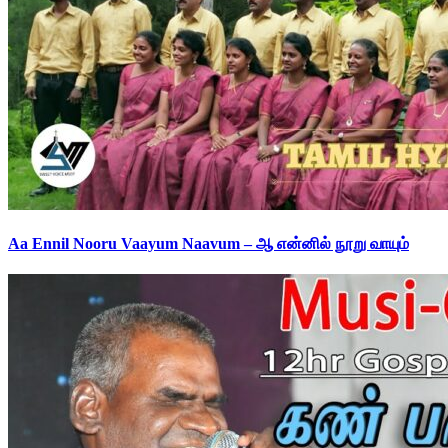
Aa Ennil Nooru Vaayum Naavum – ஆ என்னில் நூறு வாயும்