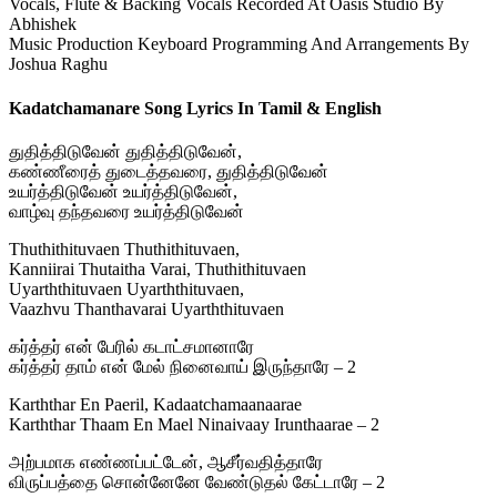
Vocals, Flute & Backing Vocals Recorded At Oasis Studio By
Abhishek
Music Production Keyboard Programming And Arrangements By
Joshua Raghu
Kadatchamanare Song Lyrics In Tamil & English
துதித்திடுவேன் துதித்திடுவேன்,
கண்ணீரைத் துடைத்தவரை, துதித்திடுவேன்
உயர்த்திடுவேன் உயர்த்திடுவேன்,
வாழ்வு தந்தவரை உயர்த்திடுவேன்
Thuthithituvaen Thuthithituvaen,
Kanniirai Thutaitha Varai, Thuthithituvaen
Uyarththituvaen Uyarththituvaen,
Vaazhvu Thanthavarai Uyarththituvaen
கர்த்தர் என் பேரில் கடாட்சமானாரே
கர்த்தர் தாம் என் மேல் நினைவாய் இருந்தாரே – 2
Karththar En Paeril, Kadaatchamaanaarae
Karththar Thaam En Mael Ninaivaay Irunthaarae – 2
அற்பமாக எண்ணப்பட்டேன், ஆசீர்வதித்தாரே
விருப்பத்தை சொன்னேனே வேண்டுதல் கேட்டாரே – 2