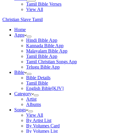
Tamil Bible Verses
View All
Christian Slave Tamil
Home
Apps
Hindi Bible App
Kannada Bible App
Malayalam Bible App
Tamil Bible App
Tamil Christian Songs App
Telugu Bible App
Bible
Bible Details
Tamil Bible
English Bible[KJV]
Category
Artist
Albums
Songs
View All
By Artist List
By Volumes Card
By Volumes List