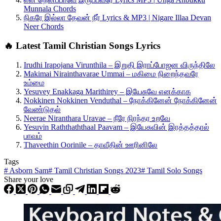
Munnala Chords
நிகரே இல்லா தேவன் நீர் Lyrics & MP3 | Nigare Illaa Devan
Neer Chords
🔥 Latest Tamil Christian Songs Lyrics
Irudhi Irapojana Virunthila – இறுதி இராப்போஜன விருந்திலே
Makimai Nirainthavarae Ummai – மகிமை நிறைந்தவரே
உம்மை
Yesuvey Enakkaga Marithirey – இயேசுவே எனக்காக
Nokkinen Nokkinen Venduthal – நோக்கினேன் நோக்கினேன்
வேண்டுதல்
Neerae Niranthara Uravae – நீரே நிரந்தர உறவே
Yesuvin Raththaththaal Paavam – இயேசுவின் இரத்தத்தால்
பாவம்
Thaveethin Oorinile – தாவீதின் ஊரினிலே
Tags
#
Asborn Sam
#
Tamil Christian Songs 2023
#
Tamil Solo Songs
Share your love