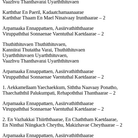
Vaazhvu Thanthavarai Uyarththituvaen
Karththar En Paeril, Kadaatchamaanaarae
Karththar Thaam En Mael Ninaivaay Irunthaarae – 2
Arpamaaka Ennappattaen, Aasiirvathiththaarae
Viruppaththai Sonnaenae Vaentuthal Kaetdaarae – 2
Thuthithituvaen Thuthithituvaen,
Kanniirai Thutaitha Varai, Thuthithituvaen
Uyarththituvaen Uyarththituvaen,
Vaazhvu Thanthavarai Uyarththituvaen
Arpamaaka Ennappattaen, Aasiirvathiththaarae
Viruppaththai Sonnaenae Vaentuthal Kaetdaarae – 2
1. Aekkamellaam Yaechaekkum, Siththa Naavaay Ponatho,
Thaechaththil Palukumpati, Rehapoththai Thanthaarae – 2
Arpamaaka Ennappattaen, Aasiirvathiththaarae
Viruppaththai Sonnaenae Vaentuthal Kaetdaarae – 2
2. En Vazhakkai Thiirththaarae, En Chaththam Kaetdaarae,
En Ninthai Niingkach Cheythu, Makizhavae Cheythaarae – 2
Arpamaaka Ennappattaen, Aasiirvathiththaarae