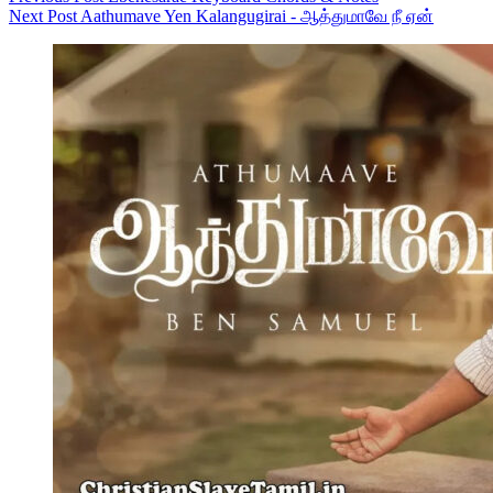
Next
Post
Aathumave Yen Kalangugirai - ஆத்துமாவே நீ ஏன்