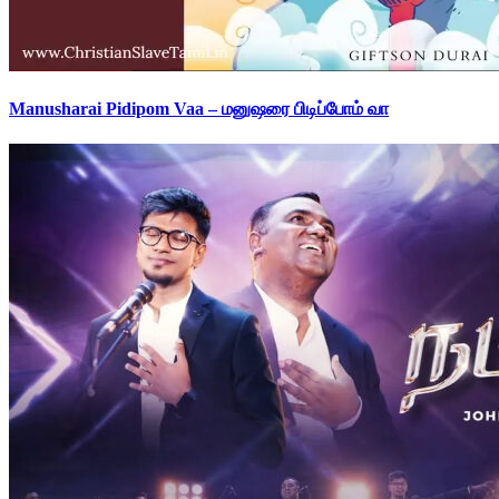
Manusharai Pidipom Vaa – மனுஷரை பிடிப்போம் வா