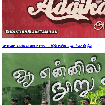
Yesuvae Adaikkalam Neerae – இயேசுவே அடைக்கலம் நீரே