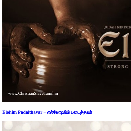
Elohim Padaithavar – எல்லோஹிம் படைத்தவர்