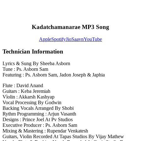
Kadatchamanarae MP3 Song
Apple
Spotify
JioSaavn
YouTube
Technician Information
Lyrics & Sung By Sheeba Asborn
Tune : Ps. Asborn Sam
Featuring : Ps. Asborn Sam, Jadon Joseph & Japhia
Flute : David Anand
Guitars : Keba Jeremiah
Vìolin : Akkarsh Kashyap
Vocal Processing By Godwin
Backing Vocals Arranged By Shobi
Rythm Programming : Arjun Vasanth
Designs : Prince Joel At Pv Studios
Executive Producer : Ps. Asborn Sam
Mixing & Mastering : Rupendar Venkatesh
Guitars, Violin Recorded At Tapas Studios By Vijay Mathew