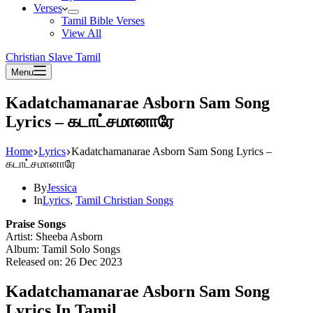
Verses
Tamil Bible Verses
View All
Christian Slave Tamil
Menu
Kadatchamanarae Asborn Sam Song
Lyrics – கடாட்சமானாரே
Home
Lyrics
Kadatchamanarae Asborn Sam Song Lyrics –
கடாட்சமானாரே
By
Jessica
In
Lyrics
,
Tamil Christian Songs
Praise Songs
Artist: Sheeba Asborn
Album: Tamil Solo Songs
Released on: 26 Dec 2023
Kadatchamanarae Asborn Sam Song
Lyrics In Tamil