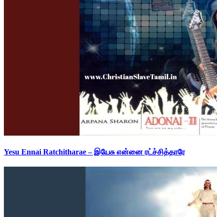
Yesu Ennai Ratchitharae – இயேசு என்னை ரட்ச்சித்தாரே