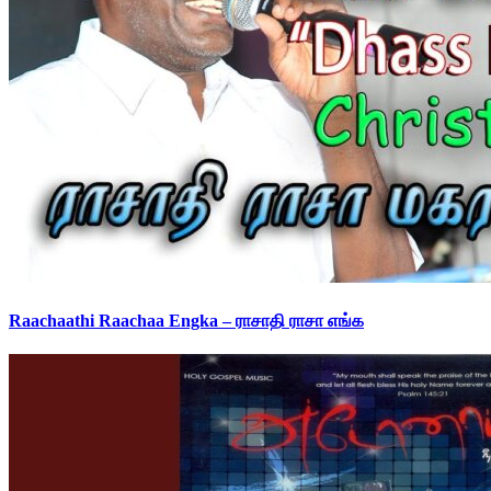
Raachaathi Raachaa Engka – ராசாதி ராசா எங்க