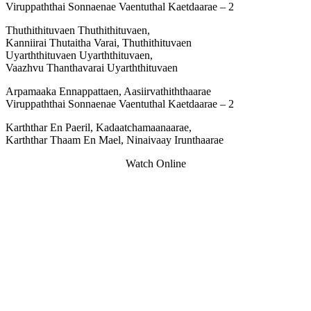
Viruppaththai Sonnaenae Vaentuthal Kaetdaarae – 2
Thuthithituvaen Thuthithituvaen,
Kanniirai Thutaitha Varai, Thuthithituvaen
Uyarththituvaen Uyarththituvaen,
Vaazhvu Thanthavarai Uyarththituvaen
Arpamaaka Ennappattaen, Aasiirvathiththaarae
Viruppaththai Sonnaenae Vaentuthal Kaetdaarae – 2
Karththar En Paeril, Kadaatchamaanaarae,
Karththar Thaam En Mael, Ninaivaay Irunthaarae
Watch Online