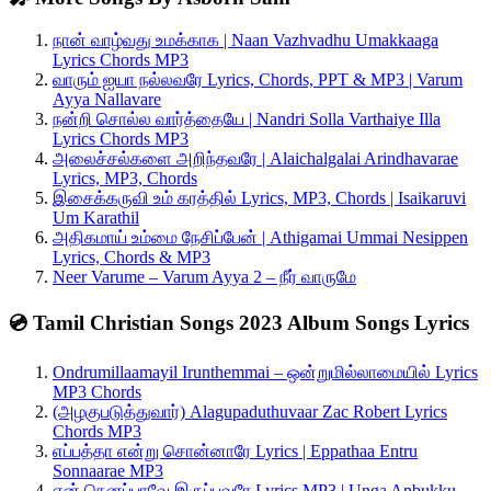
நான் வாழ்வது உமக்காக | Naan Vazhvadhu Umakkaaga
Lyrics Chords MP3
வாரும் ஐயா நல்லவரே Lyrics, Chords, PPT & MP3 | Varum
Ayya Nallavare
நன்றி சொல்ல வார்த்தையே | Nandri Solla Varthaiye Illa
Lyrics Chords MP3
அலைச்சல்களை அறிந்தவரே | Alaichalgalai Arindhavarae
Lyrics, MP3, Chords
இசைக்கருவி உம் கரத்தில் Lyrics, MP3, Chords | Isaikaruvi
Um Karathil
அதிகமாய் உம்மை நேசிப்பேன் | Athigamai Ummai Nesippen
Lyrics, Chords & MP3
Neer Varume – Varum Ayya 2 – நீர் வாருமே
💿 Tamil Christian Songs 2023 Album Songs Lyrics
Ondrumillaamayil Irunthemmai – ஒன்றுமில்லாமையில் Lyrics
MP3 Chords
(அழகுபடுத்துவார்) Alagupaduthuvaar Zac Robert Lyrics
Chords MP3
எப்பத்தா என்று சொன்னாரே Lyrics | Eppathaa Entru
Sonnaarae MP3
என் நெனப்பாவே இருப்பவரே Lyrics MP3 | Unga Anbukku