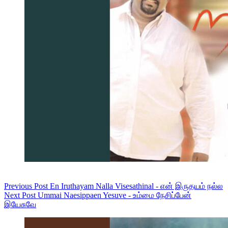
Previous
Post
En Iruthayam Nalla Visesathinal - என் இருதயம் நல்ல
Next
Post
Ummai Naesippaen Yesuve - உம்மை நேசிப்பேன்
இயேசுவே