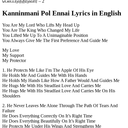
பெலப்படுத்திடுவார் – 2
Kanninmani Pol Ennai Lyrics in English
You Are My Lord Who Lifts My Head Up
You Are The King Who Changed My Life
You Lifted Me Up To A Unimaginable Position
You Always Give Me The First Preference And Guide Me
My Love
My Support
My Protector
1. He Protects Me Like I’m The Apple Of His Eye
He Holds Me And Guides Me With His Hands
He Holds My Hands Like How A Father Would And Guides Me
He Hugs Me With His Steadfast Love And Carries Me
He Hugs Me With His Steadfast Love And Carries Me On His
Shoulders
2. He Never Leaves Me Alone Through The Path Of Tears And
Failure
He Does Everything Correctly On It’s Right Time
He Does Everything Beautifully On It’s Right Time
He Protects Me Under His Wings And Strengthens Me