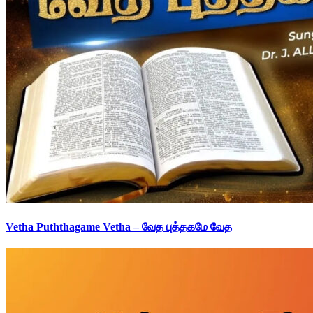
Vetha Puththagame Vetha – வேத புத்தகமே வேத