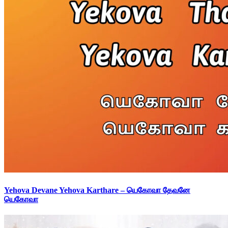
Yehova Devane Yehova Karthare – யெகோவா தேவனே
யெகோவா