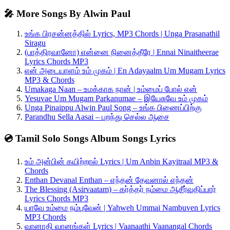
🎤 More Songs By Alwin Paul
உங்க பிரசன்னத்தில் Lyrics, MP3 Chords | Unga Prasanathil
Siragu
(பாத்திரவானோ) என்னை நினைத்தீரே | Ennai Ninaitheerae
Lyrics Chords MP3
என் அடையாளம் உம் முகம் | En Adayaalm Um Mugam Lyrics
MP3 & Chords
Umakaga Naan – உமக்காக நான் | உம்மைப் போல் என்
Yesuvae Um Mugam Parkanumae – இயேசுவே உம் முகம்
Unga Pinaippu Alwin Paul Song – உங்க பிணைப்பிற்கு
Parandhu Sella Aasai – பறந்து செல்ல ஆசை
💿 Tamil Solo Songs Album Songs Lyrics
உம் அன்பின் கயிற்றால் Lyrics | Um Anbin Kayitraal MP3 &
Chords
Enthan Devanal Enthan – எந்தன் தேவனால் எந்தன்
The Blessing (Asirvaatam) – கர்த்தர் நம்மை ஆசீர்வதிப்பார்
Lyrics Chords MP3
யாவே உம்மை நம்புவேன் | Yahweh Ummai Nambuven Lyrics
MP3 Chords
வானாதி வானங்கள் Lyrics | Vaanaathi Vaanangal Chords