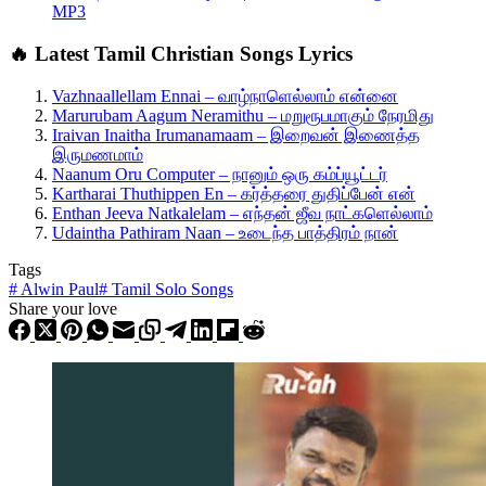
MP3
🔥 Latest Tamil Christian Songs Lyrics
Vazhnaallellam Ennai – வாழ்நாளெல்லாம் என்னை
Marurubam Aagum Neramithu – மறுரூபமாகும் நேரமிது
Iraivan Inaitha Irumanamaam – இறைவன் இணைத்த
இருமணமாம்
Naanum Oru Computer – நானும் ஒரு கம்ப்யூட்டர்
Kartharai Thuthippen En – கர்த்தரை துதிப்பேன் என்
Enthan Jeeva Natkalelam – எந்தன் ஜீவ நாட்களெல்லாம்
Udaintha Pathiram Naan – உடைந்த பாத்திரம் நான்
Tags
#
Alwin Paul
#
Tamil Solo Songs
Share your love