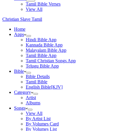
Tamil Bible Verses
View All
Christian Slave Tamil
Home
Apps
Hindi Bible App
Kannada Bible App
Malayalam Bible App
Tamil Bible App
Tamil Christian Songs App
Telugu Bible App
Bible
Bible Details
Tamil Bible
English Bible[KJV]
Category
Artist
Albums
Songs
View All
By Artist List
By Volumes Card
By Volumes List