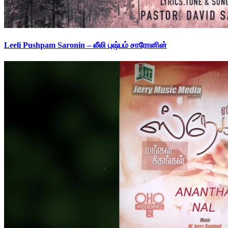
Leeli Pushpam Saronin – லீலி புஷ்பம் சாரோனின்