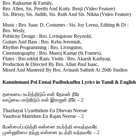
Bro. Rajkumar & Family,
Bro. Allen, Sis. Preethi And Kutty. Benji (Video Feature)
Sis. Blessy, Sis. Judith, Sis. Ruth And Sis. Nikita (Video Feature)
Music : Bro. Isaac D, Costumes : Sis. Joy Leena, Editing & Di :
Bro. Wesly,
Publicity Design : Bro. Livingstone Reynold,
Guitars And Bass : Bro. Keba Jeremiah,
Rhythm Programming : Bro. Livingston,
Cinematography : Bro. Manoj Kumar (6t Frames),
Flutes : Bro.nikhil Ram, Violin : Bro. Akarsh Kashyap,
Production & Directed By Bro. Allan Paul Isaac,
Mixed And Mastered By Bro. Avinash Sathish At 20db Studios
Kanninmani Pol Ennai Padhukadhu Lyrics in Tamil & English
தலையை உயர்த்திடும் என் தேவன் நீரே
வாழ்வை மாற்றிடும் என் இராஜன் நீரே – 2
Thazhayai Uyarthidum En Dhevan Neerae
Vaazhvai Matridum En Rajan Neerae – 2
மேன்மைப்படுத்தி என்னை உயர்த்தி வைத்தவரே
முன்னுரிமை தந்து என்னை நடத்தி வந்தவரே – 2