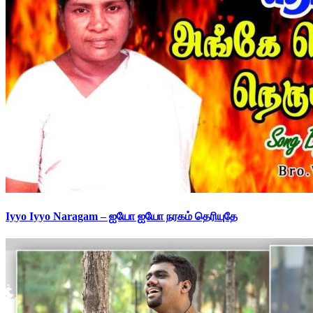
Iyyo Iyyo Naragam – ஐயோ ஐயோ நரகம் தெரியுதே