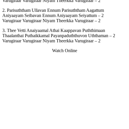
Varugiraar Varugiraar Niyam Theerkka Varugiraar – 2
2. Parisuththam Ullavan Ennum Parisuththam Aagattum
Aniyaayam Seibavan Ennum Aniyaayam Seiyattum – 2
Varugiraar Varugiraar Niyam Theerkka Varugiraar – 2
3. Thee Vetti Anaiyaamal Athai Kaappavan Puththimaan
Thaalanthai Puthaikkamal Payanpaduththuvon Uththaman – 2
Varugiraar Varugiraar Niyam Theerkka Varugiraar – 2
Watch Online