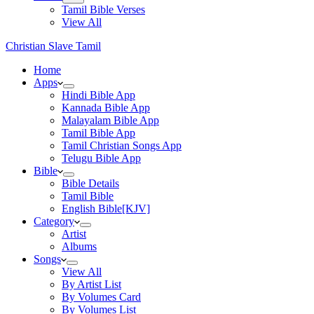
Tamil Bible Verses
View All
Christian Slave Tamil
Home
Apps
Hindi Bible App
Kannada Bible App
Malayalam Bible App
Tamil Bible App
Tamil Christian Songs App
Telugu Bible App
Bible
Bible Details
Tamil Bible
English Bible[KJV]
Category
Artist
Albums
Songs
View All
By Artist List
By Volumes Card
By Volumes List