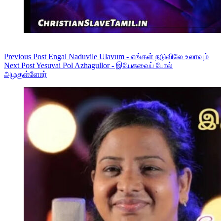
Previous
Post
Engal Naduvile Ulavum - எங்கள் நடுவிலே உலாவும்
Next
Post
Yesuvai Pol Azhagullor - இயேசுவைப் போல்
அழகுள்ளோர்