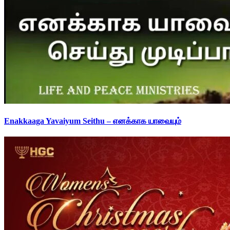
Enakkaaga Yavaiyum Seithu – எனக்காக யாவையும்