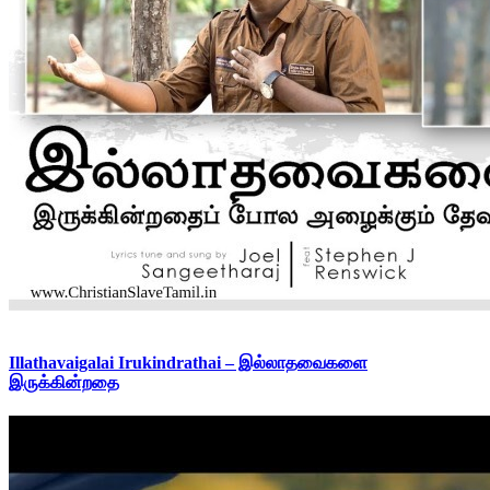
Illathavaigalai Irukindrathai – இல்லாதவைகளை
இருக்கின்றதை