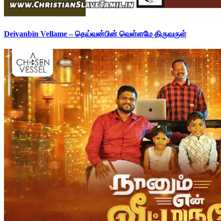
Deivanbin Vellame – தெய்வன்பின் வெள்ளமே திருவருள்