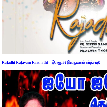
Rajadhi Rajavam Karthathi – இராஜாதி இராஜாவாம் கர்த்தாதி