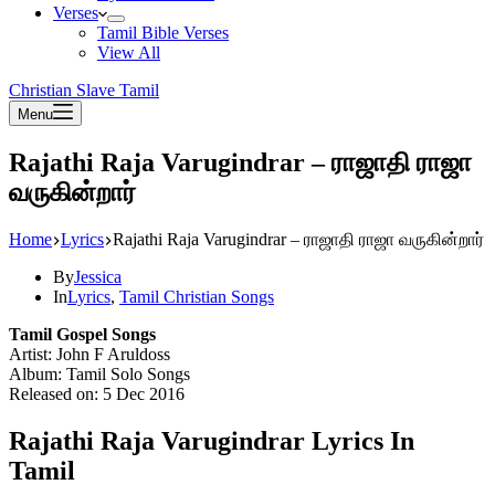
Verses
Tamil Bible Verses
View All
Christian Slave Tamil
Menu
Rajathi Raja Varugindrar – ராஜாதி ராஜா
வருகின்றார்
Home
Lyrics
Rajathi Raja Varugindrar – ராஜாதி ராஜா வருகின்றார்
By
Jessica
In
Lyrics
,
Tamil Christian Songs
Tamil Gospel Songs
Artist: John F Aruldoss
Album: Tamil Solo Songs
Released on: 5 Dec 2016
Rajathi Raja Varugindrar Lyrics In
Tamil