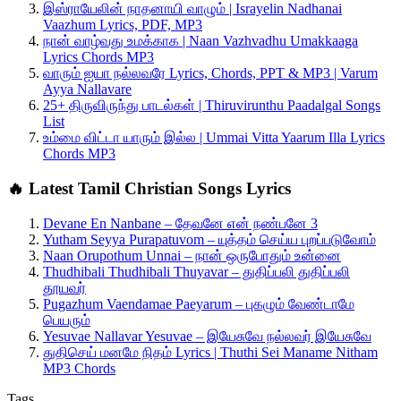
இஸ்ராயேலின் நாதனாயி வாழும் | Israyelin Nadhanai
Vaazhum Lyrics, PDF, MP3
நான் வாழ்வது உமக்காக | Naan Vazhvadhu Umakkaaga
Lyrics Chords MP3
வாரும் ஐயா நல்லவரே Lyrics, Chords, PPT & MP3 | Varum
Ayya Nallavare
25+ திருவிருந்து பாடல்கள் | Thiruvirunthu Paadalgal Songs
List
உம்மை விட்டா யாரும் இல்ல | Ummai Vitta Yaarum Illa Lyrics
Chords MP3
🔥 Latest Tamil Christian Songs Lyrics
Devane En Nanbane – தேவனே என் நண்பனே 3
Yutham Seyya Purapatuvom – யுத்தம் செய்ய புறப்படுவோம்
Naan Orupothum Unnai – நான் ஒருபோதும் உன்னை
Thudhibali Thudhibali Thuyavar – துதிப்பலி துதிப்பலி
தூயவர்
Pugazhum Vaendamae Paeyarum – புகழும் வேண்டாமே
பெயரும்
Yesuvae Nallavar Yesuvae – இயேசுவே நல்லவர் இயேசுவே
துதிசெய் மனமே நிதம் Lyrics | Thuthi Sei Maname Nitham
MP3 Chords
Tags