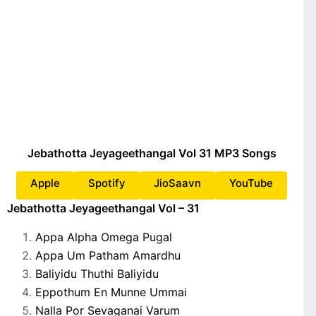
Jebathotta Jeyageethangal Vol 31 MP3 Songs
Apple
Spotify
JioSaavn
YouTube
Jebathotta Jeyageethangal Vol – 31
Appa Alpha Omega Pugal
Appa Um Patham Amardhu
Baliyidu Thuthi Baliyidu
Eppothum En Munne Ummai
Nalla Por Sevaganai Varum