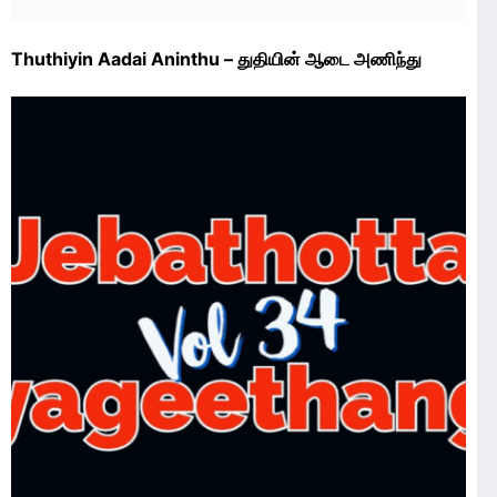
Thuthiyin Aadai Aninthu – துதியின் ஆடை அணிந்து