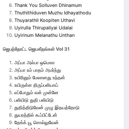
Thank You Solluven Dhinamum
Thuthithiduven Muzhu Idhayathodu
Thuyarathil Koopiten Uthavi
Uyirulla Thirupaliyai Udalai
Uyirinum Melanathu Unthan
ஜெபத்தோட்ட ஜெயகீதங்கள் Vol 31
அப்பா அல்பா ஒமெகா
அப்பா உம் பாதம் அமர்ந்து
உயிரினும் மேலானது உந்தன்
உயிருள்ள திருப்பலியாய்
எப்போதும் என் முன்னே
பலியிடு துதி பலியிடு
துதித்திடுவேன் முழு இதயத்தோடு
துயரத்தில் கூப்பிட்டேன்
தேங்க் யூ சொல்லுவேன்