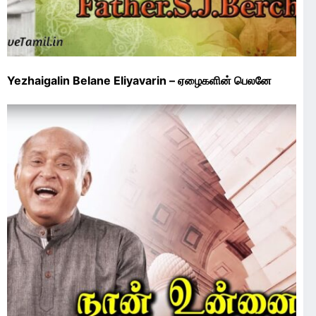
Yezhaigalin Belane Eliyavarin – ஏழைகளின் பெலனே