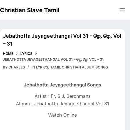
Skip
Christian Slave Tamil
to
content
Jebathotta Jeyageethangal Vol 31 – ஜெ. ஜெ. Vol
– 31
HOME
LYRICS
JEBATHOTTA JEYAGEETHANGAL VOL 31 – ஜெ. ஜெ. VOL – 31
BY
CHARLES
IN
LYRICS
,
TAMIL CHRISTIAN ALBUM SONGS
Jebathotta Jeyageethangal Songs
Artist : Fr. S.J. Berchmans
Album : Jebathotta Jeyageethangal Vol 31
Watch Online