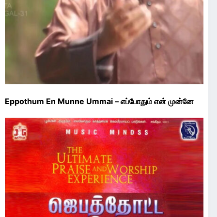
Eppothum En Munne Ummai – எப்போதும் என் முன்னே