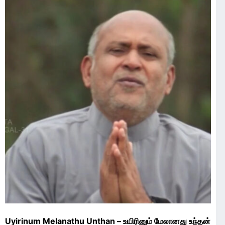
Uyirinum Melanathu Unthan – உயிரினும் மேலானது உந்தன்