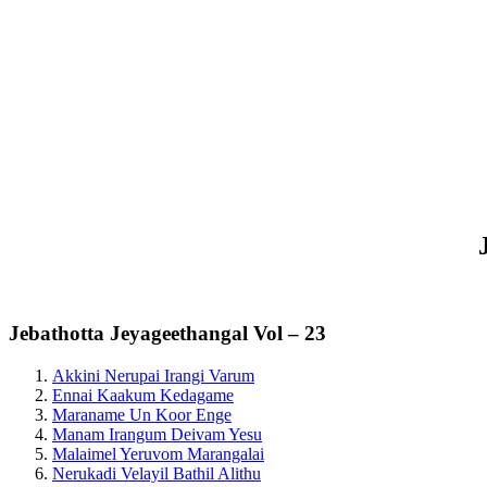
Jebathotta Jeyageethangal Vol – 23
Akkini Nerupai Irangi Varum
Ennai Kaakum Kedagame
Maraname Un Koor Enge
Manam Irangum Deivam Yesu
Malaimel Yeruvom Marangalai
Nerukadi Velayil Bathil Alithu