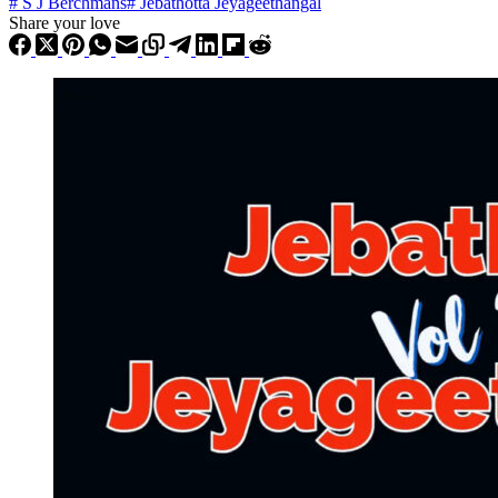
#
S J Berchmans
#
Jebathotta Jeyageethangal
Share your love