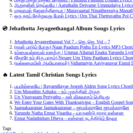
ஆறுதலின் தெய்வமே | Aaruthalin Deivame Ummudaiya Lyric
மறவாமல் நினைத்தீரையா | Maravaamal Ninaitheeraiya Manath
ஒரு தாய் தேற்றுவது போல் Lyrics | Oru Thai Thetruvathu Pol
💿 Jebathotta Jeyageethangal Album Songs Lyrics
Jebathotta Jeyageethangal Vol 7 – ஜெ. ஜெ. Vol – 7
(நான் பாடும் போது) Naan Paadum Pothu En Lyrics MP3 Chor
உம்மையல்லாமல் எனக்கு | Ummai Allamal Enaku Yarundu Lyr
(நேசரே உம் திரு பாதம்) Nesare Um Thiru Paatham Lyrics Cho
(வல்லமையின் ஆவியானவர்) Vallamaiyin Aaviyanavar Ennul L
🔥 Latest Tamil Christian Songs Lyrics
பயமில்லையே | Bayamillayae Joseph Aldrin Song Lyrics Chor
Um Mugathin Azhaku – உம் முகத்தின் அழகு
Un Visuvasam Periyathu – உன் விசுவாசம் பெரியது
We Enter Your Gates With Thanksgiving – English Gospel So
Jaamakaaranae Jaamakaaranae – ஜாமக்காரனே ஜாமக்காரனே
Yarundu Natha Ennai Visarika – யாருண்டு நாதா என்னை
Ennai Nadathidum Dheva – என்னை நடத்திடும் தேவா
Tags