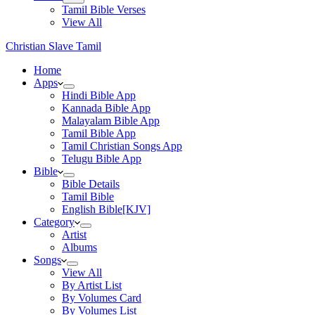
Tamil Bible Verses
View All
Christian Slave Tamil
Home
Apps
Hindi Bible App
Kannada Bible App
Malayalam Bible App
Tamil Bible App
Tamil Christian Songs App
Telugu Bible App
Bible
Bible Details
Tamil Bible
English Bible[KJV]
Category
Artist
Albums
Songs
View All
By Artist List
By Volumes Card
By Volumes List