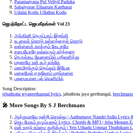
Pasumaiyana Pul Veliyil Paduka
Sabaiyorae Ellaarum Kartharai
Udalai Kodu Ullathai Kodu
ஜெபத்தோட்ட ஜெயகீதங்கள் Vol 23
அக்கினி நெருப்பாய் இறங்கி
உடலைக் கொடு உள்ளத்தைக் கொடு
என்னைக் காக்கும் கேடகமே
சபையோரே எல்லாரும் கர்த்தரை
நெருக்கடி வேளையில் பதிலளித்து
மரணமே உன் கூர் எங்கே
மனமிரங்கும் தெய்வம் இயேசு
மலைமேல் ஏறுவோம் மரங்களை
பசுமையான புல் வெளியில்
Song Description:
jebathotta jeyageethangal lyrics
, jabathota jaya geethangal,
berchmans
🎤 More Songs By S J Berchmans
ஆத்துமாவே நன்றி சொல்லு | Aathumave Nandri Sollu Lyrics
ஜெப மேகம் எழும்பனும் Lyrics, Chords & MP3 | Jeba Megam
என் உதடு உம்மை துதிக்கும் | Yen Uthadu Ummai Thuthikum L
புதிது புதிது உந்தன் இரக்கம் | Puthithu Puthithu Unthan Lyri