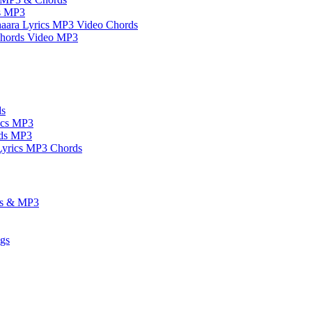
s MP3
aara Lyrics MP3 Video Chords
 Chords Video MP3
ds
ics MP3
rds MP3
yrics MP3 Chords
ds & MP3
ngs