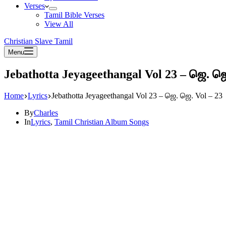
Verses
Tamil Bible Verses
View All
Christian Slave Tamil
Menu
Jebathotta Jeyageethangal Vol 23 – ஜெ. ஜெ
Home
Lyrics
Jebathotta Jeyageethangal Vol 23 – ஜெ. ஜெ. Vol – 23
By
Charles
In
Lyrics
,
Tamil Christian Album Songs