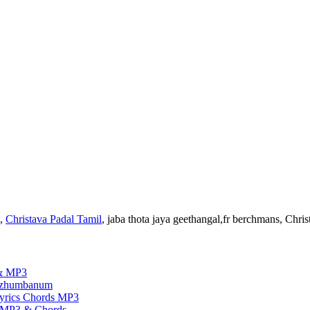
,
Christava Padal Tamil
, jaba thota jaya geethangal,fr berchmans, Chri
 & MP3
 Ezhumbanum
yrics Chords MP3
cs MP3 & Chords