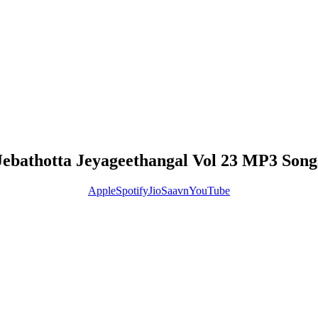
Jebathotta Jeyageethangal Vol 23 MP3 Song
Apple
Spotify
JioSaavn
YouTube