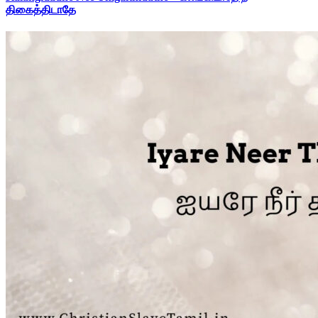
திகைத்திடாதே