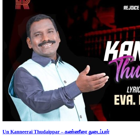
Un Kanneerai Thudaippar – கண்ணீரை துடைப்பார்