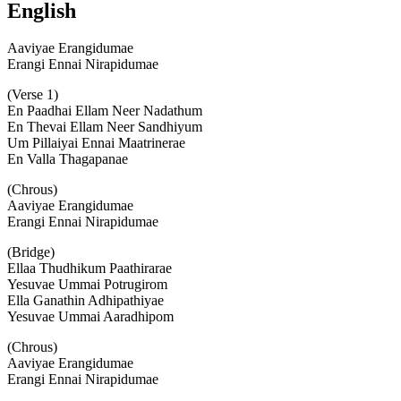
English
Aaviyae Erangidumae
Erangi Ennai Nirapidumae
(Verse 1)
En Paadhai Ellam Neer Nadathum
En Thevai Ellam Neer Sandhiyum
Um Pillaiyai Ennai Maatrinerae
En Valla Thagapanae
(Chrous)
Aaviyae Erangidumae
Erangi Ennai Nirapidumae
(Bridge)
Ellaa Thudhikum Paathirarae
Yesuvae Ummai Potrugirom
Ella Ganathin Adhipathiyae
Yesuvae Ummai Aaradhipom
(Chrous)
Aaviyae Erangidumae
Erangi Ennai Nirapidumae