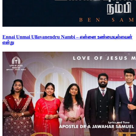
Ennai Unmai Ullavanendru Nambi – என்னை உண்மையுள்ளவன்
என்று