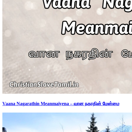
Vaana Nagarathin Meanmaiyena – வான நகரதின் மேன்மை