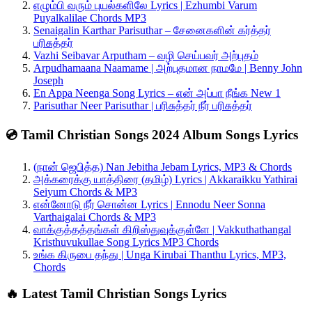
எழும்பி வரும் புயல்களிலே Lyrics | Ezhumbi Varum
Puyalkalilae Chords MP3
Senaigalin Karthar Parisuthar – சேனைகளின் கர்த்தர்
பரிசுத்தர்
Vazhi Seibavar Arputham – வழி செய்பவர் அற்புதம்
Arpudhamaana Naamame | அற்புதமான நாமமே | Benny John
Joseph
En Appa Neenga Song Lyrics – என் அப்பா நீங்க New 1
Parisuthar Neer Parisuthar | பரிசுத்தர் நீர் பரிசுத்தர்
💿 Tamil Christian Songs 2024 Album Songs Lyrics
(நான் ஜெபித்த) Nan Jebitha Jebam Lyrics, MP3 & Chords
அக்கரைக்கு யாத்திரை (தமிழ்) Lyrics | Akkaraikku Yathirai
Seiyum Chords & MP3
என்னோடு நீர் சொன்ன Lyrics | Ennodu Neer Sonna
Varthaigalai Chords & MP3
வாக்குத்தத்தங்கள் கிறிஸ்துவுக்குள்ளே | Vakkuthathangal
Kristhuvukullae Song Lyrics MP3 Chords
உங்க கிருபை தந்து | Unga Kirubai Thanthu Lyrics, MP3,
Chords
🔥 Latest Tamil Christian Songs Lyrics