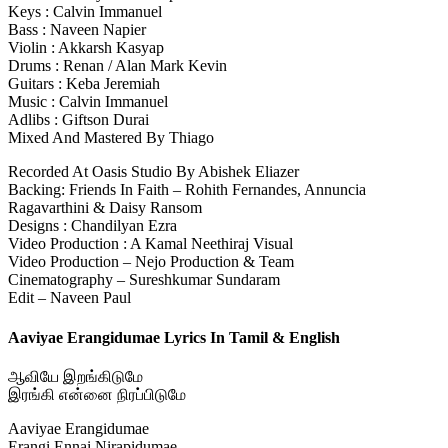
Keys : Calvin Immanuel
Bass : Naveen Napier
Violin : Akkarsh Kasyap
Drums : Renan / Alan Mark Kevin
Guitars : Keba Jeremiah
Music : Calvin Immanuel
Adlibs : Giftson Durai
Mixed And Mastered By Thiago
Recorded At Oasis Studio By Abishek Eliazer
Backing: Friends In Faith – Rohith Fernandes, Annuncia
Ragavarthini & Daisy Ransom
Designs : Chandilyan Ezra
Video Production : A Kamal Neethiraj Visual
Video Production – Nejo Production & Team
Cinematography – Sureshkumar Sundaram
Edit – Naveen Paul
Aaviyae Erangidumae Lyrics In Tamil & English
ஆவியே இறங்கிடுமே
இரங்கி என்னை நிரப்பிடுமே
Aaviyae Erangidumae
Erangi Ennai Nirapidumae