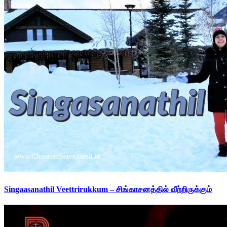
Singaasanathil Veettrirukkum – சிங்காசனத்தில் வீற்றிருக்கும்