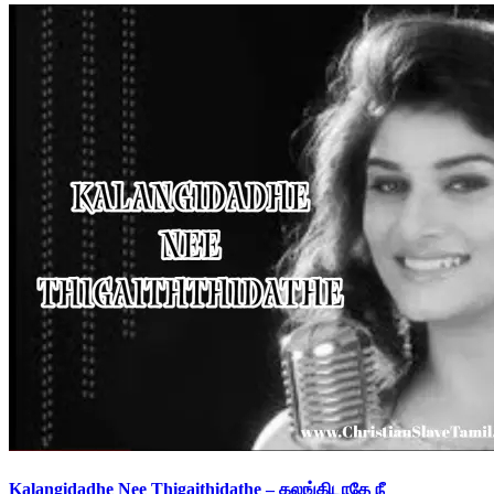
Kalangidadhe Nee Thigaithidathe – கலங்கிடாதே நீ