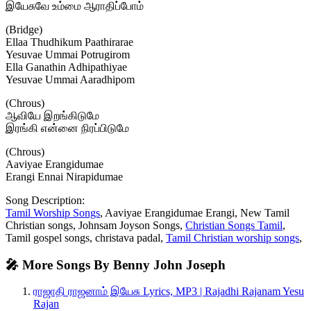
இயேசுவே உம்மை ஆராதிப்போம்
(Bridge)
Ellaa Thudhikum Paathirarae
Yesuvae Ummai Potrugirom
Ella Ganathin Adhipathiyae
Yesuvae Ummai Aaradhipom
(Chrous)
ஆவியே இறங்கிடுமே
இரங்கி என்னை நிரப்பிடுமே
(Chrous)
Aaviyae Erangidumae
Erangi Ennai Nirapidumae
Song Description:
Tamil Worship Songs
, Aaviyae Erangidumae Erangi, New Tamil
Christian songs, Johnsam Joyson Songs,
Christian Songs Tamil
,
Tamil gospel songs, christava padal,
Tamil Christian worship songs
,
🎤 More Songs By Benny John Joseph
ராஜாதி ராஜனாம் இயேசு Lyrics, MP3 | Rajadhi Rajanam Yesu
Rajan