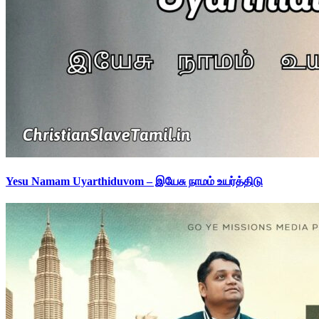
Yesu Namam Uyarthiduvom – இயேசு நாமம் உயர்த்திடு