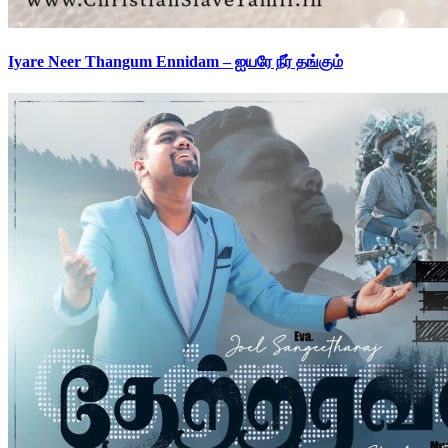
Iyare Neer Thangum Ennidam – ஐயரே நீர் தங்கும்