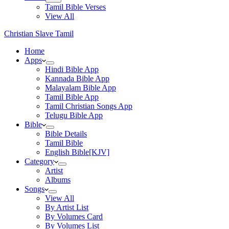
Tamil Bible Verses
View All
Christian Slave Tamil
Home
Apps
Hindi Bible App
Kannada Bible App
Malayalam Bible App
Tamil Bible App
Tamil Christian Songs App
Telugu Bible App
Bible
Bible Details
Tamil Bible
English Bible[KJV]
Category
Artist
Albums
Songs
View All
By Artist List
By Volumes Card
By Volumes List