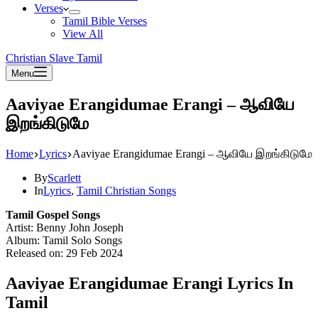
Verses
Tamil Bible Verses
View All
Christian Slave Tamil
Menu
Aaviyae Erangidumae Erangi – ஆவியே
இறங்கிடுமே
Home
Lyrics
Aaviyae Erangidumae Erangi – ஆவியே இறங்கிடுமே
By
Scarlett
In
Lyrics
,
Tamil Christian Songs
Tamil Gospel Songs
Artist: Benny John Joseph
Album: Tamil Solo Songs
Released on: 29 Feb 2024
Aaviyae Erangidumae Erangi Lyrics In
Tamil