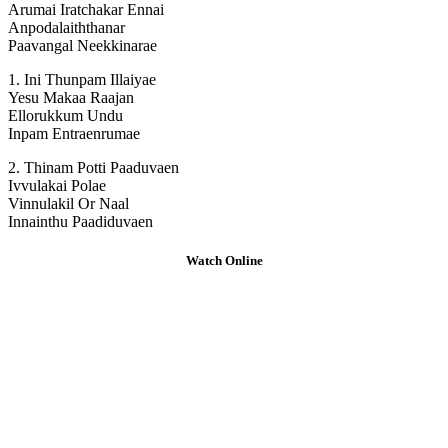
Arumai Iratchakar Ennai
Anpodalaiththanar
Paavangal Neekkinarae
1. Ini Thunpam Illaiyae
Yesu Makaa Raajan
Ellorukkum Undu
Inpam Entraenrumae
2. Thinam Potti Paaduvaen
Ivvulakai Polae
Vinnulakil Or Naal
Innainthu Paadiduvaen
Watch Online