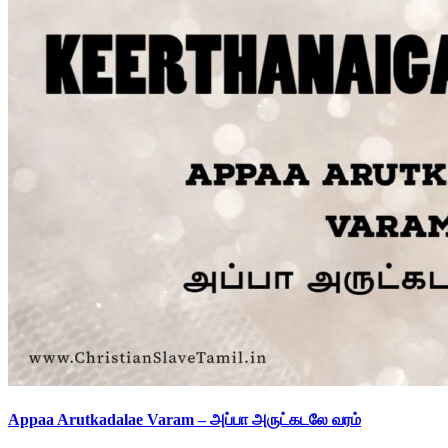
Appaa Arutkadalae Varam – அப்பா அருட்கடலே வரம்