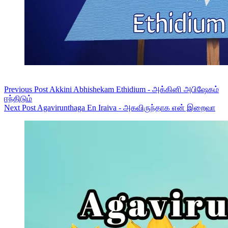
Previous
Post
Akkini Abhishekam Ethidium - அக்கினி அபிஷேகம்
ஈந்திடும்
Next
Post
Agavirunthaga En Iraiva - அகவிருந்தாக என் இறைவா