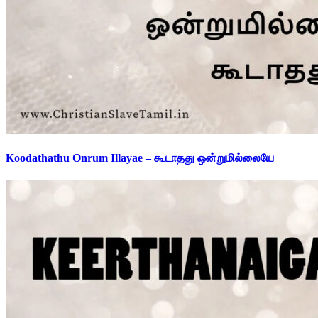
Koodathathu Onrum Illayae – கூடாதது ஒன்றுமில்லையே