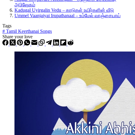
அபிஷேகம்
Kadugal Uyirgalin Vedu – காடுகள் உயிர்களின் வீடு
Ummel Vaanjaiyai Irupathanaal – உம்மேல் வாஞ்சையாய்
Tags
#
Tamil Keerthanai Songs
Share your love