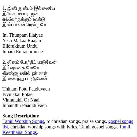
1. இனி துன்பம் இல்லையே
இயேசு மகா ராஜன்
எல்லோருக்கும் உண்டு
இன்பம் என்றென்றுமே
Ini Thunpam Illaiyae
Yesu Makaa Raajan
Ellorukkum Undu
Inpam Entraenrumae
2. தினம் போற்றிப் பாடுவேன்
இவ்வுலகை போலே
விண்ணுலகில் ஓர் நாள்
இணைந்து பாடிடுவேன்
Thinam Potti Paaduvaen
Ivvulakai Polae
Vinnulakil Or Naal
Innainthu Paadiduvaen
Song Description:
Tamil Worship Songs
, rc christian songs, praise songs,
gospel songs
list
, christian worship songs with lyrics, Tamil gospel songs,
Tamil
Keerthanai Songs
,