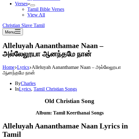
Verses
Tamil Bible Verses
View All
Christian Slave Tamil
Menu
Alleluyah Aananthamae Naan –
அல்லேலூயா ஆனந்தமே நான்
Home
Lyrics
Alleluyah Aananthamae Naan – அல்லேலூயா
ஆனந்தமே நான்
By
Charles
In
Lyrics
,
Tamil Christian Songs
Old Christian Song
Album: Tamil Keerthanai Songs
Alleluyah Aananthamae Naan Lyrics in
Tamil