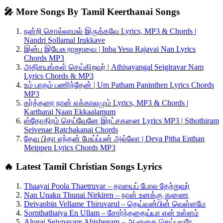
🎤 More Songs By Tamil Keerthanai Songs
நன்றி சொல்லாமல் இருக்கவே Lyrics, MP3 & Chords |
Nandri Sollamal Irukkave
இன்ப இயேசு ராஜாவை | Inba Yesu Rajavai Nan Lyrics
Chords MP3
அதிசயங்கள் செய்கிறவர் | Athisayangal Seigiravar Nam
Lyrics Chords & MP3
உம் பாதம் பணிந்தேன் | Um Patham Paninthen Lyrics Chords
MP3
கர்த்தரை நான் எக்காலமும் Lyrics, MP3 & Chords |
Kartharai Naan Ekkaalamum
ஸ்தோதிரம் செய்வேனே இரட்சகனை Lyrics MP3 | Sthothiram
Seivenae Ratchakanai Chords
தேவ பிதா எந்தன் மேய்ப்பன் அல்லோ | Deva Pitha Enthan
Meippen Lyrics Chords MP3
🔥 Latest Tamil Christian Songs Lyrics
Thaayai Poola Thaetruvar – தாயைப் போல தேற்றுவர்
Nan Unaku Thunai Nirkiren – நான் உனக்கு துணை
Deivanbin Vellame Thiruvarul – தெய்வன்பின் வெள்ளமே
Sornthathaiya En Ullam – சோர்ந்ததைய்யா என் உள்ளம்
Alugai Seiypavare Abishegam – ஆளுகை செய்பவரே