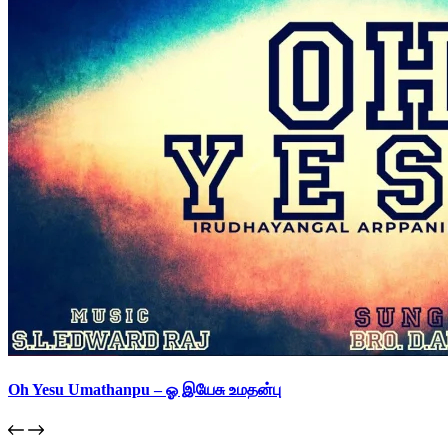
Oh Yesu Umathanpu – ஓ இயேசு உமதன்பு