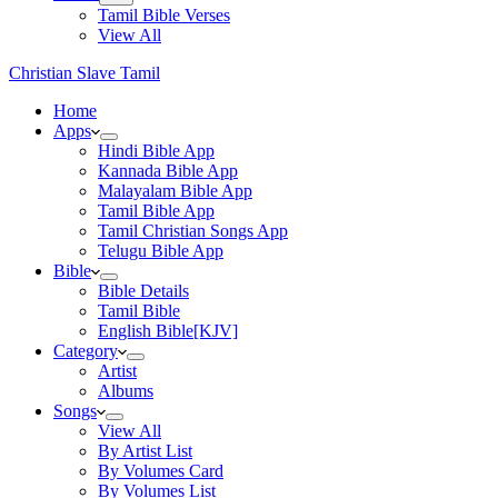
Tamil Bible Verses
View All
Christian Slave Tamil
Home
Apps
Hindi Bible App
Kannada Bible App
Malayalam Bible App
Tamil Bible App
Tamil Christian Songs App
Telugu Bible App
Bible
Bible Details
Tamil Bible
English Bible[KJV]
Category
Artist
Albums
Songs
View All
By Artist List
By Volumes Card
By Volumes List