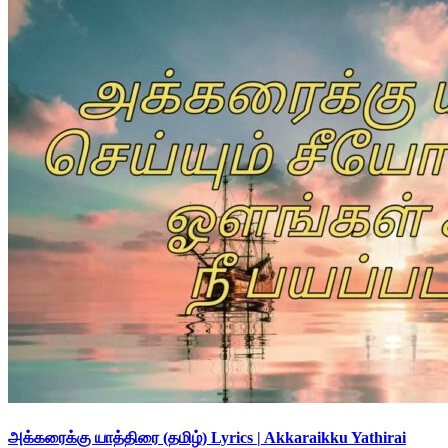
அக்கரைக்கு யாத்திரை (தமிழ்) Lyrics | Akkaraikku Yathirai