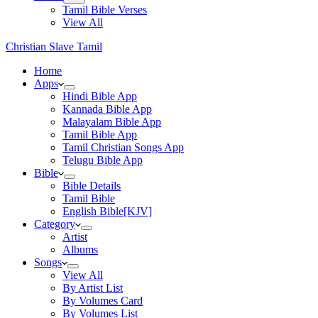
Tamil Bible Verses
View All
Christian Slave Tamil
Home
Apps
Hindi Bible App
Kannada Bible App
Malayalam Bible App
Tamil Bible App
Tamil Christian Songs App
Telugu Bible App
Bible
Bible Details
Tamil Bible
English Bible[KJV]
Category
Artist
Albums
Songs
View All
By Artist List
By Volumes Card
By Volumes List