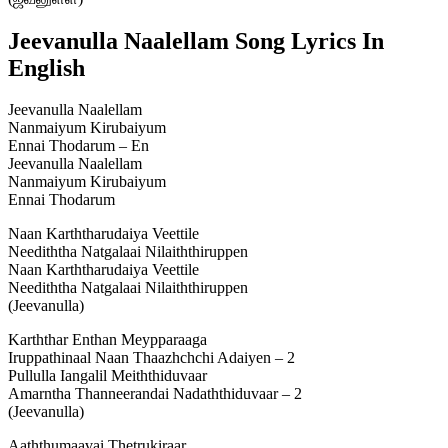
Jeevanulla Naalellam Song Lyrics In
English
Jeevanulla Naalellam
Nanmaiyum Kirubaiyum
Ennai Thodarum – En
Jeevanulla Naalellam
Nanmaiyum Kirubaiyum
Ennai Thodarum
Naan Karththarudaiya Veettile
Neediththa Natgalaai Nilaiththiruppen
Naan Karththarudaiya Veettile
Neediththa Natgalaai Nilaiththiruppen
(Jeevanulla)
Karththar Enthan Meypparaaga
Iruppathinaal Naan Thaazhchchi Adaiyen – 2
Pullulla Iangalil Meiththiduvaar
Amarntha Thanneerandai Nadaththiduvaar – 2
(Jeevanulla)
Aaththumaavai Thetrukiraar