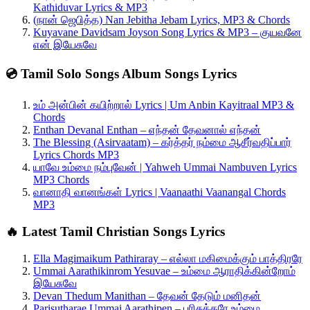
Kathiduvar Lyrics & MP3
(நான் ஜெபித்த) Nan Jebitha Jebam Lyrics, MP3 & Chords
Kuyavane Davidsam Joyson Song Lyrics & MP3 – குயவனே
என் இயேசுவே
💿 Tamil Solo Songs Album Songs Lyrics
உம் அன்பின் கயிற்றால் Lyrics | Um Anbin Kayitraal MP3 &
Chords
Enthan Devanal Enthan – எந்தன் தேவனால் எந்தன்
The Blessing (Asirvaatam) – கர்த்தர் நம்மை ஆசீர்வதிப்பார்
Lyrics Chords MP3
யாவே உம்மை நம்புவேன் | Yahweh Ummai Nambuven Lyrics
MP3 Chords
வானாதி வானங்கள் Lyrics | Vaanaathi Vaanangal Chords
MP3
🔥 Latest Tamil Christian Songs Lyrics
Ella Magimaikum Pathiraray – எல்லா மகிமைக்கும் பாத்திரரே
Ummai Aarathikinrom Yesuvae – உம்மை ஆராதிக்கின்றோம்
இயேசுவே
Devan Thedum Manithan – தேவன் தேடும் மனிதன்
Parisutharae Ummai Aarathipen – பரிசுத்தரே உம்மை