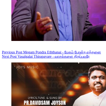
Previous
Post
Megam Pondra Eththanai - மேகம் போன்ற எத்தனை
Next
Post
Vasalgalai Thirapavare - வாசல்களை திறப்பவரே