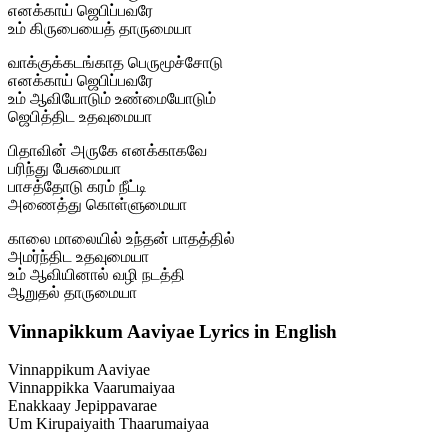
எனக்காய் ஜெபிப்பவரே
உம் கிருபையைத் தாருமையா
வாக்குக்கடங்காத பெருமூச்சோடு
எனக்காய் ஜெபிப்பவரே
உம் ஆவியோடும் உண்மையோடும்
ஜெபித்திட உதவுமையா
பிதாவின் அருகே எனக்காகவே
பரிந்து பேசுமையா
பாசத்தோடு கரம் நீட்டி
அணைத்து கொள்ளுமையா
காலை மாலையில் உந்தன் பாதத்தில்
அமர்ந்திட உதவுமையா
உம் ஆவியினால் வழி நடத்தி
ஆறுதல் தாருமையா
Vinnapikkum Aaviyae Lyrics in English
Vinnappikum Aaviyae
Vinnappikka Vaarumaiyaa
Enakkaay Jepippavarae
Um Kirupaiyaith Thaarumaiyaa