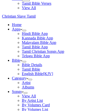
Tamil Bible Verses
View All
Christian Slave Tamil
Home
Apps
Hindi Bible App
Kannada Bible App
Malayalam Bible App
Tamil Bible App
Tamil Christian Songs App
Telugu Bible App
Bible
Bible Details
Tamil Bible
English Bible[KJV]
Category
Artist
Albums
Songs
View All
By Artist List
By Volumes Card
By Volumes List