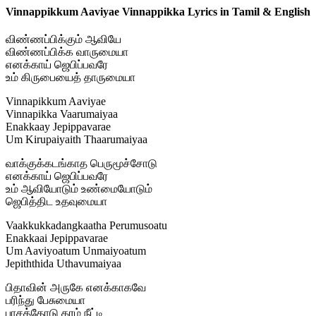
Vinnappikkum Aaviyae Vinnappikka Lyrics in Tamil & English
விண்ணப்பிக்கும் ஆவியே
விண்ணப்பிக்க வாருமையா
எனக்காய் ஜெபிப்பவரே
உம் கிருபையைத் தாருமையா
Vinnapikkum Aaviyae
Vinnapikka Vaarumaiyaa
Enakkaay Jepippavarae
Um Kirupaiyaith Thaarumaiyaa
வாக்குக்கடங்காத பெருமூச்சோடு
எனக்காய் ஜெபிப்பவரே
உம் ஆவியோடும் உண்மையோடும்
ஜெபித்திட உதவுமையா
Vaakkukkadangkaatha Perumusoatu
Enakkaai Jepippavarae
Um Aaviyoatum Unmaiyoatum
Jepiththida Uthavumaiyaa
பிதாவின் அருகே எனக்காகவே
பரிந்து பேசுமையா
பாசத்தோடு கரம் நீட்டி