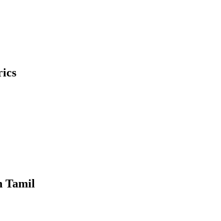
ics
n Tamil