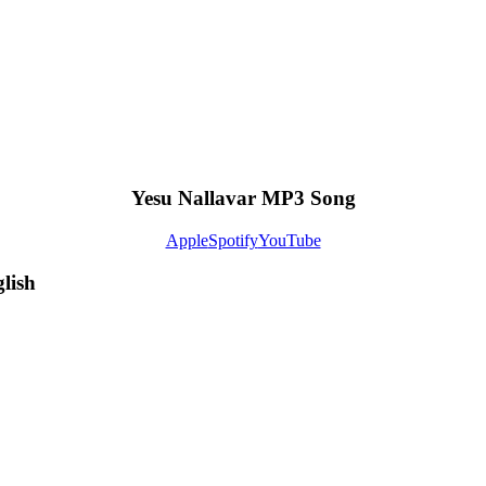
Yesu Nallavar MP3 Song
Apple
Spotify
YouTube
lish