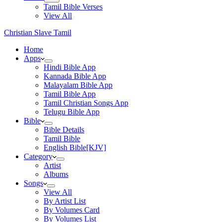
Tamil Bible Verses
View All
Christian Slave Tamil
Home
Apps
Hindi Bible App
Kannada Bible App
Malayalam Bible App
Tamil Bible App
Tamil Christian Songs App
Telugu Bible App
Bible
Bible Details
Tamil Bible
English Bible[KJV]
Category
Artist
Albums
Songs
View All
By Artist List
By Volumes Card
By Volumes List