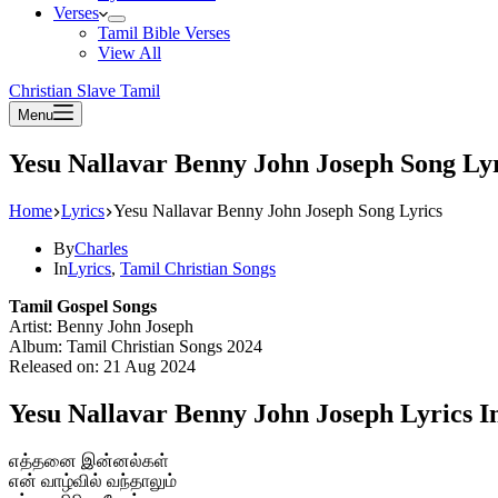
Verses
Tamil Bible Verses
View All
Christian Slave Tamil
Menu
Yesu Nallavar Benny John Joseph Song Lyr
Home
Lyrics
Yesu Nallavar Benny John Joseph Song Lyrics
By
Charles
In
Lyrics
,
Tamil Christian Songs
Tamil Gospel Songs
Artist: Benny John Joseph
Album: Tamil Christian Songs 2024
Released on: 21 Aug 2024
Yesu Nallavar Benny John Joseph Lyrics I
எத்தனை இன்னல்கள்
என் வாழ்வில் வந்தாலும்