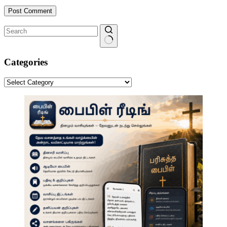
Post Comment
No
results
Categories
Categories