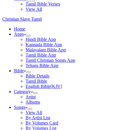
Tamil Bible Verses
View All
Christian Slave Tamil
Home
Apps
Hindi Bible App
Kannada Bible App
Malayalam Bible App
Tamil Bible App
Tamil Christian Songs App
Telugu Bible App
Bible
Bible Details
Tamil Bible
English Bible[KJV]
Category
Artist
Albums
Songs
View All
By Artist List
By Volumes Card
By Volumes List