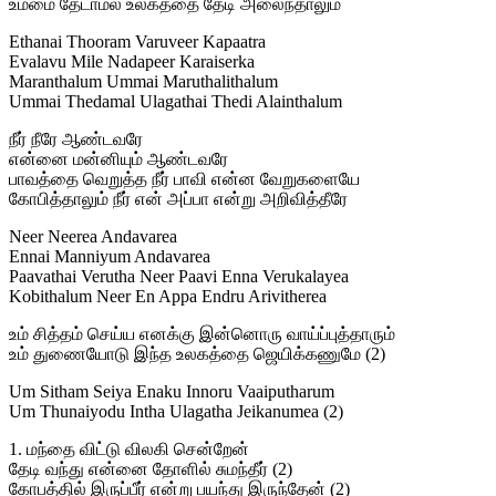
உம்மை தேடாமல் உலகத்தை தேடி அலைந்தாலும்
Ethanai Thooram Varuveer Kapaatra
Evalavu Mile Nadapeer Karaiserka
Maranthalum Ummai Maruthalithalum
Ummai Thedamal Ulagathai Thedi Alainthalum
நீர் நீரே ஆண்டவரே
என்னை மன்னியும் ஆண்டவரே
பாவத்தை வெறுத்த நீர் பாவி என்ன வேறுகளையே
கோபித்தாலும் நீர் என் அப்பா என்று அறிவித்தீரே
Neer Neerea Andavarea
Ennai Manniyum Andavarea
Paavathai Verutha Neer Paavi Enna Verukalayea
Kobithalum Neer En Appa Endru Arivitherea
உம் சித்தம் செய்ய எனக்கு இன்னொரு வாய்ப்புத்தாரும்
உம் துணையோடு இந்த உலகத்தை ஜெயிக்கணுமே (2)
Um Sitham Seiya Enaku Innoru Vaaiputharum
Um Thunaiyodu Intha Ulagatha Jeikanumea (2)
1. மந்தை விட்டு விலகி சென்றேன்
தேடி வந்து என்னை தோளில் சுமந்தீர் (2)
கோபத்தில் இருப்பீர் என்று பயந்து இருந்தேன் (2)