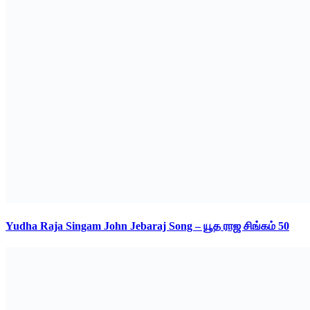
Yudha Raja Singam John Jebaraj Song – யூத ராஜ சிங்கம் 50