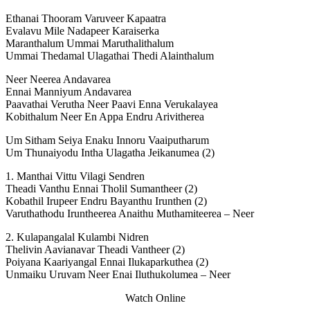
Ethanai Thooram Varuveer Kapaatra
Evalavu Mile Nadapeer Karaiserka
Maranthalum Ummai Maruthalithalum
Ummai Thedamal Ulagathai Thedi Alainthalum
Neer Neerea Andavarea
Ennai Manniyum Andavarea
Paavathai Verutha Neer Paavi Enna Verukalayea
Kobithalum Neer En Appa Endru Arivitherea
Um Sitham Seiya Enaku Innoru Vaaiputharum
Um Thunaiyodu Intha Ulagatha Jeikanumea (2)
1. Manthai Vittu Vilagi Sendren
Theadi Vanthu Ennai Tholil Sumantheer (2)
Kobathil Irupeer Endru Bayanthu Irunthen (2)
Varuthathodu Iruntheerea Anaithu Muthamiteerea – Neer
2. Kulapangalal Kulambi Nidren
Thelivin Aavianavar Theadi Vantheer (2)
Poiyana Kaariyangal Ennai Ilukaparkuthea (2)
Unmaiku Uruvam Neer Enai Iluthukolumea – Neer
Watch Online