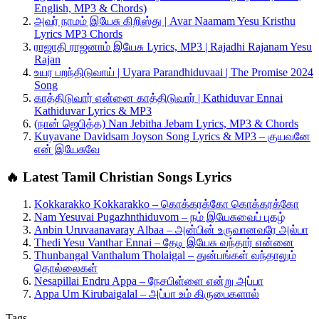
English, MP3 & Chords)
அவர் நாமம் இயேசு கிறிஸ்து | Avar Naamam Yesu Kristhu
Lyrics MP3 Chords
ராஜாதி ராஜனாம் இயேசு Lyrics, MP3 | Rajadhi Rajanam Yesu
Rajan
உயர பறந்திடுவாய் | Uyara Parandhiduvaai | The Promise 2024
Song
காத்திடுவார் என்னை காத்திடுவார் | Kathiduvar Ennai
Kathiduvar Lyrics & MP3
(நான் ஜெபித்த) Nan Jebitha Jebam Lyrics, MP3 & Chords
Kuyavane Davidsam Joyson Song Lyrics & MP3 – குயவனே
என் இயேசுவே
🔥 Latest Tamil Christian Songs Lyrics
Kokkarakko Kokkarakko – கொக்கரக்கோ கொக்கரக்கோ
Nam Yesuvai Pugazhnthiduvom – நம் இயேசுவைப் புகழ்
Anbin Uruvaanavaray Albaa – அன்பின் உருவானவரே அல்பா
Thedi Yesu Vanthar Ennai – தேடி இயேசு வந்தார் என்னை
Thunbangal Vanthalum Tholaigal – துன்பங்கள் வந்தாலும்
தொல்லைகள்
Nesapillai Endru Appa – நேசபிள்ளை என்று அப்பா
Appa Um Kirubaigalal – அப்பா உம் கிருபைகளால்
Tags