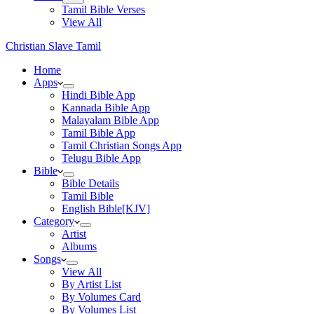
Tamil Bible Verses
View All
Christian Slave Tamil
Home
Apps
Hindi Bible App
Kannada Bible App
Malayalam Bible App
Tamil Bible App
Tamil Christian Songs App
Telugu Bible App
Bible
Bible Details
Tamil Bible
English Bible[KJV]
Category
Artist
Albums
Songs
View All
By Artist List
By Volumes Card
By Volumes List