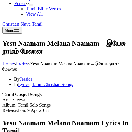
Verses
Tamil Bible Verses
View All
Christian Slave Tamil
Menu
Yesu Naamam Melana Naamam – இயேசு
நாமம் மேலான
Home
Lyrics
Yesu Naamam Melana Naamam – இயேசு நாமம்
மேலான
By
Jessica
In
Lyrics
,
Tamil Christian Songs
Tamil Gospel Songs
Artist: Jeeva
Album: Tamil Solo Songs
Released on: 9 Apr 2018
Yesu Naamam Melana Naamam Lyrics In
Tamil