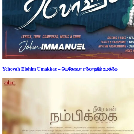
Yehovah Elohim Umakkae – யெகோவா ஏலோஹீம் உமக்கே