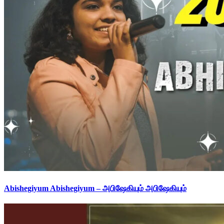
Abishegiyum Abishegiyum – அபிஷேகியும் அபிஷேகியும்