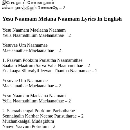
இயேசு நாமம் மேலான நாமம்
எல்லா நாமத்திலும் மேலானதே – 2
Yesu Naamam Melana Naamam Lyrics In English
Yesu Naamam Maelaana Naamam
Yella Naamathilum Maelaanathae – 2
Yesuvae Um Naamamae
Maelaanathae Maelaanathae – 2
1. Paavam Pookum Parisutha Naamamithae
Saabam Maatrum Sarva Valla Naamamithae – 2
Enakaaga Siluvaiyil Jeevan Thantha Naamamae – 2
Yesuvae Um Naamamae
Maelaanathae Maelaanathae – 2
Yesu Naamam Maelaana Naamam
Yella Naamathilum Maelaanathae – 2
2. Saeraabeengal Potridum Parisutharae
Sennaigalin Karthar Neerae Parisutharae – 2
Muzhankaalgal Mudagidum
Naavu Yaavum Potridum – 2