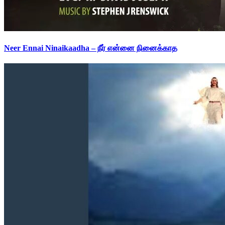
Neer Ennai Ninaikaadha – நீர் என்னை நினைக்காத