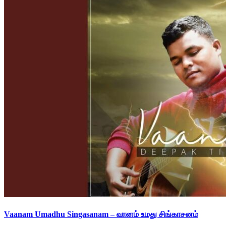
Vaanam Umadhu Singasanam – வானம் உமது சிங்காசனம்