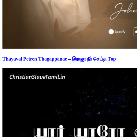
Thayaval Petren Thagappanae – இராஜா நீர் செய்த Top