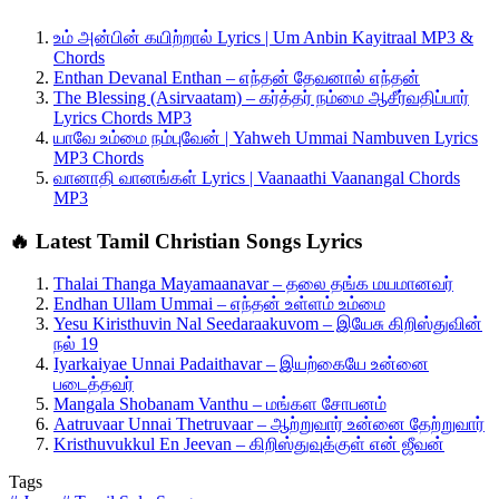
உம் அன்பின் கயிற்றால் Lyrics | Um Anbin Kayitraal MP3 &
Chords
Enthan Devanal Enthan – எந்தன் தேவனால் எந்தன்
The Blessing (Asirvaatam) – கர்த்தர் நம்மை ஆசீர்வதிப்பார்
Lyrics Chords MP3
யாவே உம்மை நம்புவேன் | Yahweh Ummai Nambuven Lyrics
MP3 Chords
வானாதி வானங்கள் Lyrics | Vaanaathi Vaanangal Chords
MP3
🔥 Latest Tamil Christian Songs Lyrics
Thalai Thanga Mayamaanavar – தலை தங்க மயமானவர்
Endhan Ullam Ummai – எந்தன் உள்ளம் உம்மை
Yesu Kiristhuvin Nal Seedaraakuvom – இயேசு கிறிஸ்துவின்
நல் 19
Iyarkaiyae Unnai Padaithavar – இயற்கையே உன்னை
படைத்தவர்
Mangala Shobanam Vanthu – மங்கள சோபனம்
Aatruvaar Unnai Thetruvaar – ஆற்றுவார் உன்னை தேற்றுவார்
Kristhuvukkul En Jeevan – கிறிஸ்துவுக்குள் என் ஜீவன்
Tags