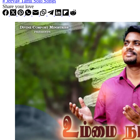
#
Jeeva
#
Tamil Solo Songs
Share your love